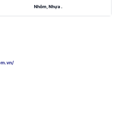
Nhôm, Nhựa .
om.vn/