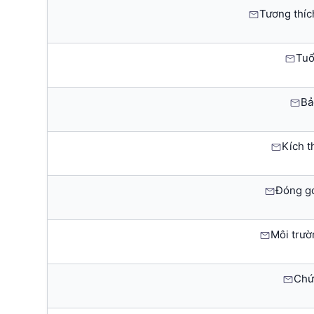
Tương thíc
Tuổi
Bả
Kích t
Đóng gó
Môi trườ
Chứ