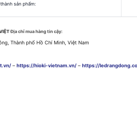
u thành sản phẩm:
VIỆT
Địa chỉ mua hàng tin cậy:
ông, Thành phố Hồ Chí Minh, Việt Nam
t.vn/
–
https://hioki-vietnam.vn/
–
https://ledrangdong.c