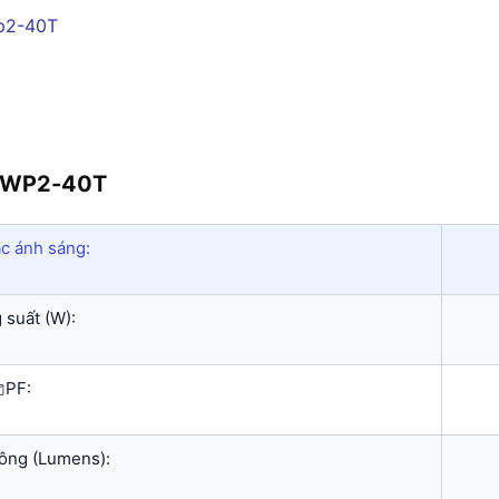
 LWP2-40T
c ánh sáng:
 suất (W):
PF:
ông (Lumens):