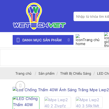
Bỏ
qua
Tìm
nội
kiếm:
dung
Trang chủ
DANH MỤC SẢN PHẨM
/
/
/
Trang chủ
Sản phẩm
Thiết Bị Chiếu Sáng
LED Ch