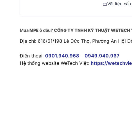
Vật liệu cấ
Mua
MPE
ở đâu?
CÔNG TY TNHH KỸ THUẬT WETECH 
Địa chỉ: 616/61/198 Lê Đức Thọ, Phường An Hội Đ
Điện thoại:
0901.940.968
–
0949.940.967
Hệ thống website WeTech Việt:
https://wetechvie