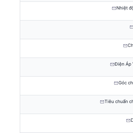
Nhiệt đ
Ch
Điện Áp 
Góc ch
Tiêu chuẩn ch
D