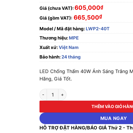
605,000
₫
Giá (chưa VAT):
₫
665,500
Giá (gồm VAT):
Model / Mã đặt hàng:
LWP2-40T
Thương hiệu:
MPE
Xuất xứ:
Việt Nam
Bảo hành:
24 tháng
LED Chống Thấm 40W Ánh Sáng Trắng 
Hãng, Giá Tốt.
LED Chống Thấm 40W Ánh Sáng Trắng MPE 
THÊM VÀO GIỎ HÀ
MUA NGAY
HỖ TRỢ ĐẶT HÀNG/BÁO GIÁ Thứ 2 - Thứ