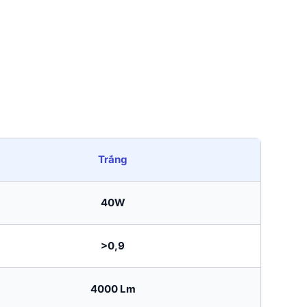
Trắng
40W
>0,9
4000 Lm