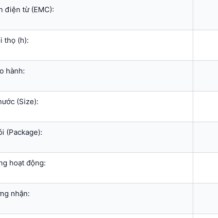
h điện từ (EMC):
 thọ (h):
o hành:
hước (Size):
i (Package):
ng hoạt động:
ng nhận: