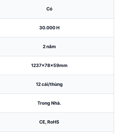
Có
30.000 H
2 năm
1237x78x59mm
12 cái/thùng
Trong Nhà.
CE, RoHS