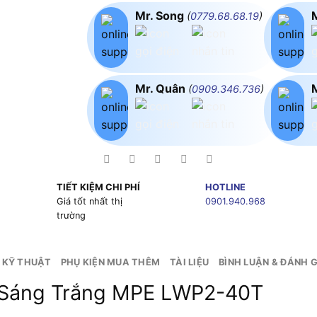
Mr. Song
(
0779.68.68.19
)
Mr. Quân
(
0909.346.736
)
TIẾT KIỆM CHI PHÍ
HOTLINE
g
Giá tốt nhất thị
0901.940.968
trường
 KỸ THUẬT
PHỤ KIỆN MUA THÊM
TÀI LIỆU
BÌNH LUẬN & ĐÁNH G
Sáng Trắng MPE LWP2-40T