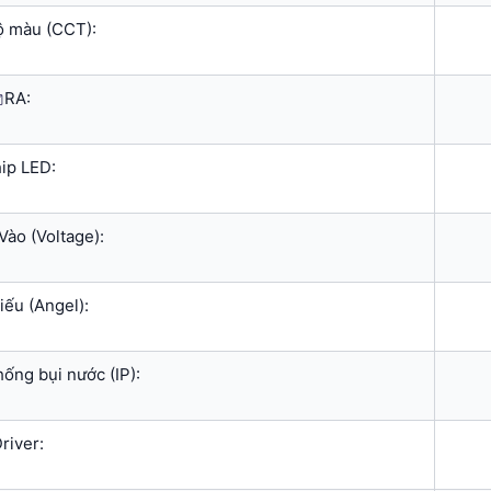
ộ màu (CCT):
RA:
ip LED:
Vào (Voltage):
iếu (Angel):
ống bụi nước (IP):
river: