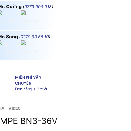
Mr. Cường
(
0779.008.018
)
Mr. Song
(
0779.68.68.19
)
MIỄN PHÍ VẬN
CHUYỂN
Đơn hàng > 3 triệu
IÁ
VIDEO
g MPE BN3-36V