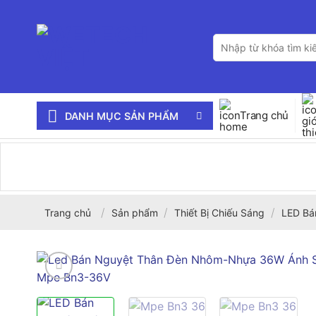
Bỏ
qua
Tìm
nội
kiếm:
dung
Trang chủ
DANH MỤC SẢN PHẨM
/
/
/
Trang chủ
Sản phẩm
Thiết Bị Chiếu Sáng
LED Bá