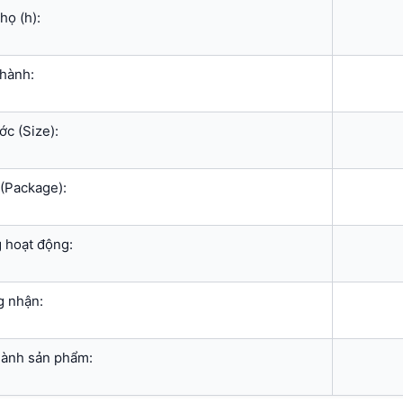
họ (h):
hành:
ớc (Size):
(Package):
 hoạt động:
 nhận:
thành sản phẩm: