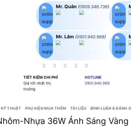
Mr. Quân
(
0909.346.736
)
Mr. Lâm
(
0901.940.968
)
TIẾT KIỆM CHI PHÍ
HOTLINE
g
Giá tốt nhất thị
0901.940.968
trường
 KỸ THUẬT
PHỤ KIỆN MUA THÊM
TÀI LIỆU
BÌNH LUẬN & ĐÁNH G
 Nhôm-Nhựa 36W Ánh Sáng Vàn