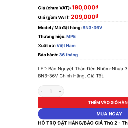
190,000
₫
Giá (chưa VAT):
₫
209,000
Giá (gồm VAT):
Model / Mã đặt hàng:
BN3-36V
Thương hiệu:
MPE
Xuất xứ:
Việt Nam
Bảo hành:
36 tháng
LED Bán Nguyệt Thân Đèn Nhôm-Nhựa 
BN3-36V Chính Hãng, Giá Tốt.
LED Bán Nguyệt Thân Đèn Nhôm-Nhựa 36W 
THÊM VÀO GIỎ HÀ
MUA NGAY
HỖ TRỢ ĐẶT HÀNG/BÁO GIÁ Thứ 2 - Thứ