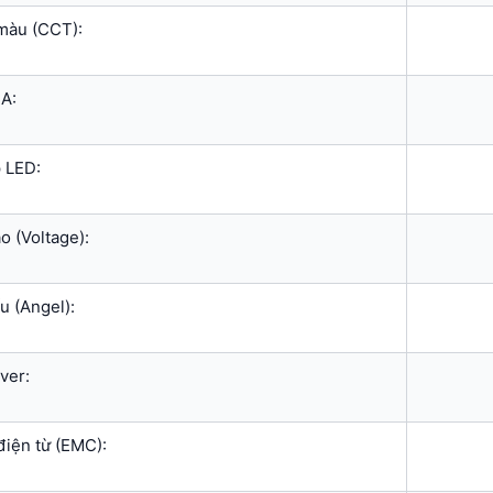
màu (CCT):
A:
 LED:
o (Voltage):
u (Angel):
ver:
điện từ (EMC):