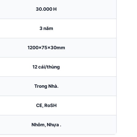
30.000 H
3 năm
1200x75x30mm
12 cái/thùng
Trong Nhà.
CE, RoSH
Nhôm, Nhựa .