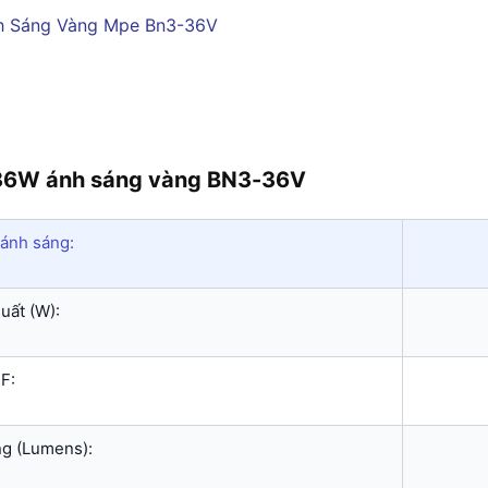
 36W ánh sáng vàng BN3-36V
ánh sáng:
uất (W):
F:
g (Lumens):