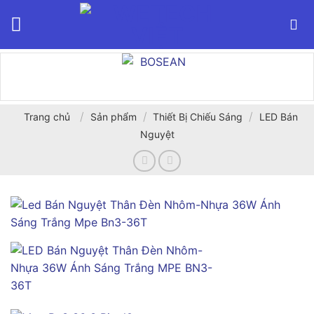
Bỏ
qua
nội
dung
/
/
/
Trang chủ
Sản phẩm
Thiết Bị Chiếu Sáng
LED Bán
Nguyệt