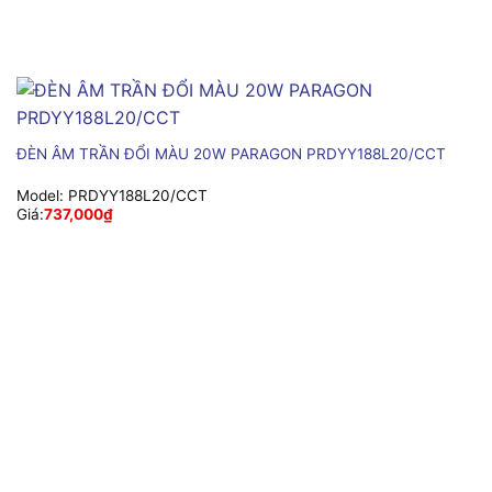
ĐÈN ÂM TRẦN ĐỔI MÀU 20W PARAGON PRDYY188L20/CCT
Model:
PRDYY188L20/CCT
Giá:
737,000
₫