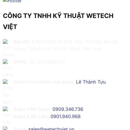
CÔNG TY TNHH KỸ THUẬT WETECH
VIỆT
Địa chỉ:
616/61/198 Lê Đức Thọ, Phường An Hội
Đông, Thành phố Hồ Chí Minh, Việt Nam
GPKD:
Số 0319086629
Chịu trách nhiệm nội dung:
Lê Thành Tựu
Sales 1 Mr Quân:
0909.346.736
Sales 2 Mr Lâm:
0901.940.968
Email:
sales@wetechviet.vn