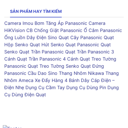
SẢN PHẨM HAY TÌM KIẾM
Camera Imou
Bơm Tăng Áp Panasonic
Camera
HiKVision
CB Chống Giật Panasonic
Ổ Cắm Panasonic
Ống Luồn Dây Điện Sino
Quạt Cây Panasonic
Quạt
Hộp Senko
Quạt Hút Senko
Quạt Panasonic
Quạt
Senko
Quạt Trần Panasonic
Quạt Trần Panasonic 3
Cánh
Quạt Trần Panasonic 4 Cánh
Quạt Treo Tường
Panasonic
Quạt Treo Tường Senko
Quạt Đứng
Panasonic
Cầu Dao Sino
Thang Nhôm Nikawa
Thang
Nhôm Ameca
Xe Đẩy Hàng 4 Bánh
Dây Cáp Điện –
Điện Nhẹ
Dụng Cụ Cầm Tay
Dụng Cụ Dùng Pin
Dụng
Cụ Dùng Điện
Quạt