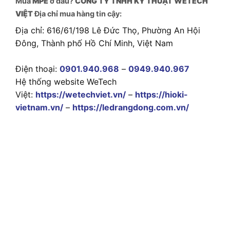
Mua
MPE
ở đâu?
CÔNG TY TNHH KỸ THUẬT WETECH
VIỆT
Địa chỉ mua hàng tin cậy:
Địa chỉ: 616/61/198 Lê Đức Thọ, Phường An Hội
Đông, Thành phố Hồ Chí Minh, Việt Nam
Điện thoại:
0901.940.968
–
0949.940.967
Hệ thống website WeTech
Việt:
https://wetechviet.vn/
–
https://hioki-
vietnam.vn/
–
https://ledrangdong.com.vn/