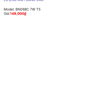
Model:
BN068C 7W T5
Giá:
148,000
₫