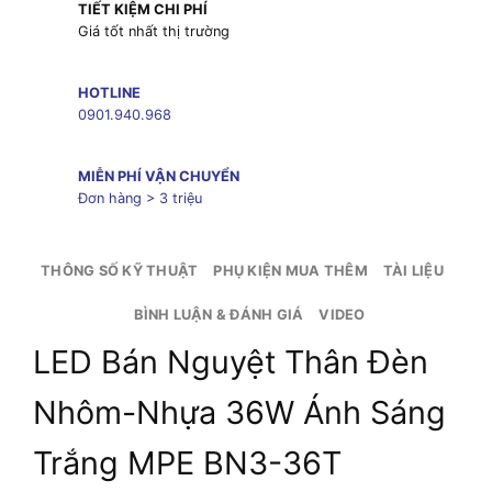
TIẾT KIỆM CHI PHÍ
Giá tốt nhất thị trường
HOTLINE
0901.940.968
MIỄN PHÍ VẬN CHUYỂN
Đơn hàng > 3 triệu
THÔNG SỐ KỸ THUẬT
PHỤ KIỆN MUA THÊM
TÀI LIỆU
BÌNH LUẬN & ĐÁNH GIÁ
VIDEO
LED Bán Nguyệt Thân Đèn
Nhôm-Nhựa 36W Ánh Sáng
Trắng MPE BN3-36T