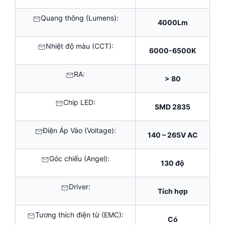
Quang thông (Lumens):
4000Lm
Nhiệt độ màu (CCT):
6000-6500K
RA:
> 80
Chip LED:
SMD 2835
Điện Áp Vào (Voltage):
140 – 265V AC
Góc chiếu (Angel):
130 độ
Driver:
Tích hợp
Tương thích điện từ (EMC):
Có