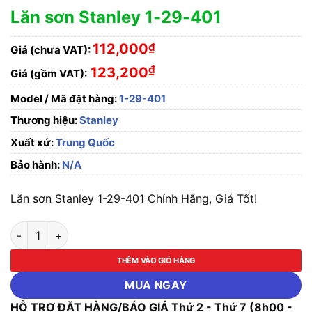
Lăn sơn Stanley 1-29-401
112,000
₫
Giá (chưa VAT):
₫
123,200
Giá (gồm VAT):
Model / Mã đặt hàng:
1-29-401
Thương hiệu:
Stanley
Xuất xứ:
Trung Quốc
Bảo hành:
N/A
Lăn sơn Stanley 1-29-401 Chính Hãng, Giá Tốt!
Lăn sơn Stanley 1-29-401 số lượng
THÊM VÀO GIỎ HÀNG
MUA NGAY
HỖ TRỢ ĐẶT HÀNG/BÁO GIÁ Thứ 2 - Thứ 7 (8h00 -