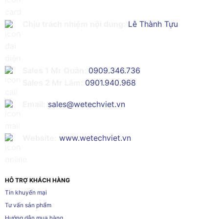
Chịu trách nhiệm nội dung:
Lê Thành Tựu
Sales 1 Mr Quân:
0909.346.736
Sales 2 Mr Lâm:
0901.940.968
Email:
sales@wetechviet.vn
Website:
www.wetechviet.vn
HỖ TRỢ KHÁCH HÀNG
Tin khuyến mại
Tư vấn sản phẩm
Hướng dẫn mua hàng