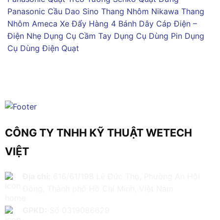
Panasonic
Cầu Dao Sino
Thang Nhôm Nikawa
Thang
Nhôm Ameca
Xe Đẩy Hàng 4 Bánh
Dây Cáp Điện –
Điện Nhẹ
Dụng Cụ Cầm Tay
Dụng Cụ Dùng Pin
Dụng
Cụ Dùng Điện
Quạt
CÔNG TY TNHH KỸ THUẬT WETECH
VIỆT
Địa chỉ:
616/61/198 Lê Đức Thọ, Phường An Hội
Đông, Thành phố Hồ Chí Minh, Việt Nam
GPKD:
Số 0319086629