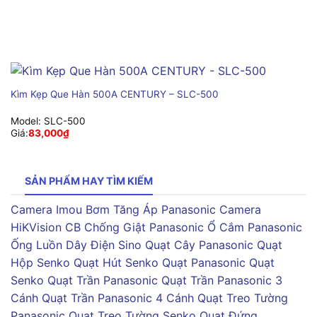
Kìm Kẹp Que Hàn 500A CENTURY – SLC-500
Model:
SLC-500
Giá:
83,000
₫
SẢN PHẨM HAY TÌM KIẾM
Camera Imou
Bơm Tăng Áp Panasonic
Camera
HiKVision
CB Chống Giật Panasonic
Ổ Cắm Panasonic
Ống Luồn Dây Điện Sino
Quạt Cây Panasonic
Quạt
Hộp Senko
Quạt Hút Senko
Quạt Panasonic
Quạt
Senko
Quạt Trần Panasonic
Quạt Trần Panasonic 3
Cánh
Quạt Trần Panasonic 4 Cánh
Quạt Treo Tường
Panasonic
Quạt Treo Tường Senko
Quạt Đứng