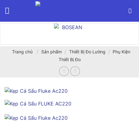
Bỏ
qua
nội
dung
/
/
/
Trang chủ
Sản phẩm
Thiết Bị Đo Lường
Phụ Kiện
Thiết Bị Đo