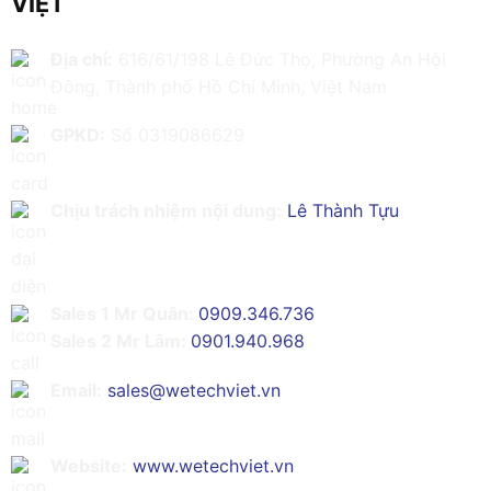
VIỆT
Địa chỉ:
616/61/198 Lê Đức Thọ, Phường An Hội
Đông, Thành phố Hồ Chí Minh, Việt Nam
GPKD:
Số 0319086629
Chịu trách nhiệm nội dung:
Lê Thành Tựu
Sales 1 Mr Quân:
0909.346.736
Sales 2 Mr Lâm:
0901.940.968
Email:
sales@wetechviet.vn
Website:
www.wetechviet.vn