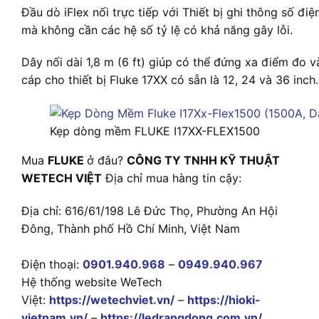
Đầu dò iFlex nối trực tiếp với Thiết bị ghi thông số đ
mà không cần các hệ số tỷ lệ có khả năng gây lỗi.
Dây nối dài 1,8 m (6 ft) giúp có thể đứng xa điểm đo và
cáp cho thiết bị Fluke 17XX có sẵn là 12, 24 và 36 inch.
Kẹp dòng mềm FLUKE I17XX-FLEX1500
Mua
FLUKE
ở đâu?
CÔNG TY TNHH KỸ THUẬT
WETECH VIỆT
Địa chỉ mua hàng tin cậy:
Địa chỉ: 616/61/198 Lê Đức Thọ, Phường An Hội
Đông, Thành phố Hồ Chí Minh, Việt Nam
Điện thoại:
0901.940.968
–
0949.940.967
Hệ thống website WeTech
Việt:
https://wetechviet.vn/
–
https://hioki-
vietnam.vn/
–
https://ledrangdong.com.vn/