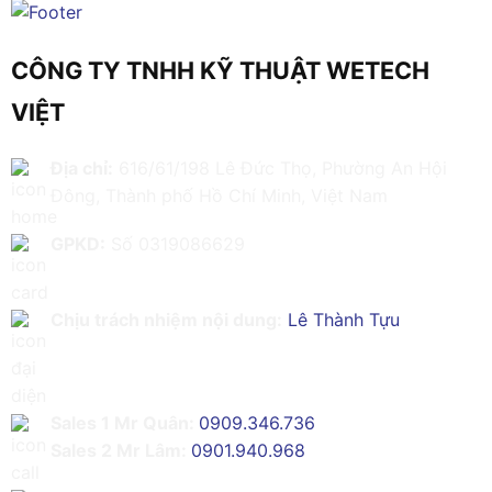
CÔNG TY TNHH KỸ THUẬT WETECH
VIỆT
Địa chỉ:
616/61/198 Lê Đức Thọ, Phường An Hội
Đông, Thành phố Hồ Chí Minh, Việt Nam
GPKD:
Số 0319086629
Chịu trách nhiệm nội dung:
Lê Thành Tựu
Sales 1 Mr Quân:
0909.346.736
Sales 2 Mr Lâm:
0901.940.968