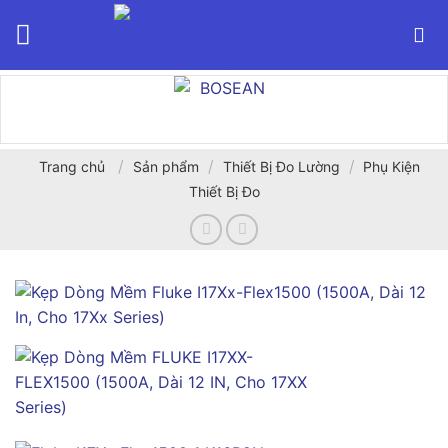
Bỏ
qua
nội
dung
/
/
/
Trang chủ
Sản phẩm
Thiết Bị Đo Lường
Phụ Kiện
Thiết Bị Đo