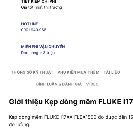
TIẾT KIỆM CHI PHÍ
Giá tốt nhất thị trường
HOTLINE
0901.940.968
MIỄN PHÍ VẬN CHUYỂN
Đơn hàng > 3 triệu
THÔNG SỐ KỸ THUẬT
PHỤ KIỆN MUA THÊM
TÀI LIỆU
BÌNH LUẬN & ĐÁNH GIÁ
VIDEO
Giới thiệu Kẹp dòng mềm FLUKE I
Kẹp dòng mềm FLUKE I17XX-FLEX1500 đo được đến 1500
đo lường.