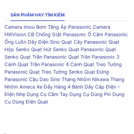
SẢN PHẨM HAY TÌM KIẾM
Camera Imou
Bơm Tăng Áp Panasonic
Camera
HiKVision
CB Chống Giật Panasonic
Ổ Cắm Panasonic
Ống Luồn Dây Điện Sino
Quạt Cây Panasonic
Quạt
Hộp Senko
Quạt Hút Senko
Quạt Panasonic
Quạt
Senko
Quạt Trần Panasonic
Quạt Trần Panasonic 3
Cánh
Quạt Trần Panasonic 4 Cánh
Quạt Treo Tường
Panasonic
Quạt Treo Tường Senko
Quạt Đứng
Panasonic
Cầu Dao Sino
Thang Nhôm Nikawa
Thang
Nhôm Ameca
Xe Đẩy Hàng 4 Bánh
Dây Cáp Điện –
Điện Nhẹ
Dụng Cụ Cầm Tay
Dụng Cụ Dùng Pin
Dụng
Cụ Dùng Điện
Quạt