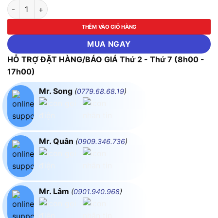
Kẹp Dòng Mềm FLUKE I17XX-FLEX1500 (1500A, Dài 12 IN, Cho 
THÊM VÀO GIỎ HÀNG
MUA NGAY
HỖ TRỢ ĐẶT HÀNG/BÁO GIÁ Thứ 2 - Thứ 7 (8h00 -
17h00)
Mr. Song
(
0779.68.68.19
)
Mr. Quân
(
0909.346.736
)
Mr. Lâm
(
0901.940.968
)