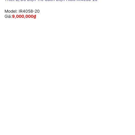
Model:
IR4058-20
Giá:
9,000,000
₫