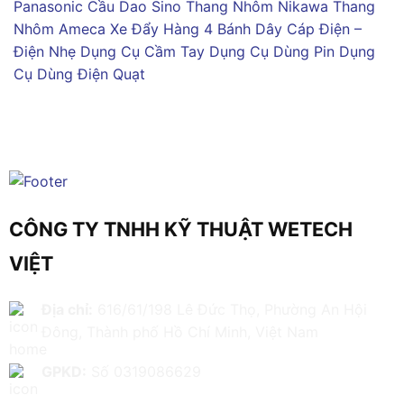
Panasonic
Cầu Dao Sino
Thang Nhôm Nikawa
Thang
Nhôm Ameca
Xe Đẩy Hàng 4 Bánh
Dây Cáp Điện –
Điện Nhẹ
Dụng Cụ Cầm Tay
Dụng Cụ Dùng Pin
Dụng
Cụ Dùng Điện
Quạt
CÔNG TY TNHH KỸ THUẬT WETECH
VIỆT
Địa chỉ:
616/61/198 Lê Đức Thọ, Phường An Hội
Đông, Thành phố Hồ Chí Minh, Việt Nam
GPKD:
Số 0319086629