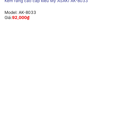
Kềm răng cao cấp kiểu Mỹ ASAKI AK-8033
Model:
AK-8033
Giá:
92,000
₫