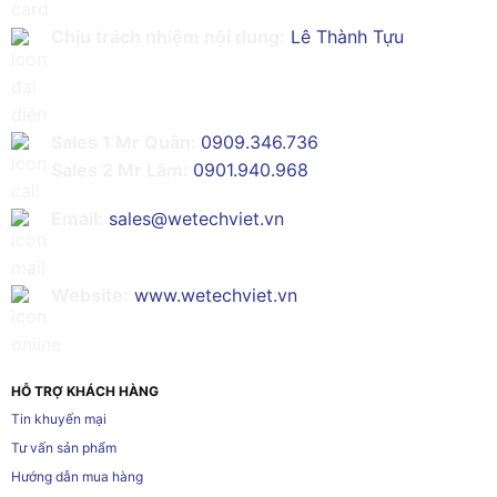
Chịu trách nhiệm nội dung:
Lê Thành Tựu
Sales 1 Mr Quân:
0909.346.736
Sales 2 Mr Lâm:
0901.940.968
Email:
sales@wetechviet.vn
Website:
www.wetechviet.vn
HỖ TRỢ KHÁCH HÀNG
Tin khuyến mại
Tư vấn sản phẩm
Hướng dẫn mua hàng