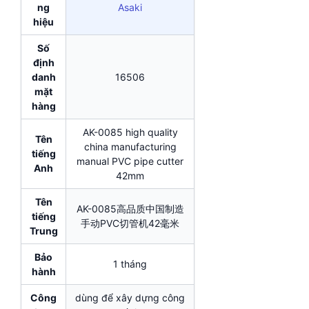
ng
Asaki
hiệu
Số
định
danh
16506
mặt
hàng
AK-0085 high quality
Tên
china manufacturing
tiếng
manual PVC pipe cutter
Anh
42mm
Tên
AK-0085高品质中国制造
tiếng
手动PVC切管机42毫米
Trung
Bảo
1 tháng
hành
Công
dùng để xây dựng công