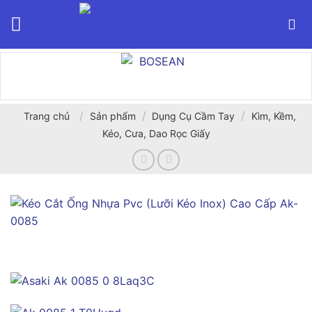
Bỏ
qua
nội
dung
/
/
/
Trang chủ
Sản phẩm
Dụng Cụ Cầm Tay
Kìm, Kềm,
Kéo, Cưa, Dao Rọc Giấy