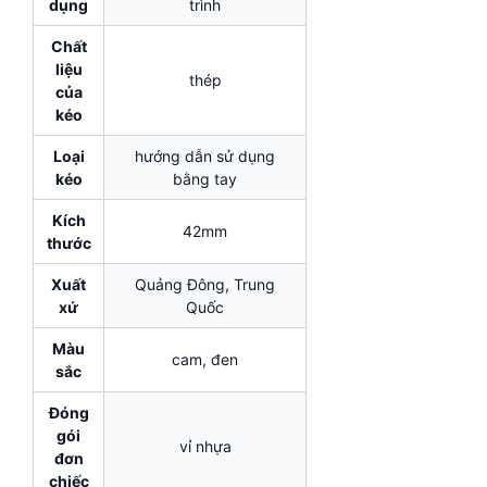
dụng
trình
Chất
liệu
thép
của
kéo
Loại
hướng dẫn sử dụng
kéo
bằng tay
Kích
42mm
thước
Xuất
Quảng Đông, Trung
xứ
Quốc
Màu
cam, đen
sắc
Đóng
gói
vỉ nhựa
đơn
chiếc