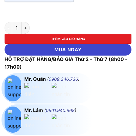
Kéo cắt ống nhựa PVC (lưỡi kéo inox) cao cấp AK-0085 số lượ
THÊM VÀO GIỎ HÀNG
MUA NGAY
HỖ TRỢ ĐẶT HÀNG/BÁO GIÁ Thứ 2 - Thứ 7 (8h00 -
17h00)
Mr. Quân
(
0909.346.736
)
Mr. Lâm
(
0901.940.968
)