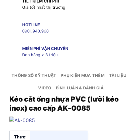
TIẾT KIỆM CHI PHÍ
Giá tốt nhất thị trường
HOTLINE
0901.940.968
MIỄN PHÍ VẬN CHUYỂN
Đơn hàng > 3 triệu
THÔNG SỐ KỸ THUẬT
PHỤ KIỆN MUA THÊM
TÀI LIỆU
VIDEO
BÌNH LUẬN & ĐÁNH GIÁ
Kéo cắt ống nhựa PVC (lưỡi kéo
inox) cao cấp AK-0085
Thươ