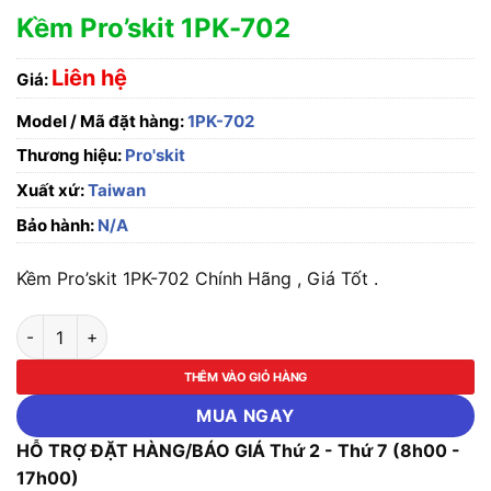
Kềm Pro’skit 1PK-702
Liên hệ
Giá:
Model / Mã đặt hàng:
1PK-702
Thương hiệu:
Pro'skit
Xuất xứ:
Taiwan
Bảo hành:
N/A
Kềm Pro’skit 1PK-702 Chính Hãng , Giá Tốt .
Kềm Pro'skit 1PK-702 số lượng
THÊM VÀO GIỎ HÀNG
MUA NGAY
HỖ TRỢ ĐẶT HÀNG/BÁO GIÁ Thứ 2 - Thứ 7 (8h00 -
17h00)