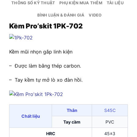
THÔNG SỐ KỸ THUẬT
PHỤ KIỆN MUA THÊM
TÀI LIỆU
BÌNH LUẬN & ĐÁNH GIÁ
VIDEO
Kềm Pro’skit 1PK-702
Kềm mũi nhọn gắp linh kiện
– Được làm bằng thép carbon.
– Tay kềm tự mở lò xo đàn hồi.
Thân
S45C
Chất liệu
Tay cầm
PVC
HRC
45±3