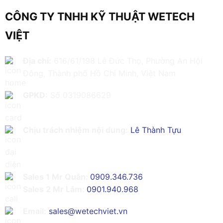
CÔNG TY TNHH KỸ THUẬT WETECH
VIỆT
Địa chỉ:
616/61/198 Lê Đức Thọ, Phường An Hội
Đông, Thành phố Hồ Chí Minh, Việt Nam
GPKD:
Số 0319086629
Chịu trách nhiệm nội dung:
Lê Thành Tựu
Sales 1 Mr Quân:
0909.346.736
Sales 2 Mr Lâm:
0901.940.968
Email:
sales@wetechviet.vn