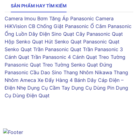
SẢN PHẨM HAY TÌM KIẾM
Camera Imou
Bơm Tăng Áp Panasonic
Camera
HiKVision
CB Chống Giật Panasonic
Ổ Cắm Panasonic
Ống Luồn Dây Điện Sino
Quạt Cây Panasonic
Quạt
Hộp Senko
Quạt Hút Senko
Quạt Panasonic
Quạt
Senko
Quạt Trần Panasonic
Quạt Trần Panasonic 3
Cánh
Quạt Trần Panasonic 4 Cánh
Quạt Treo Tường
Panasonic
Quạt Treo Tường Senko
Quạt Đứng
Panasonic
Cầu Dao Sino
Thang Nhôm Nikawa
Thang
Nhôm Ameca
Xe Đẩy Hàng 4 Bánh
Dây Cáp Điện –
Điện Nhẹ
Dụng Cụ Cầm Tay
Dụng Cụ Dùng Pin
Dụng
Cụ Dùng Điện
Quạt