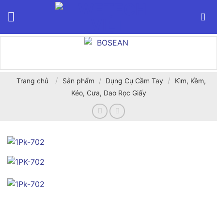
Bỏ
qua
nội
dung
/
/
/
Trang chủ
Sản phẩm
Dụng Cụ Cầm Tay
Kìm, Kềm,
Kéo, Cưa, Dao Rọc Giấy