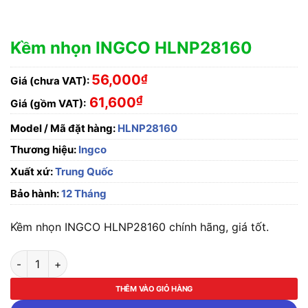
Kềm nhọn INGCO HLNP28160
56,000
₫
Giá (chưa VAT):
₫
61,600
Giá (gồm VAT):
Model / Mã đặt hàng:
HLNP28160
Thương hiệu:
Ingco
Xuất xứ:
Trung Quốc
Bảo hành:
12 Tháng
Kềm nhọn INGCO HLNP28160 chính hãng, giá tốt.
Kềm nhọn INGCO HLNP28160 số lượng
THÊM VÀO GIỎ HÀNG