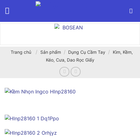
Bỏ
qua
nội
dung
/
/
/
Trang chủ
Sản phẩm
Dụng Cụ Cầm Tay
Kìm, Kềm,
Kéo, Cưa, Dao Rọc Giấy