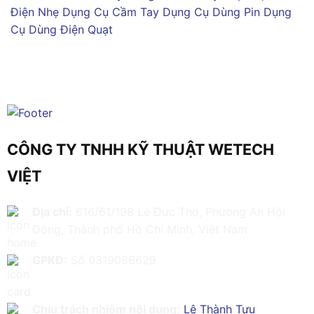
Điện Nhẹ
Dụng Cụ Cầm Tay
Dụng Cụ Dùng Pin
Dụng
Cụ Dùng Điện
Quạt
CÔNG TY TNHH KỸ THUẬT WETECH
VIỆT
Địa chỉ:
616/61/198 Lê Đức Thọ, Phường An Hội
Đông, Thành phố Hồ Chí Minh, Việt Nam
GPKD:
Số 0319086629
Chịu trách nhiệm nội dung:
Lê Thành Tựu