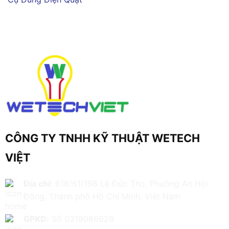
CÔNG TY TNHH KỸ THUẬT WETECH
VIỆT
Địa chỉ:
616/61/198 Lê Đức Thọ, Phường An Hội
Đông, Thành phố Hồ Chí Minh, Việt Nam
GPKD:
Số 0319086629