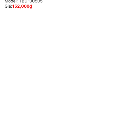
Model:
TBD-00505
Giá:
152,000
₫