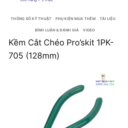
THÔNG SỐ KỸ THUẬT
PHỤ KIỆN MUA THÊM
TÀI LIỆU
BÌNH LUẬN & ĐÁNH GIÁ
VIDEO
Kềm Cắt Chéo Pro’skit 1PK-
705 (128mm)