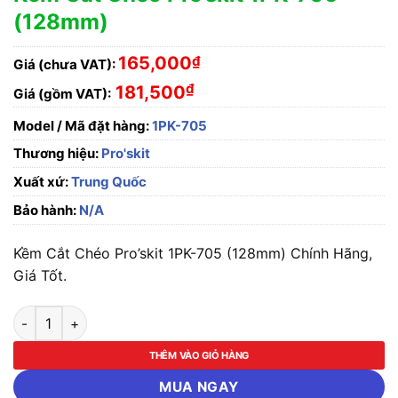
(128mm)
165,000
₫
Giá (chưa VAT):
₫
181,500
Giá (gồm VAT):
Model / Mã đặt hàng:
1PK-705
Thương hiệu:
Pro'skit
Xuất xứ:
Trung Quốc
Bảo hành:
N/A
Kềm Cắt Chéo Pro’skit 1PK-705 (128mm) Chính Hãng,
Giá Tốt.
Kềm Cắt Chéo Pro'skit 1PK-705 (128mm) số lượng
THÊM VÀO GIỎ HÀNG
MUA NGAY