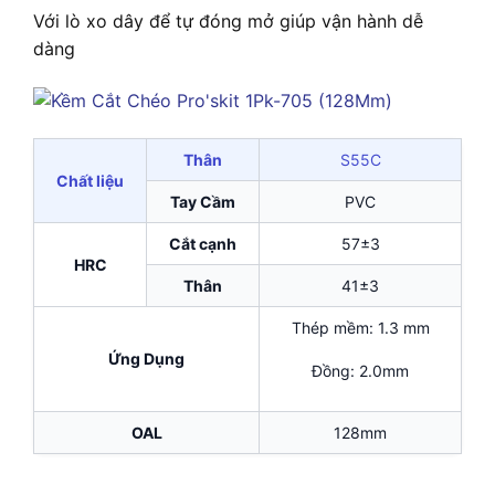
Với lò xo dây để tự đóng mở giúp vận hành dễ
dàng
Thân
S55C
Chất liệu
Tay Cầm
PVC
Cắt cạnh
57±3
HRC
Thân
41±3
Thép mềm: 1.3 mm
Ứng Dụng
Đồng: 2.0mm
OAL
128mm