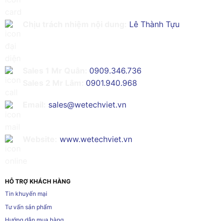
Chịu trách nhiệm nội dung:
Lê Thành Tựu
Sales 1 Mr Quân:
0909.346.736
Sales 2 Mr Lâm:
0901.940.968
Email:
sales@wetechviet.vn
Website:
www.wetechviet.vn
HỖ TRỢ KHÁCH HÀNG
Tin khuyến mại
Tư vấn sản phẩm
Hướng dẫn mua hàng