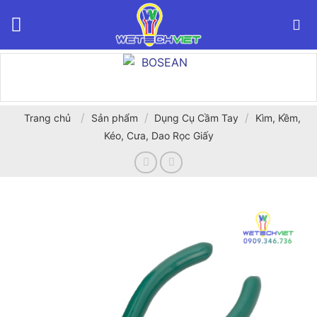
Bỏ
qua
nội
dung
/
/
/
Trang chủ
Sản phẩm
Dụng Cụ Cầm Tay
Kìm, Kềm,
Kéo, Cưa, Dao Rọc Giấy