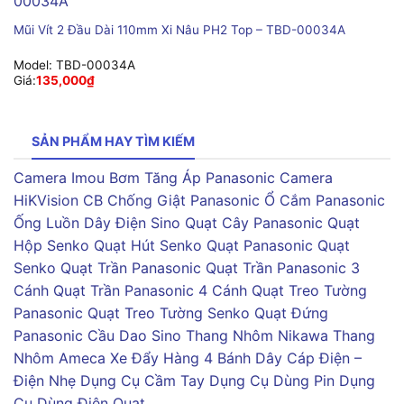
Mũi Vít 2 Đầu Dài 110mm Xi Nâu PH2 Top – TBD-00034A
Model:
TBD-00034A
Giá:
135,000
₫
SẢN PHẨM HAY TÌM KIẾM
Camera Imou
Bơm Tăng Áp Panasonic
Camera
HiKVision
CB Chống Giật Panasonic
Ổ Cắm Panasonic
Ống Luồn Dây Điện Sino
Quạt Cây Panasonic
Quạt
Hộp Senko
Quạt Hút Senko
Quạt Panasonic
Quạt
Senko
Quạt Trần Panasonic
Quạt Trần Panasonic 3
Cánh
Quạt Trần Panasonic 4 Cánh
Quạt Treo Tường
Panasonic
Quạt Treo Tường Senko
Quạt Đứng
Panasonic
Cầu Dao Sino
Thang Nhôm Nikawa
Thang
Nhôm Ameca
Xe Đẩy Hàng 4 Bánh
Dây Cáp Điện –
Điện Nhẹ
Dụng Cụ Cầm Tay
Dụng Cụ Dùng Pin
Dụng
Cụ Dùng Điện
Quạt