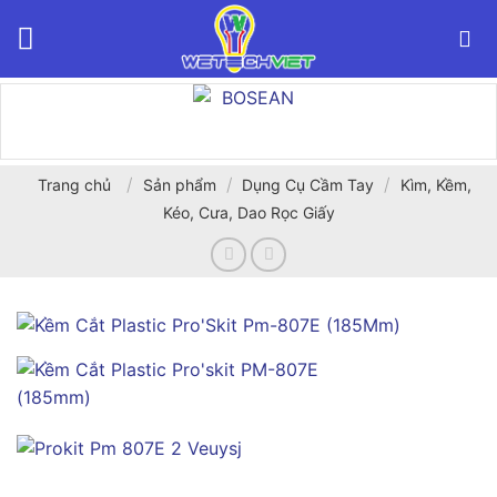
Bỏ
qua
nội
dung
/
/
/
Trang chủ
Sản phẩm
Dụng Cụ Cầm Tay
Kìm, Kềm,
Kéo, Cưa, Dao Rọc Giấy