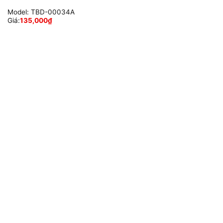
Model:
TBD-00034A
Giá:
135,000
₫