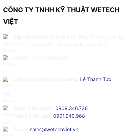
CÔNG TY TNHH KỸ THUẬT WETECH
VIỆT
Địa chỉ:
616/61/198 Lê Đức Thọ, Phường An Hội
Đông, Thành phố Hồ Chí Minh, Việt Nam
GPKD:
Số 0319086629
Chịu trách nhiệm nội dung:
Lê Thành Tựu
Sales 1 Mr Quân:
0909.346.736
Sales 2 Mr Lâm:
0901.940.968
Email:
sales@wetechviet.vn