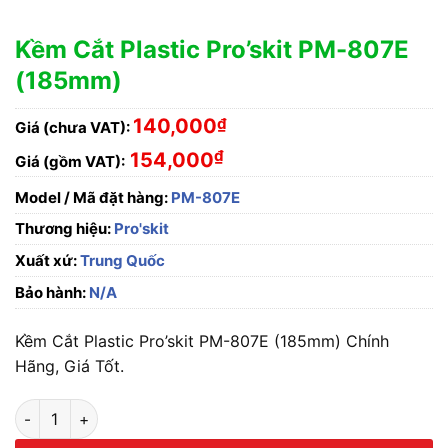
Kềm Cắt Plastic Pro’skit PM-807E
(185mm)
140,000
₫
Giá (chưa VAT):
₫
154,000
Giá (gồm VAT):
Model / Mã đặt hàng:
PM-807E
Thương hiệu:
Pro'skit
Xuất xứ:
Trung Quốc
Bảo hành:
N/A
Kềm Cắt Plastic Pro’skit PM-807E (185mm) Chính
Hãng, Giá Tốt.
Kềm Cắt Plastic Pro'skit PM-807E (185mm) số lượng