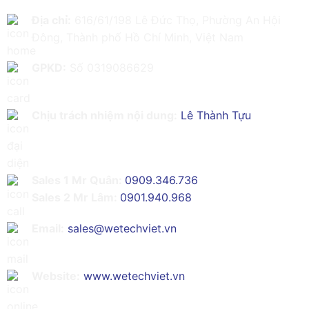
Địa chỉ:
616/61/198 Lê Đức Thọ, Phường An Hội
Đông, Thành phố Hồ Chí Minh, Việt Nam
GPKD:
Số 0319086629
Chịu trách nhiệm nội dung:
Lê Thành Tựu
Sales 1 Mr Quân:
0909.346.736
Sales 2 Mr Lâm:
0901.940.968
Email:
sales@wetechviet.vn
Website:
www.wetechviet.vn