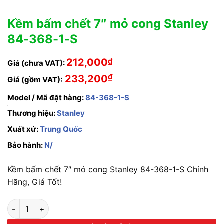
Kềm bấm chết 7″ mỏ cong Stanley
84-368-1-S
212,000
₫
Giá (chưa VAT):
₫
233,200
Giá (gồm VAT):
Model / Mã đặt hàng:
84-368-1-S
Thương hiệu:
Stanley
Xuất xứ:
Trung Quốc
Bảo hành:
N/
Kềm bấm chết 7″ mỏ cong Stanley 84-368-1-S Chính
Hãng, Giá Tốt!
Kềm bấm chết 7" mỏ cong Stanley 84-368-1-S số lượng