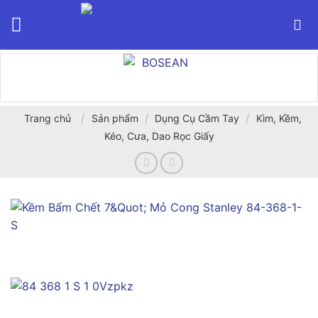
Bỏ
qua
nội
dung
/
/
/
Trang chủ
Sản phẩm
Dụng Cụ Cầm Tay
Kìm, Kềm,
Kéo, Cưa, Dao Rọc Giấy