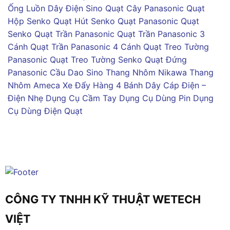
Ống Luồn Dây Điện Sino
Quạt Cây Panasonic
Quạt
Hộp Senko
Quạt Hút Senko
Quạt Panasonic
Quạt
Senko
Quạt Trần Panasonic
Quạt Trần Panasonic 3
Cánh
Quạt Trần Panasonic 4 Cánh
Quạt Treo Tường
Panasonic
Quạt Treo Tường Senko
Quạt Đứng
Panasonic
Cầu Dao Sino
Thang Nhôm Nikawa
Thang
Nhôm Ameca
Xe Đẩy Hàng 4 Bánh
Dây Cáp Điện –
Điện Nhẹ
Dụng Cụ Cầm Tay
Dụng Cụ Dùng Pin
Dụng
Cụ Dùng Điện
Quạt
CÔNG TY TNHH KỸ THUẬT WETECH
VIỆT