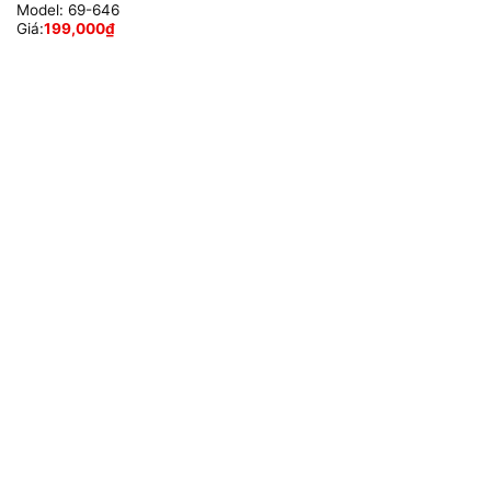
Model:
69-646
Giá:
199,000
₫