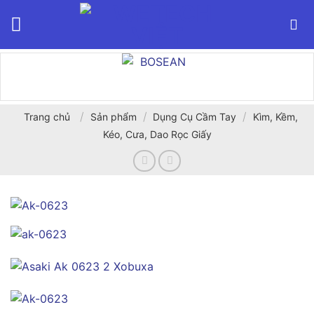
Bỏ
qua
nội
dung
/
/
/
Trang chủ
Sản phẩm
Dụng Cụ Cầm Tay
Kìm, Kềm,
Kéo, Cưa, Dao Rọc Giấy