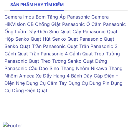
SẢN PHẨM HAY TÌM KIẾM
Camera Imou
Bơm Tăng Áp Panasonic
Camera
HiKVision
CB Chống Giật Panasonic
Ổ Cắm Panasonic
Ống Luồn Dây Điện Sino
Quạt Cây Panasonic
Quạt
Hộp Senko
Quạt Hút Senko
Quạt Panasonic
Quạt
Senko
Quạt Trần Panasonic
Quạt Trần Panasonic 3
Cánh
Quạt Trần Panasonic 4 Cánh
Quạt Treo Tường
Panasonic
Quạt Treo Tường Senko
Quạt Đứng
Panasonic
Cầu Dao Sino
Thang Nhôm Nikawa
Thang
Nhôm Ameca
Xe Đẩy Hàng 4 Bánh
Dây Cáp Điện –
Điện Nhẹ
Dụng Cụ Cầm Tay
Dụng Cụ Dùng Pin
Dụng
Cụ Dùng Điện
Quạt