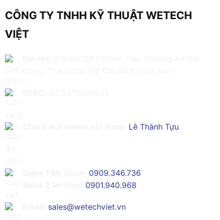
CÔNG TY TNHH KỸ THUẬT WETECH
VIỆT
Địa chỉ:
616/61/198 Lê Đức Thọ, Phường An Hội
Đông, Thành phố Hồ Chí Minh, Việt Nam
GPKD:
Số 0319086629
Chịu trách nhiệm nội dung:
Lê Thành Tựu
Sales 1 Mr Quân:
0909.346.736
Sales 2 Mr Lâm:
0901.940.968
Email:
sales@wetechviet.vn