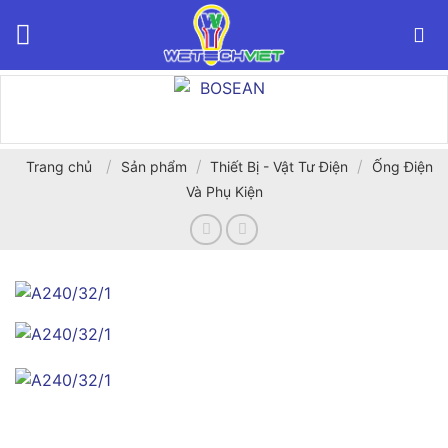
Bỏ
qua
nội
dung
/
/
/
Trang chủ
Sản phẩm
Thiết Bị - Vật Tư Điện
Ống Điện
Và Phụ Kiện