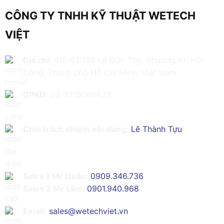
CÔNG TY TNHH KỸ THUẬT WETECH
VIỆT
Địa chỉ:
616/61/198 Lê Đức Thọ, Phường An Hội
Đông, Thành phố Hồ Chí Minh, Việt Nam
GPKD:
Số 0319086629
Chịu trách nhiệm nội dung:
Lê Thành Tựu
Sales 1 Mr Quân:
0909.346.736
Sales 2 Mr Lâm:
0901.940.968
Email:
sales@wetechviet.vn