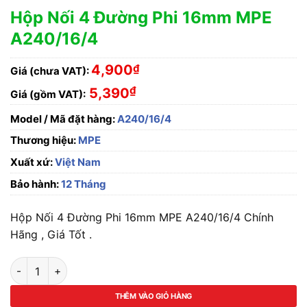
Hộp Nối 4 Đường Phi 16mm MPE
A240/16/4
4,900
₫
Giá (chưa VAT):
₫
5,390
Giá (gồm VAT):
Model / Mã đặt hàng:
A240/16/4
Thương hiệu:
MPE
Xuất xứ:
Việt Nam
Bảo hành:
12 Tháng
Hộp Nối 4 Đường Phi 16mm MPE A240/16/4 Chính
Hãng , Giá Tốt .
Hộp Nối 4 Đường Phi 16mm MPE A240/16/4 số lượng
THÊM VÀO GIỎ HÀNG