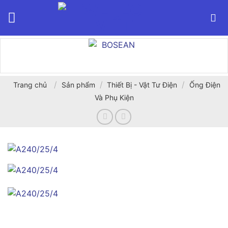
Bỏ
qua
nội
dung
/
/
/
Trang chủ
Sản phẩm
Thiết Bị - Vật Tư Điện
Ống Điện
Và Phụ Kiện