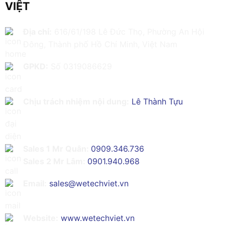
VIỆT
Địa chỉ:
616/61/198 Lê Đức Thọ, Phường An Hội
Đông, Thành phố Hồ Chí Minh, Việt Nam
GPKD:
Số 0319086629
Chịu trách nhiệm nội dung:
Lê Thành Tựu
Sales 1 Mr Quân:
0909.346.736
Sales 2 Mr Lâm:
0901.940.968
Email:
sales@wetechviet.vn
Website:
www.wetechviet.vn