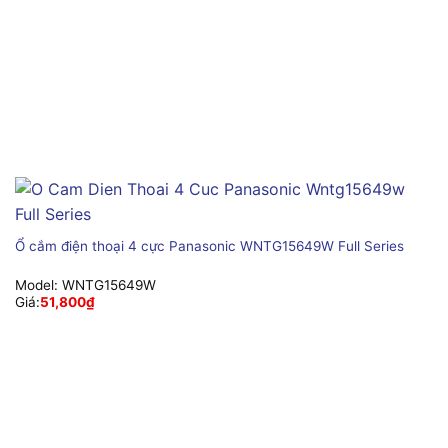
Ổ cắm điện thoại 4 cực Panasonic WNTG15649W Full Series
Model:
WNTG15649W
Giá:
51,800
₫