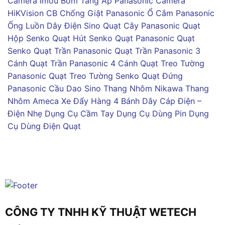
Camera Imou
Bơm Tăng Áp Panasonic
Camera
HiKVision
CB Chống Giật Panasonic
Ổ Cắm Panasonic
Ống Luồn Dây Điện Sino
Quạt Cây Panasonic
Quạt
Hộp Senko
Quạt Hút Senko
Quạt Panasonic
Quạt
Senko
Quạt Trần Panasonic
Quạt Trần Panasonic 3
Cánh
Quạt Trần Panasonic 4 Cánh
Quạt Treo Tường
Panasonic
Quạt Treo Tường Senko
Quạt Đứng
Panasonic
Cầu Dao Sino
Thang Nhôm Nikawa
Thang
Nhôm Ameca
Xe Đẩy Hàng 4 Bánh
Dây Cáp Điện –
Điện Nhẹ
Dụng Cụ Cầm Tay
Dụng Cụ Dùng Pin
Dụng
Cụ Dùng Điện
Quạt
CÔNG TY TNHH KỸ THUẬT WETECH