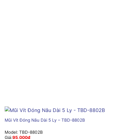
Mũi Vít Đóng Nâu Dài 5 Ly – TBD-8802B
Model:
TBD-8802B
Giá:
95,000
₫