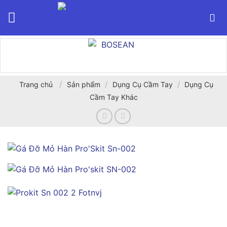
Bỏ
qua
nội
dung
/
/
/
Trang chủ
Sản phẩm
Dụng Cụ Cầm Tay
Dụng Cụ
Cầm Tay Khác