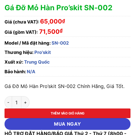
Gá Đỡ Mỏ Hàn Pro’skit SN-002
65,000
₫
Giá (chưa VAT):
₫
71,500
Giá (gồm VAT):
Model / Mã đặt hàng:
SN-002
Thương hiệu:
Pro'skit
Xuất xứ:
Trung Quốc
Bảo hành:
N/A
Gá Đỡ Mỏ Hàn Pro’skit SN-002 Chính Hãng, Giá Tốt.
Gá Đỡ Mỏ Hàn Pro'skit SN-002 số lượng
THÊM VÀO GIỎ HÀNG
MUA NGAY
HỖ TRỢ ĐẶT HÀNG/BÁO GIÁ Thứ 2 - Thứ 7 (8h00 -