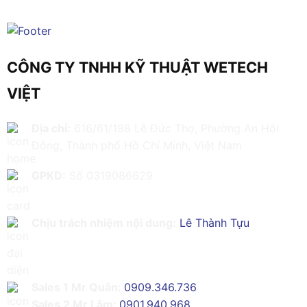
CÔNG TY TNHH KỸ THUẬT WETECH
VIỆT
Địa chỉ:
616/61/198 Lê Đức Thọ, Phường An Hội
Đông, Thành phố Hồ Chí Minh, Việt Nam
GPKD:
Số 0319086629
Chịu trách nhiệm nội dung:
Lê Thành Tựu
Sales 1 Mr Quân:
0909.346.736
Sales 2 Mr Lâm:
0901.940.968