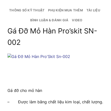
THÔNG SỐ KỸ THUẬT
PHỤ KIỆN MUA THÊM
TÀI LIỆU
BÌNH LUẬN & ĐÁNH GIÁ
VIDEO
Gá Đỡ Mỏ Hàn Pro’skit SN-
002
Gá đỡ cho mỏ hàn
– Được làm bằng chất liệu kim loại, chất lượng.