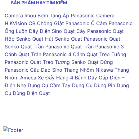
SẢN PHẨM HAY TÌM KIẾM
Camera Imou
Bơm Tăng Áp Panasonic
Camera
HiKVision
CB Chống Giật Panasonic
Ổ Cắm Panasonic
Ống Luồn Dây Điện Sino
Quạt Cây Panasonic
Quạt
Hộp Senko
Quạt Hút Senko
Quạt Panasonic
Quạt
Senko
Quạt Trần Panasonic
Quạt Trần Panasonic 3
Cánh
Quạt Trần Panasonic 4 Cánh
Quạt Treo Tường
Panasonic
Quạt Treo Tường Senko
Quạt Đứng
Panasonic
Cầu Dao Sino
Thang Nhôm Nikawa
Thang
Nhôm Ameca
Xe Đẩy Hàng 4 Bánh
Dây Cáp Điện –
Điện Nhẹ
Dụng Cụ Cầm Tay
Dụng Cụ Dùng Pin
Dụng
Cụ Dùng Điện
Quạt