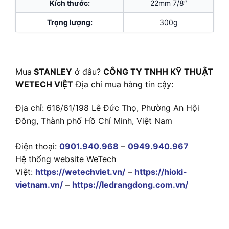
Kích thước:
22mm 7/8″
Trọng lượng:
300g
Mua
STANLEY
ở đâu?
CÔNG TY TNHH KỸ THUẬT
WETECH VIỆT
Địa chỉ mua hàng tin cậy:
Địa chỉ: 616/61/198 Lê Đức Thọ, Phường An Hội
Đông, Thành phố Hồ Chí Minh, Việt Nam
Điện thoại:
0901.940.968
–
0949.940.967
Hệ thống website WeTech
Việt:
https://wetechviet.vn/
–
https://hioki-
vietnam.vn/
–
https://ledrangdong.com.vn/