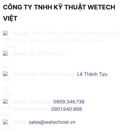
CÔNG TY TNHH KỸ THUẬT WETECH
VIỆT
Địa chỉ:
616/61/198 Lê Đức Thọ, Phường An Hội
Đông, Thành phố Hồ Chí Minh, Việt Nam
GPKD:
Số 0319086629
Chịu trách nhiệm nội dung:
Lê Thành Tựu
Sales 1 Mr Quân:
0909.346.736
Sales 2 Mr Lâm:
0901.940.968
Email:
sales@wetechviet.vn