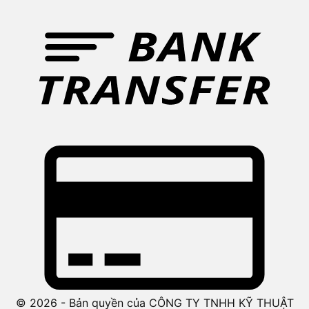
© 2026 - Bản quyền của CÔNG TY TNHH KỸ THUẬT