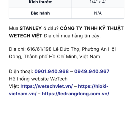
Kích thước:
1/4” x 4”
Bảo hành
N/A
Mua
STANLEY
ở đâu?
CÔNG TY TNHH KỸ THUẬT
WETECH VIỆT
Địa chỉ mua hàng tin cậy:
Địa chỉ: 616/61/198 Lê Đức Thọ, Phường An Hội
Đông, Thành phố Hồ Chí Minh, Việt Nam
Điện thoại:
0901.940.968
–
0949.940.967
Hệ thống website WeTech
Việt:
https://wetechviet.vn/
–
https://hioki-
vietnam.vn/
–
https://ledrangdong.com.vn/