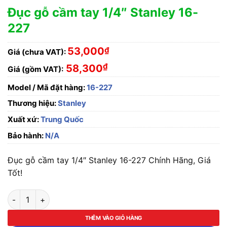
Đục gỗ cầm tay 1/4″ Stanley 16-
227
53,000
₫
Giá (chưa VAT):
₫
58,300
Giá (gồm VAT):
Model / Mã đặt hàng:
16-227
Thương hiệu:
Stanley
Xuất xứ:
Trung Quốc
Bảo hành:
N/A
Đục gỗ cầm tay 1/4″ Stanley 16-227 Chính Hãng, Giá
Tốt!
Đục gỗ cầm tay 1/4" Stanley 16-227 số lượng
THÊM VÀO GIỎ HÀNG