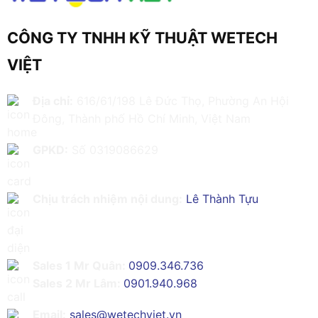
CÔNG TY TNHH KỸ THUẬT WETECH
VIỆT
Địa chỉ:
616/61/198 Lê Đức Thọ, Phường An Hội
Đông, Thành phố Hồ Chí Minh, Việt Nam
GPKD:
Số 0319086629
Chịu trách nhiệm nội dung:
Lê Thành Tựu
Sales 1 Mr Quân:
0909.346.736
Sales 2 Mr Lâm:
0901.940.968
Email:
sales@wetechviet.vn