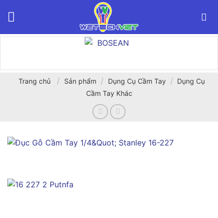
Bỏ
qua
nội
dung
/
/
/
Trang chủ
Sản phẩm
Dụng Cụ Cầm Tay
Dụng Cụ
Cầm Tay Khác