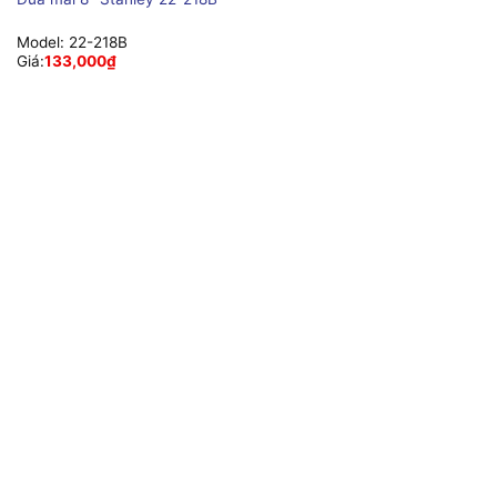
Model:
22-218B
Giá:
133,000
₫