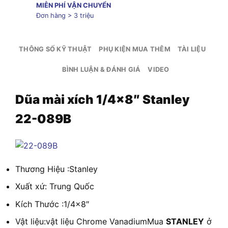
MIỄN PHÍ VẬN CHUYỂN
Đơn hàng > 3 triệu
THÔNG SỐ KỸ THUẬT
PHỤ KIỆN MUA THÊM
TÀI LIỆU
BÌNH LUẬN & ĐÁNH GIÁ
VIDEO
Dũa mài xích 1/4×8″ Stanley
22-089B
Thương Hiệu :Stanley
Xuất xứ: Trung Quốc
Kích Thước :1/4×8″
Vật liệu:vật liệu Chrome VanadiumMua
STANLEY
ở