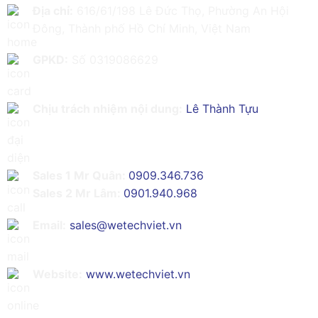
Địa chỉ:
616/61/198 Lê Đức Thọ, Phường An Hội
Đông, Thành phố Hồ Chí Minh, Việt Nam
GPKD:
Số 0319086629
Chịu trách nhiệm nội dung:
Lê Thành Tựu
Sales 1 Mr Quân:
0909.346.736
Sales 2 Mr Lâm:
0901.940.968
Email:
sales@wetechviet.vn
Website:
www.wetechviet.vn