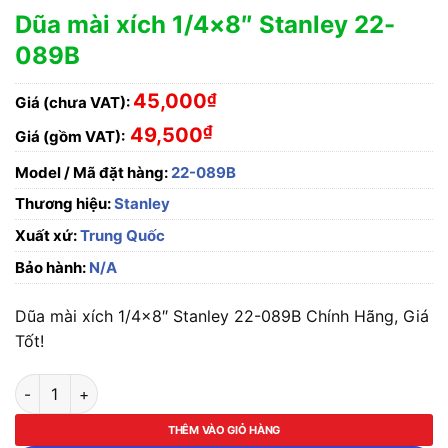
Dũa mài xích 1/4×8″ Stanley 22-
089B
45,000
₫
Giá (chưa VAT):
₫
49,500
Giá (gồm VAT):
Model / Mã đặt hàng:
22-089B
Thương hiệu:
Stanley
Xuất xứ:
Trung Quốc
Bảo hành:
N/A
Dũa mài xích 1/4×8″ Stanley 22-089B Chính Hãng, Giá
Tốt!
Dũa mài xích 1/4x8" Stanley 22-089B số lượng
THÊM VÀO GIỎ HÀNG