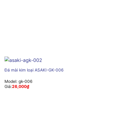
Đá mài kim loại ASAKI-GK-006
Model:
gk-006
Giá:
26,000
₫