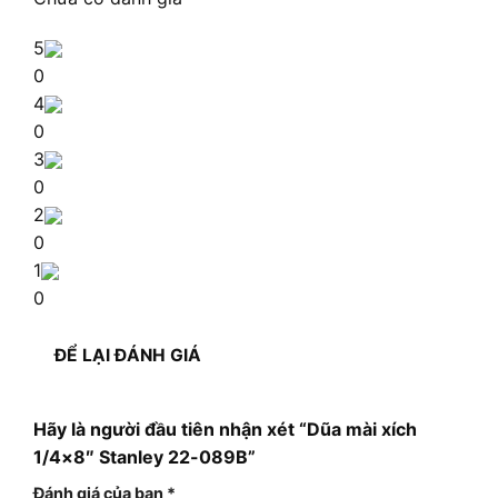
5
0
4
0
3
0
2
0
1
0
ĐỂ LẠI ĐÁNH GIÁ
Hãy là người đầu tiên nhận xét “Dũa mài xích
1/4×8″ Stanley 22-089B”
Đánh giá của bạn
*