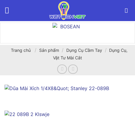
Bỏ
qua
nội
dung
/
/
/
Trang chủ
Sản phẩm
Dụng Cụ Cầm Tay
Dụng Cụ,
Vật Tư Mài Cắt