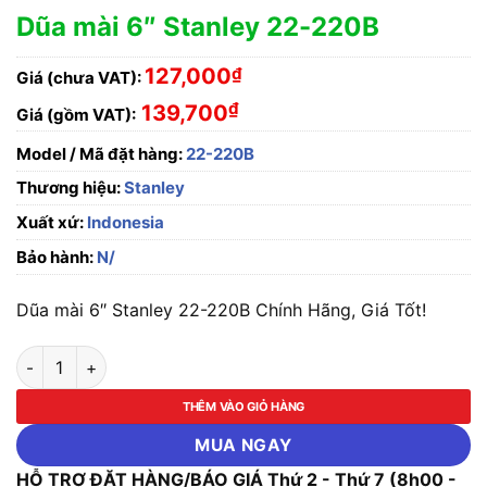
Dũa mài 6″ Stanley 22-220B
127,000
₫
Giá (chưa VAT):
₫
139,700
Giá (gồm VAT):
Model / Mã đặt hàng:
22-220B
Thương hiệu:
Stanley
Xuất xứ:
Indonesia
Bảo hành:
N/
Dũa mài 6″ Stanley 22-220B Chính Hãng, Giá Tốt!
Dũa mài 6" Stanley 22-220B số lượng
THÊM VÀO GIỎ HÀNG
MUA NGAY
HỖ TRỢ ĐẶT HÀNG/BÁO GIÁ Thứ 2 - Thứ 7 (8h00 -