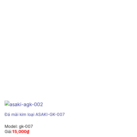
Đá mài kim loại ASAKI-GK-007
Model:
gk-007
Giá:
15,000
₫