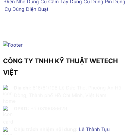
Điện Nhẹ
Dụng Cụ Cầm Tay
Dụng Cụ Dùng Pin
Dụng
Cụ Dùng Điện
Quạt
CÔNG TY TNHH KỸ THUẬT WETECH
VIỆT
Địa chỉ:
616/61/198 Lê Đức Thọ, Phường An Hội
Đông, Thành phố Hồ Chí Minh, Việt Nam
GPKD:
Số 0319086629
Chịu trách nhiệm nội dung:
Lê Thành Tựu