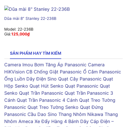
Dũa mài 8″ Stanley 22-236B
Model:
22-236B
Giá:
125,000
₫
SẢN PHẨM HAY TÌM KIẾM
Camera Imou
Bơm Tăng Áp Panasonic
Camera
HiKVision
CB Chống Giật Panasonic
Ổ Cắm Panasonic
Ống Luồn Dây Điện Sino
Quạt Cây Panasonic
Quạt
Hộp Senko
Quạt Hút Senko
Quạt Panasonic
Quạt
Senko
Quạt Trần Panasonic
Quạt Trần Panasonic 3
Cánh
Quạt Trần Panasonic 4 Cánh
Quạt Treo Tường
Panasonic
Quạt Treo Tường Senko
Quạt Đứng
Panasonic
Cầu Dao Sino
Thang Nhôm Nikawa
Thang
Nhôm Ameca
Xe Đẩy Hàng 4 Bánh
Dây Cáp Điện –