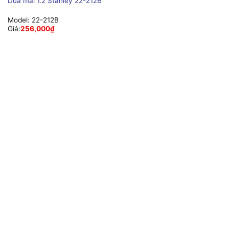
Dũa mài 1.2 Stanley 22-212B
Model:
22-212B
Giá:
256,000
₫