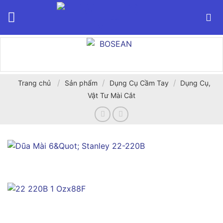
Bỏ
qua
nội
dung
/
/
/
Trang chủ
Sản phẩm
Dụng Cụ Cầm Tay
Dụng Cụ,
Vật Tư Mài Cắt