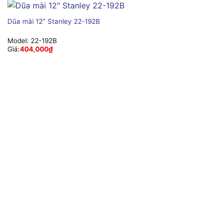
Dũa mài 12″ Stanley 22-192B
Model:
22-192B
Giá:
404,000
₫