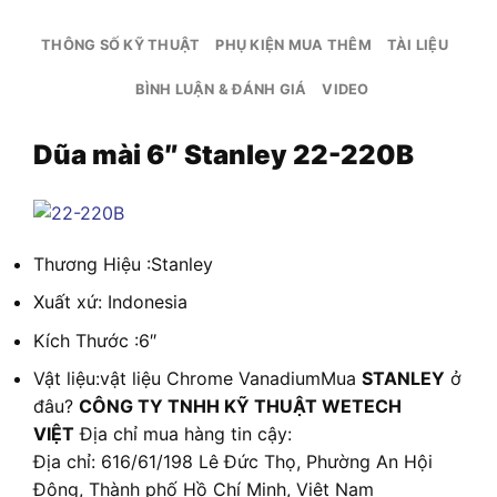
THÔNG SỐ KỸ THUẬT
PHỤ KIỆN MUA THÊM
TÀI LIỆU
BÌNH LUẬN & ĐÁNH GIÁ
VIDEO
Dũa mài 6″ Stanley 22-220B
Thương Hiệu :Stanley
Xuất xứ: Indonesia
Kích Thước :6″
Vật liệu:vật liệu Chrome VanadiumMua
STANLEY
ở
đâu?
CÔNG TY TNHH KỸ THUẬT WETECH
VIỆT
Địa chỉ mua hàng tin cậy:
Địa chỉ: 616/61/198 Lê Đức Thọ, Phường An Hội
Đông, Thành phố Hồ Chí Minh, Việt Nam