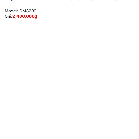
Model:
CM3289
Giá:
2,400,000
₫