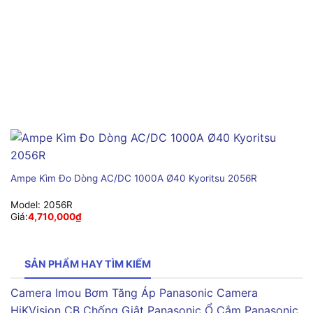
Ampe Kìm Đo Dòng AC/DC 1000A Ø40 Kyoritsu 2056R
Model:
2056R
Giá:
4,710,000
₫
SẢN PHẨM HAY TÌM KIẾM
Camera Imou
Bơm Tăng Áp Panasonic
Camera
HiKVision
CB Chống Giật Panasonic
Ổ Cắm Panasonic