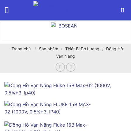
Bỏ
qua
nội
dung
/
/
/
Trang chủ
Sản phẩm
Thiết Bị Đo Lường
Đồng Hồ
Vạn Năng