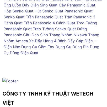
Ống Luồn Dây Điện Sino
Quạt Cây Panasonic
Quạt
Hộp Senko
Quạt Hút Senko
Quạt Panasonic
Quạt
Senko
Quạt Trần Panasonic
Quạt Trần Panasonic 3
Cánh
Quạt Trần Panasonic 4 Cánh
Quạt Treo Tường
Panasonic
Quạt Treo Tường Senko
Quạt Đứng
Panasonic
Cầu Dao Sino
Thang Nhôm Nikawa
Thang
Nhôm Ameca
Xe Đẩy Hàng 4 Bánh
Dây Cáp Điện –
Điện Nhẹ
Dụng Cụ Cầm Tay
Dụng Cụ Dùng Pin
Dụng
Cụ Dùng Điện
Quạt
CÔNG TY TNHH KỸ THUẬT WETECH
VIỆT