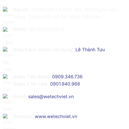
Địa chỉ:
616/61/198 Lê Đức Thọ, Phường An Hội
Đông, Thành phố Hồ Chí Minh, Việt Nam
GPKD:
Số 0319086629
Chịu trách nhiệm nội dung:
Lê Thành Tựu
Sales 1 Mr Quân:
0909.346.736
Sales 2 Mr Lâm:
0901.940.968
Email:
sales@wetechviet.vn
Website:
www.wetechviet.vn