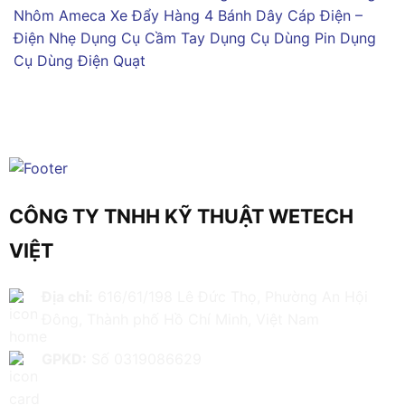
Nhôm Ameca
Xe Đẩy Hàng 4 Bánh
Dây Cáp Điện –
Điện Nhẹ
Dụng Cụ Cầm Tay
Dụng Cụ Dùng Pin
Dụng
Cụ Dùng Điện
Quạt
CÔNG TY TNHH KỸ THUẬT WETECH
VIỆT
Địa chỉ:
616/61/198 Lê Đức Thọ, Phường An Hội
Đông, Thành phố Hồ Chí Minh, Việt Nam
GPKD:
Số 0319086629