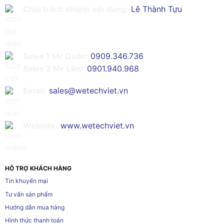
Chịu trách nhiệm nội dung:
Lê Thành Tựu
Sales 1 Mr Quân:
0909.346.736
Sales 2 Mr Lâm:
0901.940.968
Email:
sales@wetechviet.vn
Website:
www.wetechviet.vn
HỖ TRỢ KHÁCH HÀNG
Tin khuyến mại
Tư vấn sản phẩm
Hướng dẫn mua hàng
Hình thức thanh toán