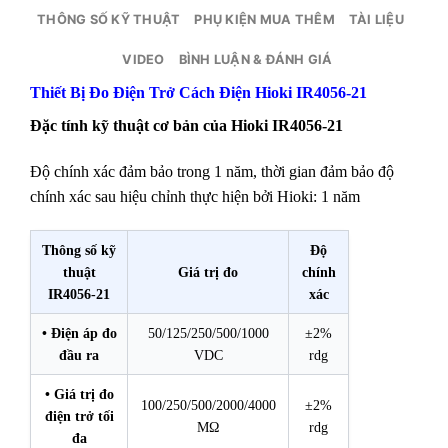
THÔNG SỐ KỸ THUẬT
PHỤ KIỆN MUA THÊM
TÀI LIỆU
VIDEO
BÌNH LUẬN & ĐÁNH GIÁ
Thiết Bị Đo Điện Trở Cách Điện Hioki IR4056-21
Đặc tính kỹ thuật cơ bản của Hioki IR4056-21
Độ chính xác đảm bảo trong 1 năm, thời gian đảm bảo độ
chính xác sau hiệu chỉnh thực hiện bởi Hioki: 1 năm
Thông số kỹ
Độ
thuật
Giá trị đo
chính
IR4056-21
xác
• Điện áp đo
50/125/250/500/1000
±2%
đầu ra
VDC
rdg
• Giá trị đo
100/250/500/2000/4000
±2%
điện trở tối
MΩ
rdg
đa