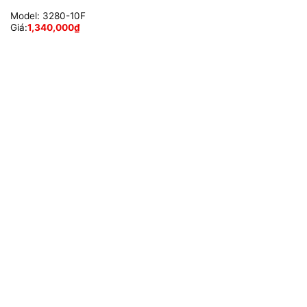
Model:
3280-10F
Giá:
1,340,000
₫