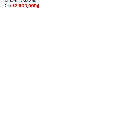
Model:
CM3286
Giá:
12,500,000
₫