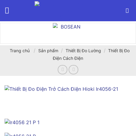
Bỏ
qua
nội
dung
/
/
/
Trang chủ
Sản phẩm
Thiết Bị Đo Lường
Thiết Bị Đo
Điện Cách Điện