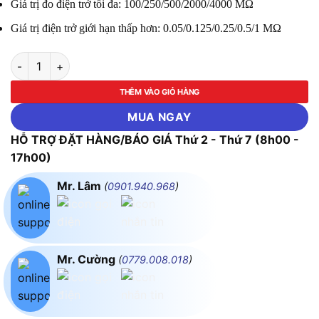
Giá trị đo điện trở tối đa: 100/250/500/2000/4000 MΩ
Giá trị điện trở giới hạn thấp hơn: 0.05/0.125/0.25/0.5/1 MΩ
Thiết Bị Đo Điện Trở Cách Điện Hioki IR4056-21 số lượng
THÊM VÀO GIỎ HÀNG
MUA NGAY
HỖ TRỢ ĐẶT HÀNG/BÁO GIÁ Thứ 2 - Thứ 7 (8h00 -
17h00)
Mr. Lâm
(
0901.940.968
)
Mr. Cường
(
0779.008.018
)