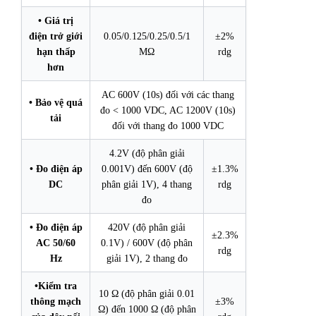
• Giá trị
điện trở giới
0.05/0.125/0.25/0.5/1
±2%
hạn thấp
MΩ
rdg
hơn
AC 600V (10s) đối với các thang
• Bảo vệ quá
đo < 1000 VDC, AC 1200V (10s)
tải
đối với thang đo 1000 VDC
4.2V (độ phân giải
• Đo điện áp
0.001V) đến 600V (độ
±1.3%
DC
phân
giải 1V), 4 thang
rdg
đo
• Đo điện áp
420V (độ phân giải
±2.3%
AC 50/60
0.1V) / 600V (độ phân
rdg
Hz
giải 1V), 2 thang đo
•Kiểm tra
10 Ω (độ phân giải 0.01
thông mạch
±3%
Ω) đến 1000 Ω (độ phân