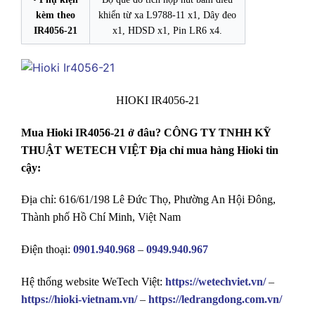
kèm theo
khiển từ xa L9788-11 x1, Dây đeo
IR4056-21
x1, HDSD
x1, Pin LR6 x4.
HIOKI IR4056-21
Mua Hioki IR4056-21 ở đâu? CÔNG TY TNHH KỸ
THUẬT WETECH VIỆT Địa chỉ mua hàng Hioki tin
cậy:
Địa chỉ: 616/61/198 Lê Đức Thọ, Phường An Hội Đông,
Thành phố Hồ Chí Minh, Việt Nam
Điện thoại:
0901.940.968
–
0949.940.967
Hệ thống website WeTech Việt:
https://wetechviet.vn/
–
https://hioki-vietnam.vn/
–
https://ledrangdong.com.vn/