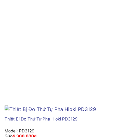
Thiết Bị Đo Thứ Tự Pha Hioki PD3129
Model:
PD3129
Giá:
4,300,000
₫