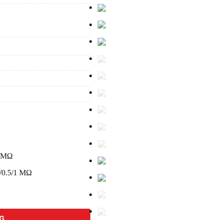
0 MΩ
25/0.5/1 MΩ
IR4053-10 số lượng
NG