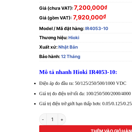
7,200,000
₫
Giá (chưa VAT):
₫
7,920,000
Giá (gồm VAT):
Model / Mã đặt hàng:
IR4053-10
Thương hiệu:
Hioki
Xuất xứ:
Nhật Bản
Bảo hành:
12 Tháng
Mô tả nhanh Hioki IR4053-10:
Điện áp đo đầu ra: 50/125/250/500/1000 VDC
Giá trị đo điện trở tối đa: 100/250/500/2000/400
Giá trị điện trở giới hạn thấp hơn: 0.05/0.125/0.
Thiết Bị Đo Điện Trở Cách Điện Solar Hioki 
THÊM VÀO GIỎ HÀ