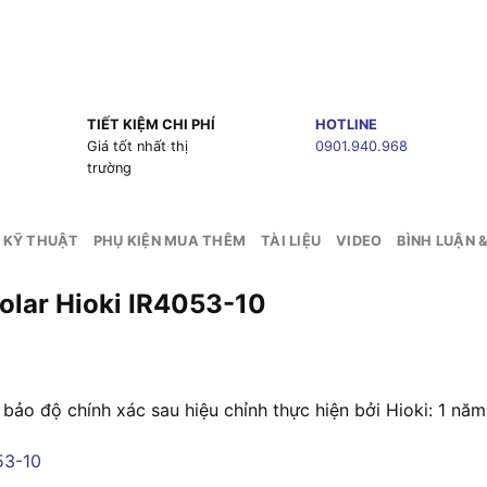
TIẾT KIỆM CHI PHÍ
HOTLINE
g
Giá tốt nhất thị
0901.940.968
trường
 KỸ THUẬT
PHỤ KIỆN MUA THÊM
TÀI LIỆU
VIDEO
BÌNH LUẬN 
 Solar Hioki IR4053-10
bảo độ chính xác sau hiệu chỉnh thực hiện bởi Hioki: 1 năm