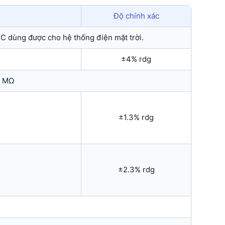
Độ chính xác
 dùng được cho hệ thống điện mặt trời.
±4% rdg
1 MΩ
±1.3% rdg
±2.3% rdg
N