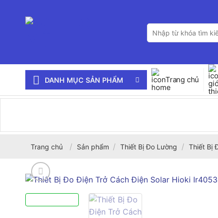
Bỏ
qua
Tìm
nội
kiếm:
dung
Trang chủ
DANH MỤC SẢN PHẨM
/
/
/
Trang chủ
Sản phẩm
Thiết Bị Đo Lường
Thiết Bị