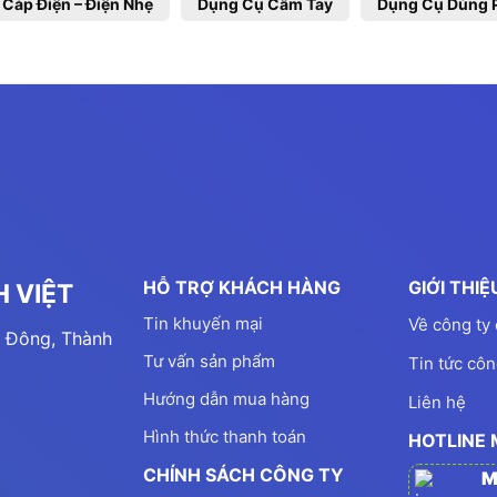
 Cáp Điện – Điện Nhẹ
Dụng Cụ Cầm Tay
Dụng Cụ Dùng 
HỖ TRỢ KHÁCH HÀNG
GIỚI THI
 VIỆT
Tin khuyến mại
Về công ty 
 Đông, Thành
Tư vấn sản phẩm
Tin tức côn
Hướng dẫn mua hàng
Liên hệ
Hình thức thanh toán
HOTLINE
CHÍNH SÁCH CÔNG TY
M