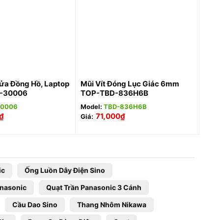
+
Sửa Đồng Hồ, Laptop
Mũi Vít Đóng Lục Giác 6mm
D-30006
TOP-TBD-836H6B
30006
Model:
TBD-836H6B
₫
71,000
₫
Giá:
ic
Ống Luồn Dây Điện Sino
anasonic
Quạt Trần Panasonic 3 Cánh
Cầu Dao Sino
Thang Nhôm Nikawa