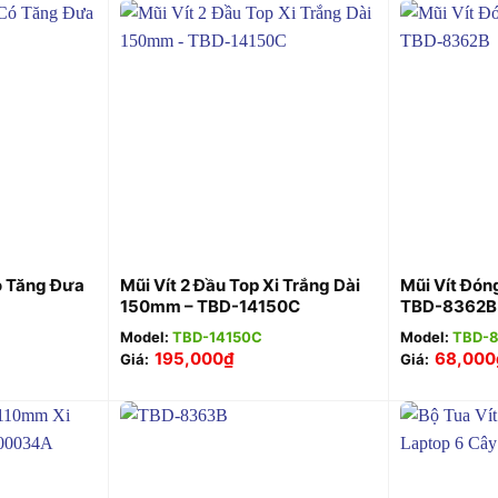
+
+
ó Tăng Đưa
Mũi Vít 2 Đầu Top Xi Trắng Dài
Mũi Vít Đón
150mm – TBD-14150C
TBD-8362B
Model:
TBD-14150C
Model:
TBD-
195,000
₫
68,000
Giá:
Giá: