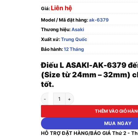
Liên hệ
Giá:
Model / Mã đặt hàng:
ak-6379
Thương hiệu:
Asaki
Xuất xứ:
Trung Quốc
Bảo hành:
12 Tháng
Điếu L ASAKI-AK-6379 đ
(Size từ 24mm – 32mm) ch
tốt.
Điếu L ASAKI-AK-6379 đến AK-6382 (Size t
THÊM VÀO GIỎ HÀ
MUA NGAY
HỖ TRỢ ĐẶT HÀNG/BÁO GIÁ Thứ 2 - Thứ