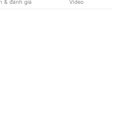
n & đánh giá
Video