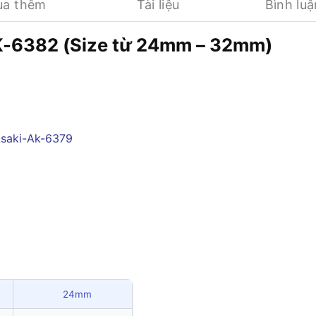
ua thêm
Tài liệu
Bình luậ
K-6382 (Size từ 24mm – 32mm)
24mm