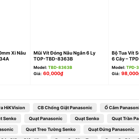
+
+
10mm Xi Nâu
Mũi Vít Đóng Nâu Ngắn 6 Ly
Bộ Tua Vít 
034A
TOP-TBD-8363B
6 Cây – TP
Model:
TBD-8363B
Model:
TPD-
60,000
₫
98,000
Giá:
Giá:
a HiKVision
CB Chống Giật Panasonic
Ổ Cắm Panason
t Senko
Quạt Panasonic
Quạt Senko
Quạt Trần P
asonic
Quạt Treo Tường Senko
Quạt Đứng Panasonic