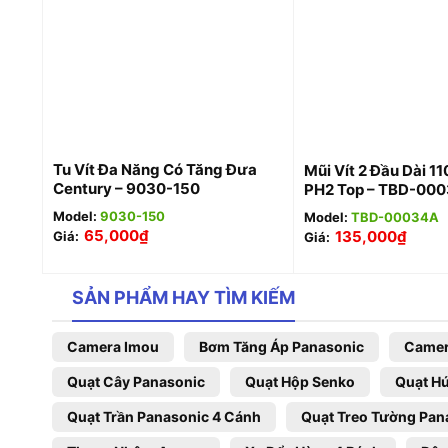
+
+
Tu Vít Đa Năng Có Tăng Đưa
Mũi Vít 2 Đầu Dài 1
Century – 9030-150
PH2 Top – TBD-00
Model:
9030-150
Model:
TBD-00034A
65,000
₫
135,000
₫
Giá:
Giá:
SẢN PHẨM HAY TÌM KIẾM
Camera Imou
Bơm Tăng Áp Panasonic
Camer
Quạt Cây Panasonic
Quạt Hộp Senko
Quạt Hú
Quạt Trần Panasonic 4 Cánh
Quạt Treo Tường Pan