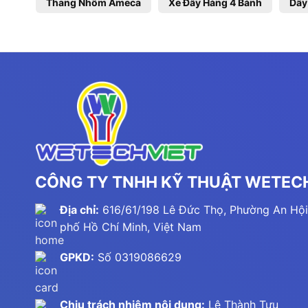
Thang Nhôm Ameca
Xe Đẩy Hàng 4 Bánh
Dây
CÔNG TY TNHH KỸ THUẬT WETECH
Địa chỉ:
616/61/198 Lê Đức Thọ, Phường An Hội
phố Hồ Chí Minh, Việt Nam
GPKD:
Số 0319086629
Chịu trách nhiệm nội dung:
Lê Thành Tựu