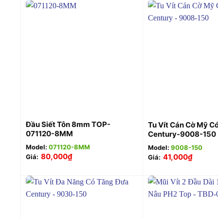
+
+
Đầu Siết Tôn 8mm TOP-
Tu Vít Cán Cờ Mỹ C
071120-8MM
Century-9008-150
Model:
071120-8MM
Model:
9008-150
80,000
₫
41,000
₫
Giá:
Giá: