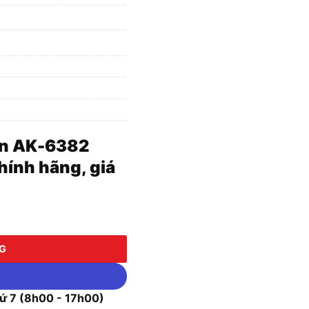
ến AK-6382
ính hãng, giá
ừ 24mm - 32mm) số lượng
NG
 7 (8h00 - 17h00)