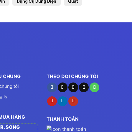
Pin
Dụng Cụ Dùng Điện
Quạt
ỆU CHUNG
THEO DÕI CHÚNG TÔI
chúng tôi
g ty
 MUA HÀNG
THANH TOÁN
R. SONG