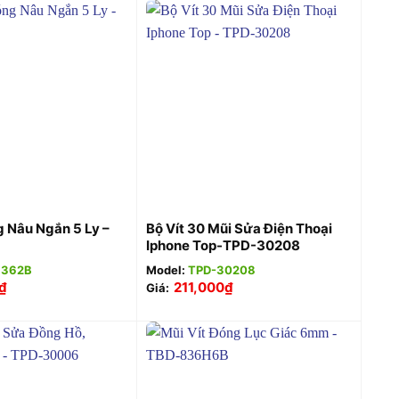
+
g Nâu Ngắn 5 Ly –
Bộ Vít 30 Mũi Sửa Điện Thoại
Iphone Top-TPD-30208
8362B
Model:
TPD-30208
₫
211,000
₫
Giá: