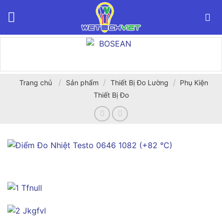
Bỏ
qua
nội
dung
/
/
/
Trang chủ
Sản phẩm
Thiết Bị Đo Lường
Phụ Kiện
Thiết Bị Đo