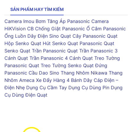
SẢN PHẨM HAY TÌM KIẾM
Camera Imou
Bơm Tăng Áp Panasonic
Camera
HiKVision
CB Chống Giật Panasonic
Ổ Cắm Panasonic
Ống Luồn Dây Điện Sino
Quạt Cây Panasonic
Quạt
Hộp Senko
Quạt Hút Senko
Quạt Panasonic
Quạt
Senko
Quạt Trần Panasonic
Quạt Trần Panasonic 3
Cánh
Quạt Trần Panasonic 4 Cánh
Quạt Treo Tường
Panasonic
Quạt Treo Tường Senko
Quạt Đứng
Panasonic
Cầu Dao Sino
Thang Nhôm Nikawa
Thang
Nhôm Ameca
Xe Đẩy Hàng 4 Bánh
Dây Cáp Điện –
Điện Nhẹ
Dụng Cụ Cầm Tay
Dụng Cụ Dùng Pin
Dụng
Cụ Dùng Điện
Quạt