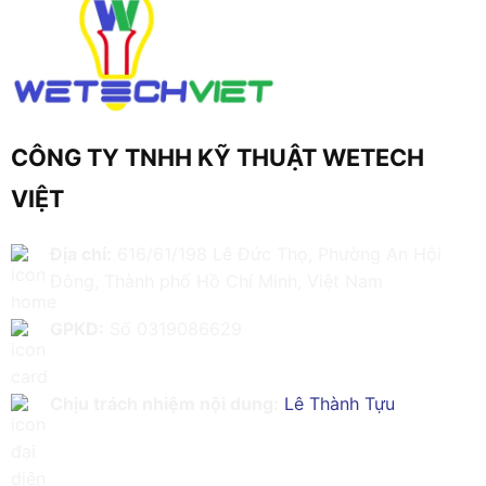
CÔNG TY TNHH KỸ THUẬT WETECH
VIỆT
Địa chỉ:
616/61/198 Lê Đức Thọ, Phường An Hội
Đông, Thành phố Hồ Chí Minh, Việt Nam
GPKD:
Số 0319086629
Chịu trách nhiệm nội dung:
Lê Thành Tựu