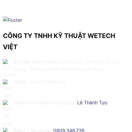
CÔNG TY TNHH KỸ THUẬT WETECH
VIỆT
Địa chỉ:
616/61/198 Lê Đức Thọ, Phường An Hội
Đông, Thành phố Hồ Chí Minh, Việt Nam
GPKD:
Số 0319086629
Chịu trách nhiệm nội dung:
Lê Thành Tựu
Sales 1 Mr Quân:
0909.346.736