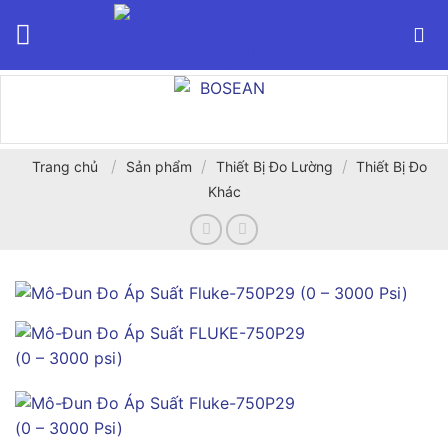
Bỏ
qua
nội
dung
/
/
/
Trang chủ
Sản phẩm
Thiết Bị Đo Lường
Thiết Bị Đo
Khác