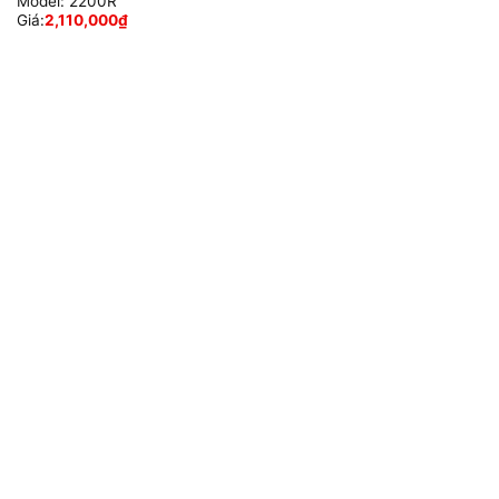
Model:
2200R
Giá:
2,110,000
₫