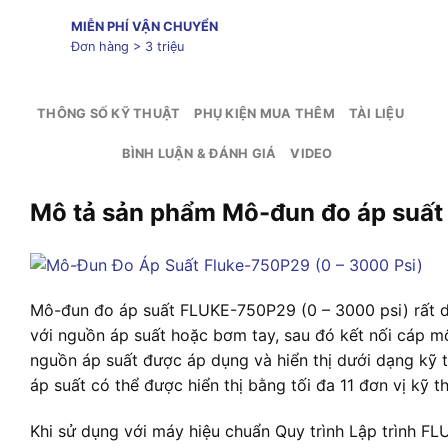
MIỄN PHÍ VẬN CHUYỂN
Đơn hàng > 3 triệu
THÔNG SỐ KỸ THUẬT
PHỤ KIỆN MUA THÊM
TÀI LIỆU
BÌNH LUẬN & ĐÁNH GIÁ
VIDEO
Mô tả sản phẩm Mô-đun đo áp suất
Mô-đun đo áp suất FLUKE-750P29 (0 – 3000 psi) rất d
với nguồn áp suất hoặc bơm tay, sau đó kết nối cáp m
nguồn áp suất được áp dụng và hiển thị dưới dạng kỹ t
áp suất có thể được hiển thị bằng tối đa 11 đơn vị kỹ t
Khi sử dụng với máy hiệu chuẩn Quy trình Lập trình FL