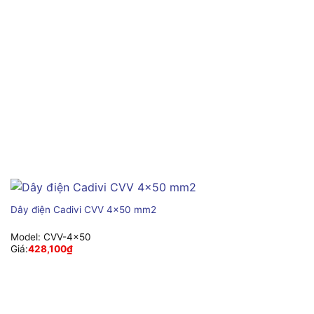
Dây điện Cadivi CVV 4×50 mm2
Model:
CVV-4×50
Giá:
428,100
₫