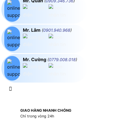
Mr. Quân
(
0909.346.736
)
Mr. Lâm
(
0901.940.968
)
Mr. Cường
(
0779.008.018
)
GIAO HÀNG NHANH CHÓNG
Chỉ trong vòng 24h