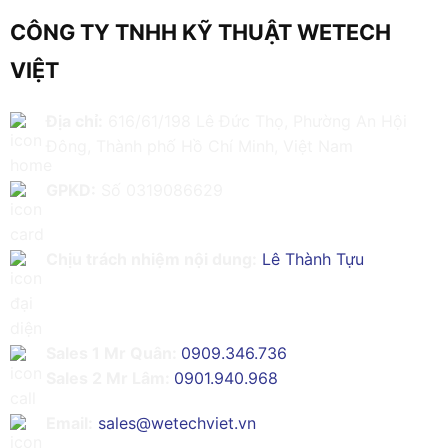
CÔNG TY TNHH KỸ THUẬT WETECH
VIỆT
Địa chỉ:
616/61/198 Lê Đức Thọ, Phường An Hội
Đông, Thành phố Hồ Chí Minh, Việt Nam
GPKD:
Số 0319086629
Chịu trách nhiệm nội dung:
Lê Thành Tựu
Sales 1 Mr Quân:
0909.346.736
Sales 2 Mr Lâm:
0901.940.968
Email:
sales@wetechviet.vn