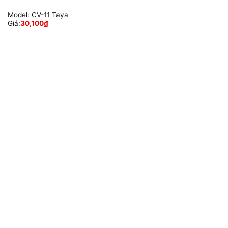
Model:
CV-11 Taya
Giá:
30,100
₫