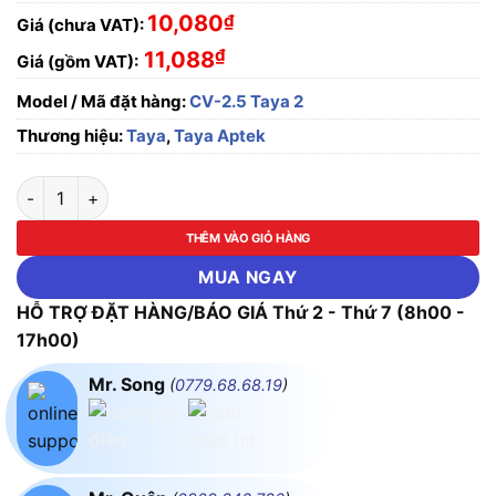
10,080
₫
Giá (chưa VAT):
₫
11,088
Giá (gồm VAT):
Model / Mã đặt hàng:
CV-2.5 Taya 2
Thương hiệu:
Taya
,
Taya Aptek
Dây điện đơn Cu/XLPE/PVC CV-2.5mm² Taya - 0.6/1KV số lượ
THÊM VÀO GIỎ HÀNG
MUA NGAY
HỖ TRỢ ĐẶT HÀNG/BÁO GIÁ Thứ 2 - Thứ 7 (8h00 -
17h00)
Mr. Song
(
0779.68.68.19
)