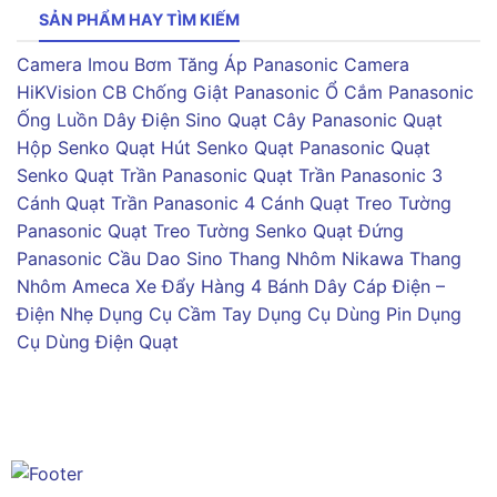
SẢN PHẨM HAY TÌM KIẾM
Camera Imou
Bơm Tăng Áp Panasonic
Camera
HiKVision
CB Chống Giật Panasonic
Ổ Cắm Panasonic
Ống Luồn Dây Điện Sino
Quạt Cây Panasonic
Quạt
Hộp Senko
Quạt Hút Senko
Quạt Panasonic
Quạt
Senko
Quạt Trần Panasonic
Quạt Trần Panasonic 3
Cánh
Quạt Trần Panasonic 4 Cánh
Quạt Treo Tường
Panasonic
Quạt Treo Tường Senko
Quạt Đứng
Panasonic
Cầu Dao Sino
Thang Nhôm Nikawa
Thang
Nhôm Ameca
Xe Đẩy Hàng 4 Bánh
Dây Cáp Điện –
Điện Nhẹ
Dụng Cụ Cầm Tay
Dụng Cụ Dùng Pin
Dụng
Cụ Dùng Điện
Quạt