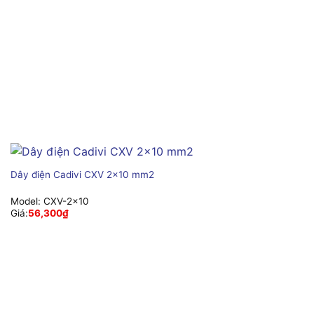
Dây điện Cadivi CXV 2×10 mm2
Model:
CXV-2×10
Giá:
56,300
₫