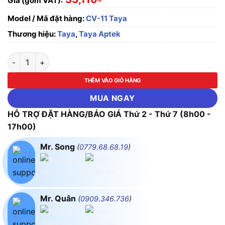
Giá (gồm VAT):
Model / Mã đặt hàng:
CV-11 Taya
Thương hiệu:
Taya
,
Taya Aptek
Dây cáp điện Taya 11mm2 số lượng
THÊM VÀO GIỎ HÀNG
MUA NGAY
HỖ TRỢ ĐẶT HÀNG/BÁO GIÁ Thứ 2 - Thứ 7 (8h00 -
17h00)
Mr. Song
(
0779.68.68.19
)
Mr. Quân
(
0909.346.736
)