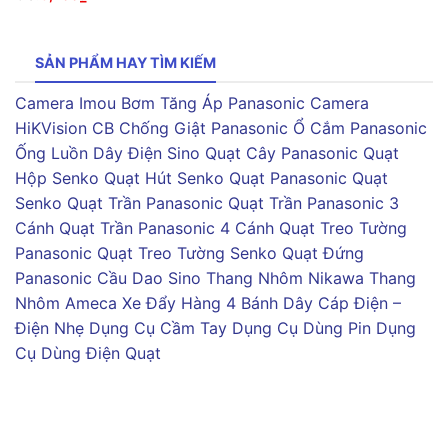
SẢN PHẨM HAY TÌM KIẾM
Camera Imou
Bơm Tăng Áp Panasonic
Camera
HiKVision
CB Chống Giật Panasonic
Ổ Cắm Panasonic
Ống Luồn Dây Điện Sino
Quạt Cây Panasonic
Quạt
Hộp Senko
Quạt Hút Senko
Quạt Panasonic
Quạt
Senko
Quạt Trần Panasonic
Quạt Trần Panasonic 3
Cánh
Quạt Trần Panasonic 4 Cánh
Quạt Treo Tường
Panasonic
Quạt Treo Tường Senko
Quạt Đứng
Panasonic
Cầu Dao Sino
Thang Nhôm Nikawa
Thang
Nhôm Ameca
Xe Đẩy Hàng 4 Bánh
Dây Cáp Điện –
Điện Nhẹ
Dụng Cụ Cầm Tay
Dụng Cụ Dùng Pin
Dụng
Cụ Dùng Điện
Quạt