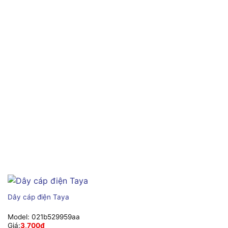
Dây cáp điện Taya
Model:
021b529959aa
Giá:
3,700
₫