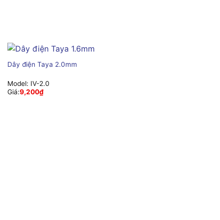
Dây điện Taya 2.0mm
Model:
IV-2.0
Giá:
9,200
₫