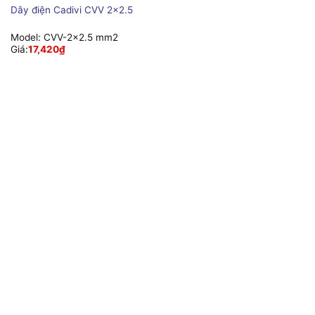
Dây điện Cadivi CVV 2×2.5
Model:
CVV-2×2.5 mm2
Giá:
17,420
₫