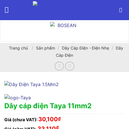
Bỏ
qua
nội
dung
/
/
/
Trang chủ
Sản phẩm
Dây Cáp Điện - Điện Nhẹ
Dây
Cáp Điện
Dây cáp điện Taya 11mm2
30,100
₫
Giá (chưa VAT):
₫
33,110