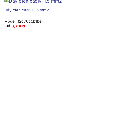
Dây điện cadivi 1.5 mm2
Model:
f2c70c5b1be1
Giá:
3,700
₫