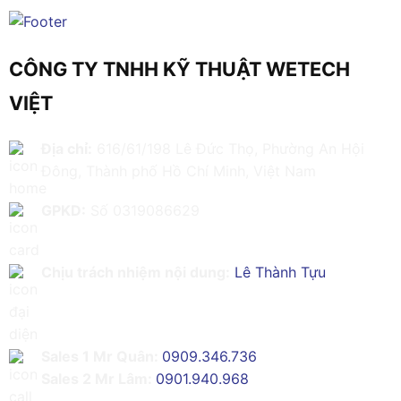
CÔNG TY TNHH KỸ THUẬT WETECH
VIỆT
Địa chỉ:
616/61/198 Lê Đức Thọ, Phường An Hội
Đông, Thành phố Hồ Chí Minh, Việt Nam
GPKD:
Số 0319086629
Chịu trách nhiệm nội dung:
Lê Thành Tựu
Sales 1 Mr Quân:
0909.346.736
Sales 2 Mr Lâm:
0901.940.968