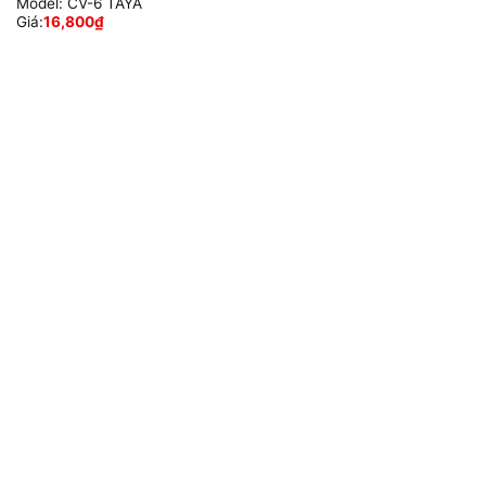
Model:
CV-6 TAYA
Giá:
16,800
₫