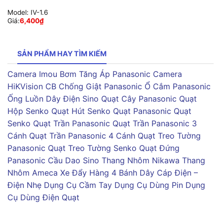
Model:
IV-1.6
Giá:
6,400
₫
SẢN PHẨM HAY TÌM KIẾM
Camera Imou
Bơm Tăng Áp Panasonic
Camera
HiKVision
CB Chống Giật Panasonic
Ổ Cắm Panasonic
Ống Luồn Dây Điện Sino
Quạt Cây Panasonic
Quạt
Hộp Senko
Quạt Hút Senko
Quạt Panasonic
Quạt
Senko
Quạt Trần Panasonic
Quạt Trần Panasonic 3
Cánh
Quạt Trần Panasonic 4 Cánh
Quạt Treo Tường
Panasonic
Quạt Treo Tường Senko
Quạt Đứng
Panasonic
Cầu Dao Sino
Thang Nhôm Nikawa
Thang
Nhôm Ameca
Xe Đẩy Hàng 4 Bánh
Dây Cáp Điện –
Điện Nhẹ
Dụng Cụ Cầm Tay
Dụng Cụ Dùng Pin
Dụng
Cụ Dùng Điện
Quạt