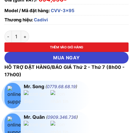
Model / Mã đặt hàng:
CVV-3x95
Thương hiệu:
Cadivi
Dây điện Cadivi CVV 3x95mm2 số lượng
THÊM VÀO GIỎ HÀNG
MUA NGAY
HỖ TRỢ ĐẶT HÀNG/BÁO GIÁ Thứ 2 - Thứ 7 (8h00 -
17h00)
Mr. Song
(
0779.68.68.19
)
Mr. Quân
(
0909.346.736
)