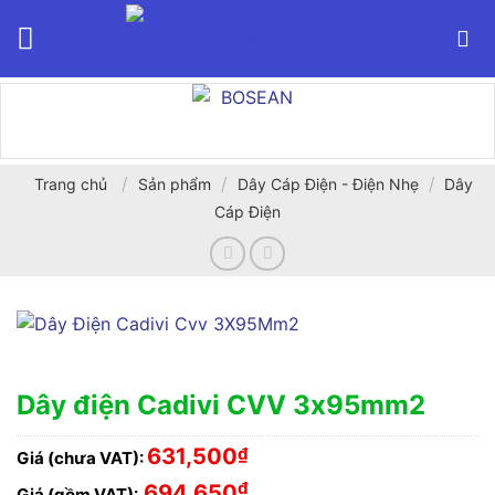
Bỏ
qua
nội
dung
/
/
/
Trang chủ
Sản phẩm
Dây Cáp Điện - Điện Nhẹ
Dây
Cáp Điện
Dây điện Cadivi CVV 3x95mm2
631,500
₫
Giá (chưa VAT):
₫
694,650
Giá (gồm VAT):