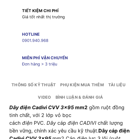
TIẾT KIỆM CHI PHÍ
Giá tốt nhất thị trường
HOTLINE
0901.940.968
MIỄN PHÍ VẬN CHUYỂN
Đơn hàng > 3 triệu
THÔNG SỐ KỸ THUẬT
PHỤ KIỆN MUA THÊM
TÀI LIỆU
VIDEO
BÌNH LUẬN & ĐÁNH GIÁ
Dây điện Cadivi CVV 3×95
mm2
gồm ruột đồng
tinh chất, với 2 lớp vỏ bọc
cách
điện
PVC.
Dây
cáp
điện CADIVI
chất lượng
bền vững, chính xác yêu cầu kỹ thuật.
Dây cáp điện
Cadivi
CVV 3×95
mm2 Cáp điện lực 3 lõi (ruột