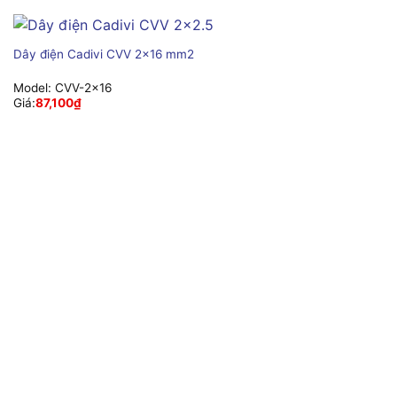
Dây điện Cadivi CVV 2×16 mm2
Model:
CVV-2×16
Giá:
87,100
₫