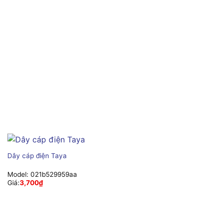
Dây cáp điện Taya
Model:
021b529959aa
Giá:
3,700
₫