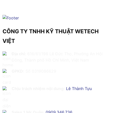
CÔNG TY TNHH KỸ THUẬT WETECH
VIỆT
Địa chỉ:
616/61/198 Lê Đức Thọ, Phường An Hội
Đông, Thành phố Hồ Chí Minh, Việt Nam
GPKD:
Số 0319086629
Chịu trách nhiệm nội dung:
Lê Thành Tựu
Sales 1 Mr Quân:
0909.346.736