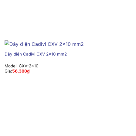
Dây điện Cadivi CXV 2×10 mm2
Model:
CXV-2×10
Giá:
56,300
₫