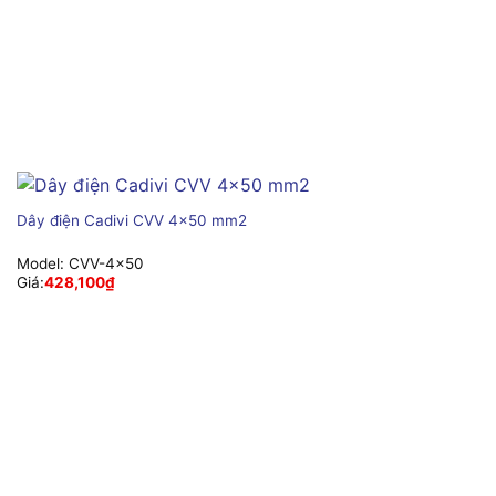
Dây điện Cadivi CVV 4×50 mm2
Model:
CVV-4×50
Giá:
428,100
₫