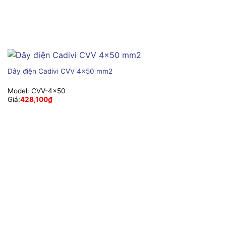
Dây điện Cadivi CVV 4×50 mm2
Model:
CVV-4×50
Giá:
428,100
₫