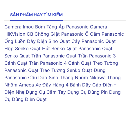
SẢN PHẨM HAY TÌM KIẾM
Camera Imou
Bơm Tăng Áp Panasonic
Camera
HiKVision
CB Chống Giật Panasonic
Ổ Cắm Panasonic
Ống Luồn Dây Điện Sino
Quạt Cây Panasonic
Quạt
Hộp Senko
Quạt Hút Senko
Quạt Panasonic
Quạt
Senko
Quạt Trần Panasonic
Quạt Trần Panasonic 3
Cánh
Quạt Trần Panasonic 4 Cánh
Quạt Treo Tường
Panasonic
Quạt Treo Tường Senko
Quạt Đứng
Panasonic
Cầu Dao Sino
Thang Nhôm Nikawa
Thang
Nhôm Ameca
Xe Đẩy Hàng 4 Bánh
Dây Cáp Điện –
Điện Nhẹ
Dụng Cụ Cầm Tay
Dụng Cụ Dùng Pin
Dụng
Cụ Dùng Điện
Quạt