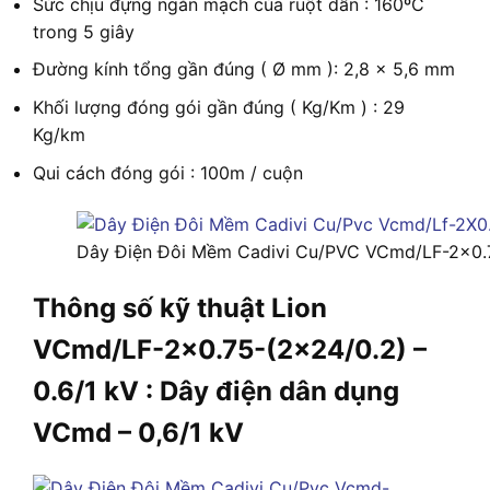
Sức chịu đựng ngắn mạch của ruột dẫn : 160ºC
trong 5 giây
Đường kính tổng gần đúng ( Ø mm ): 2,8 x 5,6 mm
Khối lượng đóng gói gần đúng ( Kg/Km ) : 29
Kg/km
Qui cách đóng gói : 100m / cuộn
Dây Điện Đôi Mềm Cadivi Cu/PVC VCmd/LF-2×0.7
Thông số kỹ thuật Lion
VCmd/LF-2×0.75-(2×24/0.2) –
0.6/1 kV : Dây điện dân dụng
VCmd – 0,6/1 kV