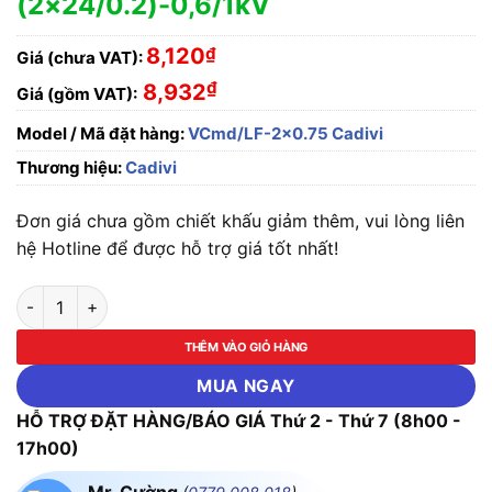
(2×24/0.2)-0,6/1kV
8,120
₫
Giá (chưa VAT):
₫
8,932
Giá (gồm VAT):
Model / Mã đặt hàng:
VCmd/LF-2x0.75 Cadivi
Thương hiệu:
Cadivi
Đơn giá chưa gồm chiết khấu giảm thêm, vui lòng liên
hệ Hotline để được hỗ trợ giá tốt nhất!
Dây Điện Đôi Mềm Cadivi Cu/PVC VCmd/LF-2x0.75-(2x24/0.2
THÊM VÀO GIỎ HÀNG
MUA NGAY
HỖ TRỢ ĐẶT HÀNG/BÁO GIÁ Thứ 2 - Thứ 7 (8h00 -
17h00)
Mr. Cường