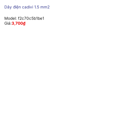
Dây điện cadivi 1.5 mm2
Model:
f2c70c5b1be1
Giá:
3,700
₫