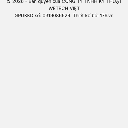
© 2026 - Bản quyền của CÔNG TY TNHH KỸ THUẬT
WETECH VIỆT
GPĐKKD số: 0319086629. Thiết kế bởi 176.vn