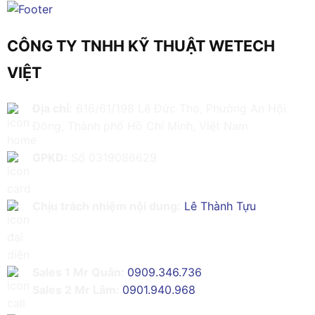
CÔNG TY TNHH KỸ THUẬT WETECH
VIỆT
Địa chỉ:
616/61/198 Lê Đức Thọ, Phường An Hội
Đông, Thành phố Hồ Chí Minh, Việt Nam
GPKD:
Số 0319086629
Chịu trách nhiệm nội dung:
Lê Thành Tựu
Sales 1 Mr Quân:
0909.346.736
Sales 2 Mr Lâm:
0901.940.968