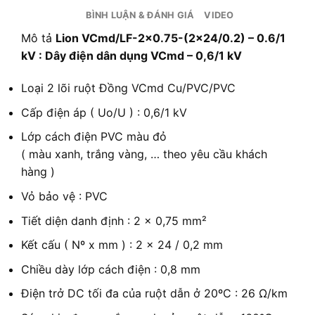
BÌNH LUẬN & ĐÁNH GIÁ
VIDEO
Mô tả
Lion VCmd/LF-2×0.75-(2×24/0.2) – 0.6/1
kV : Dây điện dân dụng VCmd – 0,6/1 kV
Loại 2 lõi ruột Đồng VCmd Cu/PVC/PVC
Cấp điện áp ( Uo/U ) : 0,6/1 kV
Lớp cách điện PVC màu đỏ
( màu xanh, trắng vàng, … theo yêu cầu khách
hàng )
Vỏ bảo vệ : PVC
Tiết diện danh định : 2 x 0,75 mm²
Kết cấu ( Nº x mm ) : 2 x 24 / 0,2 mm
Chiều dày lớp cách điện : 0,8 mm
Điện trở DC tối đa của ruột dẫn ở 20ºC : 26 Ω/km