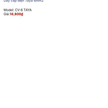
Dây cáp điện Taya 6mm2
Model:
CV-6 TAYA
Giá:
16,800
₫