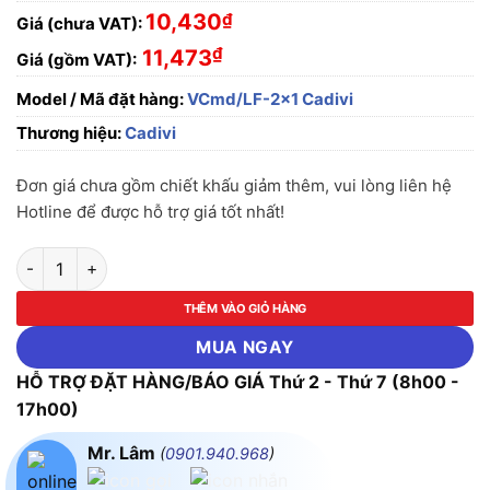
10,430
₫
Giá (chưa VAT):
₫
11,473
Giá (gồm VAT):
Model / Mã đặt hàng:
VCmd/LF-2x1 Cadivi
Thương hiệu:
Cadivi
Đơn giá chưa gồm chiết khấu giảm thêm, vui lòng liên hệ
Hotline để được hỗ trợ giá tốt nhất!
Dây Điện Đôi Mềm Cadivi Cu/PVC VCmd/LF-2x1-(2x32/0.2)-0
THÊM VÀO GIỎ HÀNG
MUA NGAY
HỖ TRỢ ĐẶT HÀNG/BÁO GIÁ Thứ 2 - Thứ 7 (8h00 -
17h00)
Mr. Lâm
(
0901.940.968
)