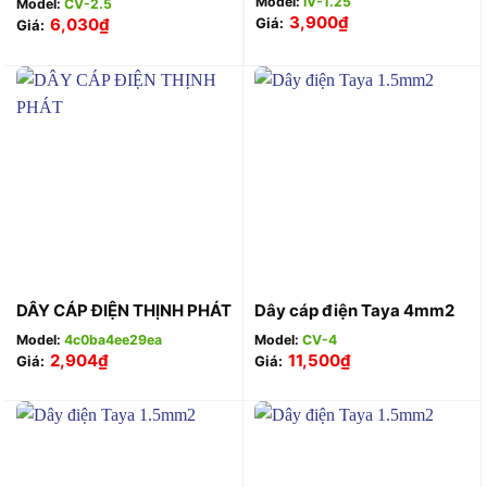
Model:
IV-1.25
Model:
CV-2.5
3,900
₫
6,030
₫
Giá:
Giá:
DÂY CÁP ĐIỆN THỊNH PHÁT
Dây cáp điện Taya 4mm2
Model:
4c0ba4ee29ea
Model:
CV-4
2,904
₫
11,500
₫
Giá:
Giá: