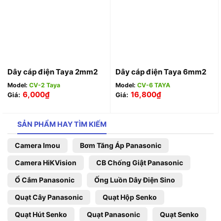
Dây cáp điện Taya 2mm2
Dây cáp điện Taya 6mm2
Model:
CV-2 Taya
Model:
CV-6 TAYA
6,000
₫
16,800
₫
Giá:
Giá:
SẢN PHẨM HAY TÌM KIẾM
Camera Imou
Bơm Tăng Áp Panasonic
Camera HiKVision
CB Chống Giật Panasonic
Ổ Cắm Panasonic
Ống Luồn Dây Điện Sino
Quạt Cây Panasonic
Quạt Hộp Senko
Quạt Hút Senko
Quạt Panasonic
Quạt Senko