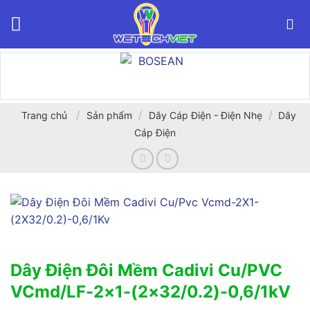
Bỏ
qua
nội
dung
/
/
/
Trang chủ
Sản phẩm
Dây Cáp Điện - Điện Nhẹ
Dây
Cáp Điện
Dây Điện Đôi Mềm Cadivi Cu/PVC
VCmd/LF-2×1-(2×32/0.2)-0,6/1kV