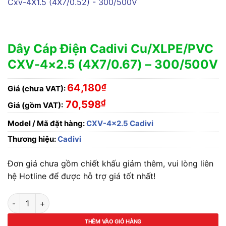
Dây Cáp Điện Cadivi Cu/XLPE/PVC
CXV-4×2.5 (4X7/0.67) – 300/500V
64,180
₫
Giá (chưa VAT):
₫
70,598
Giá (gồm VAT):
Model / Mã đặt hàng:
CXV-4x2.5 Cadivi
Thương hiệu:
Cadivi
Đơn giá chưa gồm chiết khấu giảm thêm, vui lòng liên
hệ Hotline để được hỗ trợ giá tốt nhất!
Dây Cáp Điện Cadivi Cu/XLPE/PVC CXV-4x2.5 (4X7/0.67) - 
THÊM VÀO GIỎ HÀNG