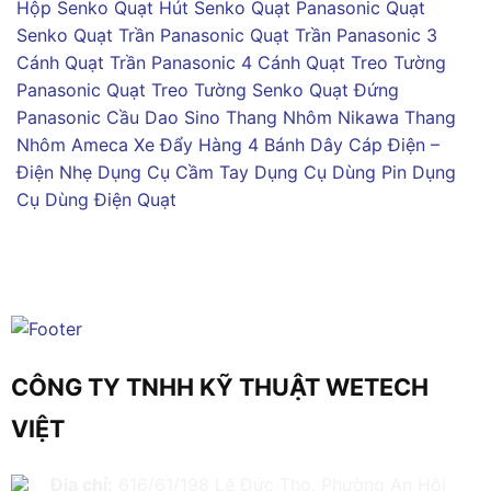
Hộp Senko
Quạt Hút Senko
Quạt Panasonic
Quạt
Senko
Quạt Trần Panasonic
Quạt Trần Panasonic 3
Cánh
Quạt Trần Panasonic 4 Cánh
Quạt Treo Tường
Panasonic
Quạt Treo Tường Senko
Quạt Đứng
Panasonic
Cầu Dao Sino
Thang Nhôm Nikawa
Thang
Nhôm Ameca
Xe Đẩy Hàng 4 Bánh
Dây Cáp Điện –
Điện Nhẹ
Dụng Cụ Cầm Tay
Dụng Cụ Dùng Pin
Dụng
Cụ Dùng Điện
Quạt
CÔNG TY TNHH KỸ THUẬT WETECH
VIỆT
Địa chỉ:
616/61/198 Lê Đức Thọ, Phường An Hội