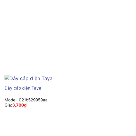
Dây cáp điện Taya
Model:
021b529959aa
Giá:
3,700
₫