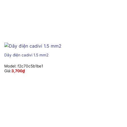
Dây điện cadivi 1.5 mm2
Model:
f2c70c5b1be1
Giá:
3,700
₫