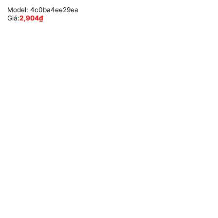
Model:
4c0ba4ee29ea
Giá:
2,904
₫