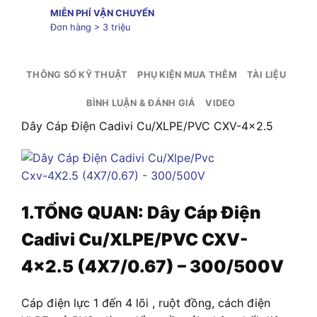
MIỄN PHÍ VẬN CHUYỂN
Đơn hàng > 3 triệu
THÔNG SỐ KỸ THUẬT
PHỤ KIỆN MUA THÊM
TÀI LIỆU
BÌNH LUẬN & ĐÁNH GIÁ
VIDEO
Dây Cáp Điện Cadivi Cu/XLPE/PVC CXV-4×2.5
1.TỔNG QUAN: Dây Cáp Điện
Cadivi Cu/XLPE/PVC CXV-
4×2.5 (4X7/0.67) – 300/500V
Cáp điện lực 1 đến 4 lõi , ruột đồng, cách điện