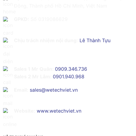
Đông, Thành phố Hồ Chí Minh, Việt Nam
GPKD:
Số 0319086629
Chịu trách nhiệm nội dung:
Lê Thành Tựu
Sales 1 Mr Quân:
0909.346.736
Sales 2 Mr Lâm:
0901.940.968
Email:
sales@wetechviet.vn
Website:
www.wetechviet.vn