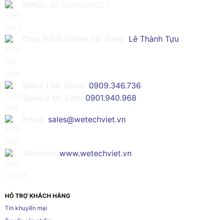
GPKD:
Số 0319086629
Chịu trách nhiệm nội dung:
Lê Thành Tựu
Sales 1 Mr Quân:
0909.346.736
Sales 2 Mr Lâm:
0901.940.968
Email:
sales@wetechviet.vn
Website:
www.wetechviet.vn
HỖ TRỢ KHÁCH HÀNG
Tin khuyến mại