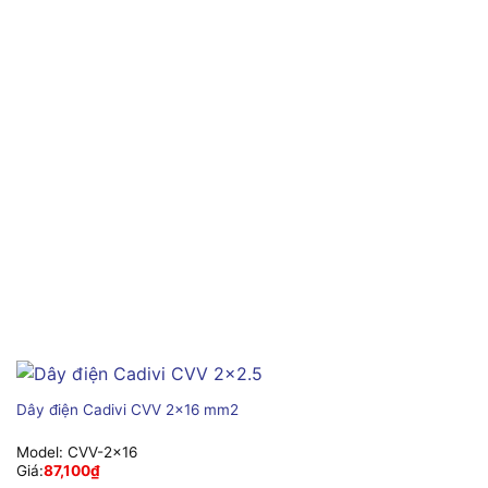
Dây điện Cadivi CVV 2×16 mm2
Model:
CVV-2×16
Giá:
87,100
₫