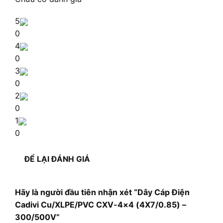
5
0
4
0
3
0
2
0
1
0
ĐỂ LẠI ĐÁNH GIÁ
Hãy là người đầu tiên nhận xét “Dây Cáp Điện
Cadivi Cu/XLPE/PVC CXV-4×4 (4X7/0.85) –
300/500V”