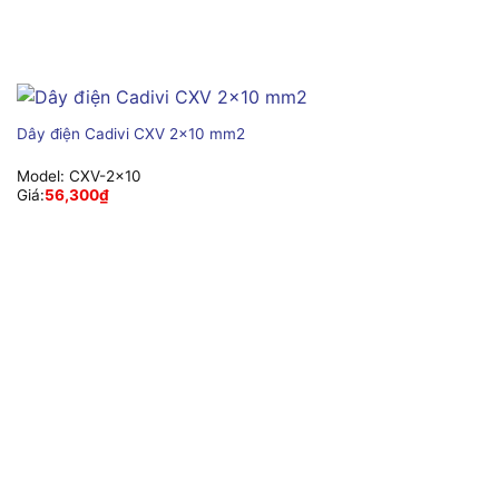
Dây điện Cadivi CXV 2×10 mm2
Model:
CXV-2×10
Giá:
56,300
₫