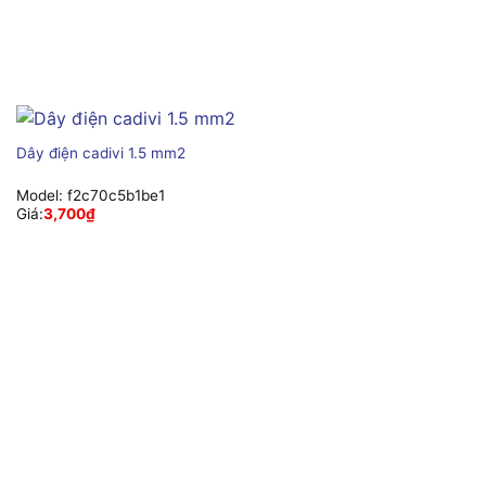
Dây điện cadivi 1.5 mm2
Model:
f2c70c5b1be1
Giá:
3,700
₫