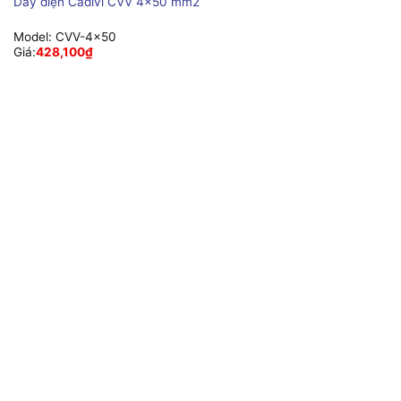
Dây điện Cadivi CVV 4×50 mm2
Model:
CVV-4×50
Giá:
428,100
₫