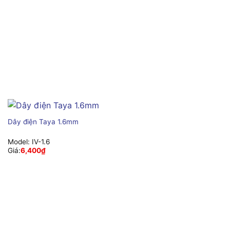
Dây điện Taya 1.6mm
Model:
IV-1.6
Giá:
6,400
₫