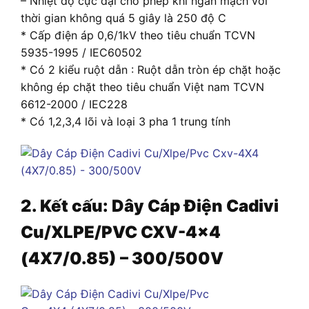
– Nhiệt độ cực đại cho phép khi ngắn mạch với
thời gian không quá 5 giây là 250 độ C
* Cấp điện áp 0,6/1kV theo tiêu chuẩn TCVN
5935-1995 / IEC60502
* Có 2 kiểu ruột dẫn : Ruột dẫn tròn ép chặt hoặc
không ép chặt theo tiêu chuẩn Việt nam TCVN
6612-2000 / IEC228
* Có 1,2,3,4 lõi và loại 3 pha 1 trung tính
2. Kết cấu:
Dây Cáp Điện Cadivi
Cu/XLPE/PVC CXV-4×4
(4X7/0.85) – 300/500V