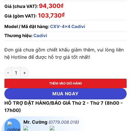
94,300
₫
Giá (chưa VAT):
₫
103,730
Giá (gồm VAT):
Model / Mã đặt hàng:
CXV-4x4 Cadivi
Thương hiệu:
Cadivi
Đơn giá chưa gồm chiết khấu giảm thêm, vui lòng liên
hệ Hotline để được hỗ trợ giá tốt nhất!
Dây Cáp Điện Cadivi Cu/XLPE/PVC CXV-4x4 (4X7/0.85) - 30
THÊM VÀO GIỎ HÀNG
MUA NGAY
HỖ TRỢ ĐẶT HÀNG/BÁO GIÁ Thứ 2 - Thứ 7 (8h00 -
17h00)
Mr. Cường
(
0779.008.018
)