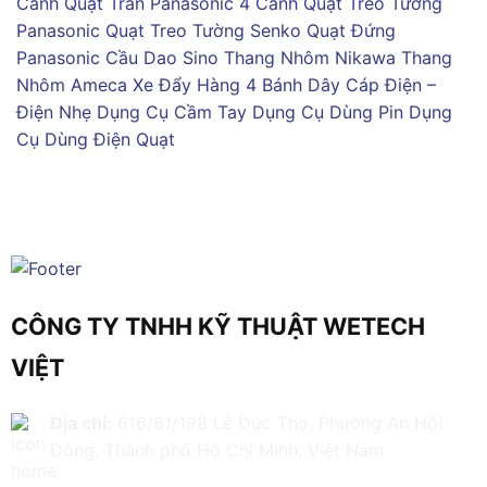
Cánh
Quạt Trần Panasonic 4 Cánh
Quạt Treo Tường
Panasonic
Quạt Treo Tường Senko
Quạt Đứng
Panasonic
Cầu Dao Sino
Thang Nhôm Nikawa
Thang
Nhôm Ameca
Xe Đẩy Hàng 4 Bánh
Dây Cáp Điện –
Điện Nhẹ
Dụng Cụ Cầm Tay
Dụng Cụ Dùng Pin
Dụng
Cụ Dùng Điện
Quạt
CÔNG TY TNHH KỸ THUẬT WETECH
VIỆT
Địa chỉ:
616/61/198 Lê Đức Thọ, Phường An Hội
Đông, Thành phố Hồ Chí Minh, Việt Nam