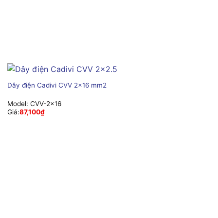
Dây điện Cadivi CVV 2×16 mm2
Model:
CVV-2×16
Giá:
87,100
₫