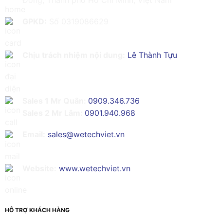
GPKD:
Số 0319086629
Chịu trách nhiệm nội dung:
Lê Thành Tựu
Sales 1 Mr Quân:
0909.346.736
Sales 2 Mr Lâm:
0901.940.968
Email:
sales@wetechviet.vn
Website:
www.wetechviet.vn
HỖ TRỢ KHÁCH HÀNG