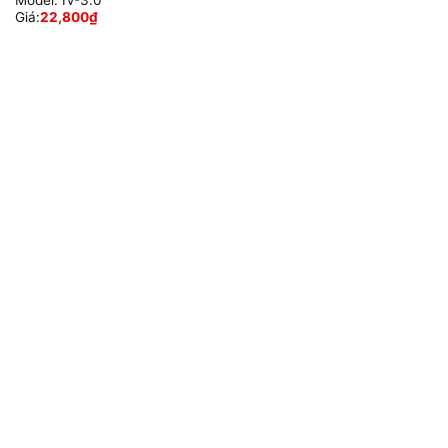
Model:
IV-3.0
Giá:
22,800
₫