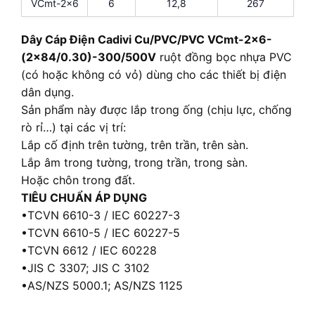
VCmt-2×6
6
12,8
267
Dây Cáp Điện Cadivi Cu/PVC/PVC VCmt-2×6-
(2×84/0.30)-300/500V
ruột đồng bọc nhựa PVC
(có hoặc không có vỏ) dùng cho các thiết bị điện
dân dụng.
Sản phẩm này được lắp trong ống (chịu lực, chống
rò rỉ…) tại các vị trí:
Lắp cố định trên tường, trên trần, trên sàn.
Lắp âm trong tường, trong trần, trong sàn.
Hoặc chôn trong đất.
TIÊU CHUẨN ÁP DỤNG
•TCVN 6610-3 / IEC 60227-3
•TCVN 6610-5 / IEC 60227-5
•TCVN 6612 / IEC 60228
•JIS C 3307; JIS C 3102
•AS/NZS 5000.1; AS/NZS 1125