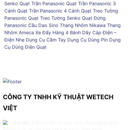
Senko
Quạt Trần Panasonic
Quạt Trần Panasonic 3
Cánh
Quạt Trần Panasonic 4 Cánh
Quạt Treo Tường
Panasonic
Quạt Treo Tường Senko
Quạt Đứng
Panasonic
Cầu Dao Sino
Thang Nhôm Nikawa
Thang
Nhôm Ameca
Xe Đẩy Hàng 4 Bánh
Dây Cáp Điện –
Điện Nhẹ
Dụng Cụ Cầm Tay
Dụng Cụ Dùng Pin
Dụng
Cụ Dùng Điện
Quạt
CÔNG TY TNHH KỸ THUẬT WETECH
VIỆT
Địa chỉ:
616/61/198 Lê Đức Thọ, Phường An Hội
Đông, Thành phố Hồ Chí Minh, Việt Nam