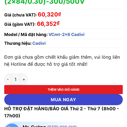
(2×84/0.30)-300/500V
60,320
₫
Giá (chưa VAT):
₫
66,352
Giá (gồm VAT):
Model / Mã đặt hàng:
VCmt-2x6 Cadivi
Thương hiệu:
Cadivi
Đơn giá chưa gồm chiết khấu giảm thêm, vui lòng liên
hệ Hotline để được hỗ trợ giá tốt nhất!
Dây Cáp Điện Cadivi Cu/PVC/PVC VCmt-2x6-(2x84/0.30)-3
THÊM VÀO GIỎ HÀNG
MUA NGAY
HỖ TRỢ ĐẶT HÀNG/BÁO GIÁ Thứ 2 - Thứ 7 (8h00 -
17h00)
Mr. Cường