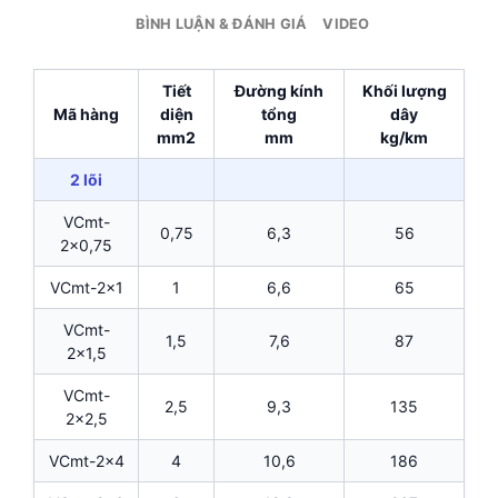
BÌNH LUẬN & ĐÁNH GIÁ
VIDEO
Tiết
Đường kính
Khối lượng
Mã hàng
diện
tổng
dây
mm2
mm
kg/km
2 lõi
VCmt-
0,75
6,3
56
2×0,75
VCmt-2×1
1
6,6
65
VCmt-
1,5
7,6
87
2×1,5
VCmt-
2,5
9,3
135
2×2,5
VCmt-2×4
4
10,6
186