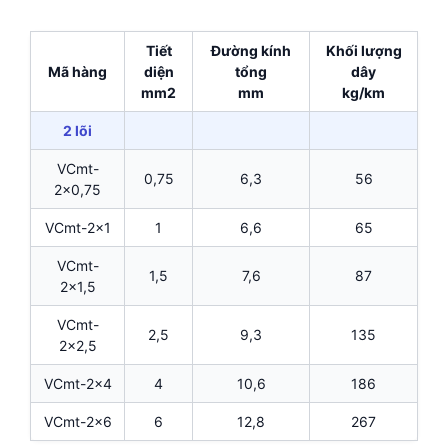
Tiết
Đường kính
Khối lượng
Mã hàng
diện
tổng
dây
mm2
mm
kg/km
2 lõi
VCmt-
0,75
6,3
56
2×0,75
VCmt-2×1
1
6,6
65
VCmt-
1,5
7,6
87
2×1,5
VCmt-
2,5
9,3
135
2×2,5
VCmt-2×4
4
10,6
186
VCmt-2×6
6
12,8
267