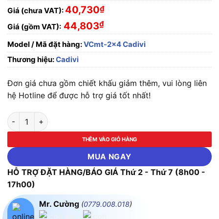
40,730
₫
Giá (chưa VAT):
₫
44,803
Giá (gồm VAT):
Model / Mã đặt hàng:
VCmt-2x4 Cadivi
Thương hiệu:
Cadivi
Đơn giá chưa gồm chiết khấu giảm thêm, vui lòng liên
hệ Hotline để được hỗ trợ giá tốt nhất!
Dây Cáp Điện Cadivi Cu/PVC/PVC VCmt-2x4-(2x56/0.3)-300
THÊM VÀO GIỎ HÀNG
MUA NGAY
HỖ TRỢ ĐẶT HÀNG/BÁO GIÁ Thứ 2 - Thứ 7 (8h00 -
17h00)
Mr. Cường
(
0779.008.018
)