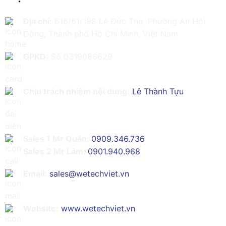
Địa chỉ:
616/61/198 Lê Đức Thọ, Phường An Hội
Đông, Thành phố Hồ Chí Minh, Việt Nam
GPKD:
Số 0319086629
Chịu trách nhiệm nội dung:
Lê Thành Tựu
Sales 1 Mr Quân:
0909.346.736
Sales 2 Mr Lâm:
0901.940.968
Email:
sales@wetechviet.vn
Website:
www.wetechviet.vn