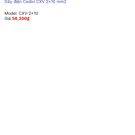
Dây điện Cadivi CXV 2×10 mm2
Model:
CXV-2×10
Giá:
56,300
₫