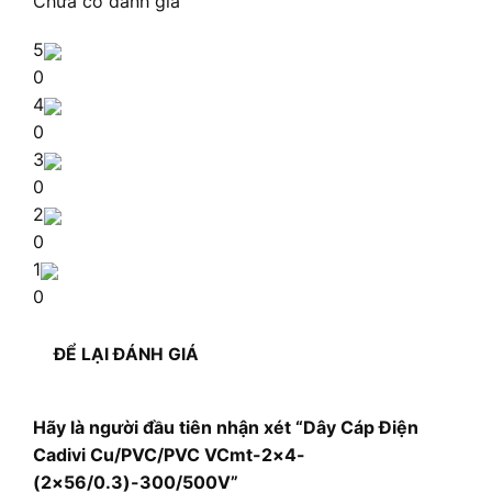
Chưa có đánh giá
5
0
4
0
3
0
2
0
1
0
ĐỂ LẠI ĐÁNH GIÁ
Hãy là người đầu tiên nhận xét “Dây Cáp Điện
Cadivi Cu/PVC/PVC VCmt-2×4-
(2×56/0.3)-300/500V”