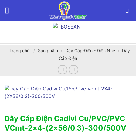
Bỏ
qua
nội
dung
/
/
/
Trang chủ
Sản phẩm
Dây Cáp Điện - Điện Nhẹ
Dây
Cáp Điện
Dây Cáp Điện Cadivi Cu/PVC/PVC
VCmt-2×4-(2×56/0.3)-300/500V