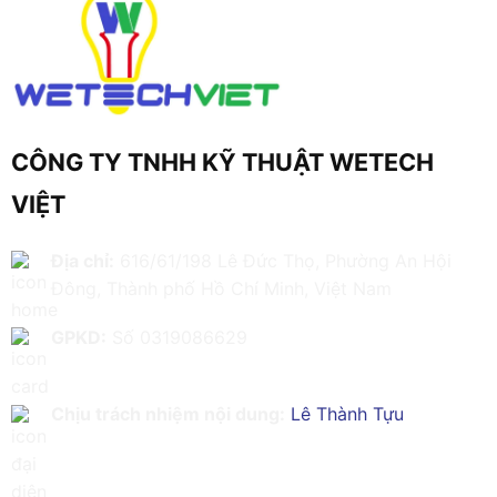
CÔNG TY TNHH KỸ THUẬT WETECH
VIỆT
Địa chỉ:
616/61/198 Lê Đức Thọ, Phường An Hội
Đông, Thành phố Hồ Chí Minh, Việt Nam
GPKD:
Số 0319086629
Chịu trách nhiệm nội dung:
Lê Thành Tựu