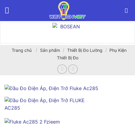
Bỏ
qua
nội
dung
/
/
/
Trang chủ
Sản phẩm
Thiết Bị Đo Lường
Phụ Kiện
Thiết Bị Đo