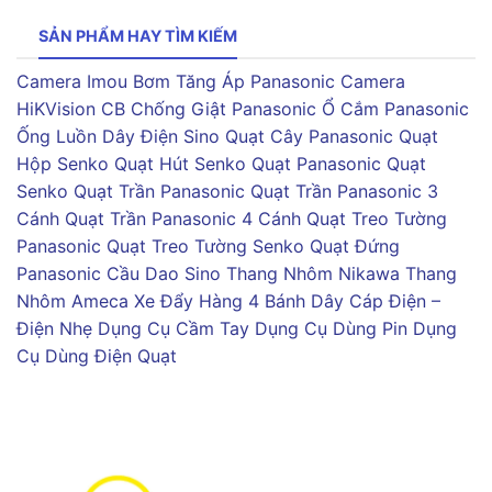
SẢN PHẨM HAY TÌM KIẾM
Camera Imou
Bơm Tăng Áp Panasonic
Camera
HiKVision
CB Chống Giật Panasonic
Ổ Cắm Panasonic
Ống Luồn Dây Điện Sino
Quạt Cây Panasonic
Quạt
Hộp Senko
Quạt Hút Senko
Quạt Panasonic
Quạt
Senko
Quạt Trần Panasonic
Quạt Trần Panasonic 3
Cánh
Quạt Trần Panasonic 4 Cánh
Quạt Treo Tường
Panasonic
Quạt Treo Tường Senko
Quạt Đứng
Panasonic
Cầu Dao Sino
Thang Nhôm Nikawa
Thang
Nhôm Ameca
Xe Đẩy Hàng 4 Bánh
Dây Cáp Điện –
Điện Nhẹ
Dụng Cụ Cầm Tay
Dụng Cụ Dùng Pin
Dụng
Cụ Dùng Điện
Quạt