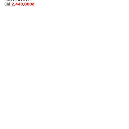
Giá:
2,440,000
₫