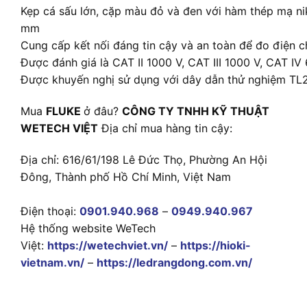
Kẹp cá sấu lớn, cặp màu đỏ và đen với hàm thép mạ n
mm
Cung cấp kết nối đáng tin cậy và an toàn để đo điện c
Được đánh giá là CAT II 1000 V, CAT III 1000 V, CAT IV 
Được khuyến nghị sử dụng với dây dẫn thử nghiệm TL
Mua
FLUKE
ở đâu?
CÔNG TY TNHH KỸ THUẬT
WETECH VIỆT
Địa chỉ mua hàng tin cậy:
Địa chỉ: 616/61/198 Lê Đức Thọ, Phường An Hội
Đông, Thành phố Hồ Chí Minh, Việt Nam
Điện thoại:
0901.940.968
–
0949.940.967
Hệ thống website WeTech
Việt:
https://wetechviet.vn/
–
https://hioki-
vietnam.vn/
–
https://ledrangdong.com.vn/