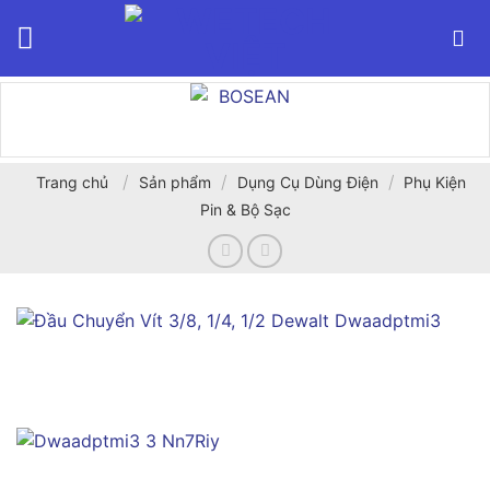
Bỏ
qua
nội
dung
/
/
/
Trang chủ
Sản phẩm
Dụng Cụ Dùng Điện
Phụ Kiện
Pin & Bộ Sạc