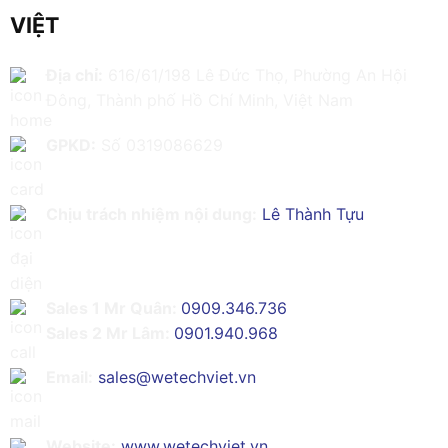
VIỆT
Địa chỉ:
616/61/198 Lê Đức Thọ, Phường An Hội
Đông, Thành phố Hồ Chí Minh, Việt Nam
GPKD:
Số 0319086629
Chịu trách nhiệm nội dung:
Lê Thành Tựu
Sales 1 Mr Quân:
0909.346.736
Sales 2 Mr Lâm:
0901.940.968
Email:
sales@wetechviet.vn
Website:
www.wetechviet.vn