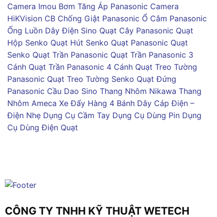
Camera Imou
Bơm Tăng Áp Panasonic
Camera
HiKVision
CB Chống Giật Panasonic
Ổ Cắm Panasonic
Ống Luồn Dây Điện Sino
Quạt Cây Panasonic
Quạt
Hộp Senko
Quạt Hút Senko
Quạt Panasonic
Quạt
Senko
Quạt Trần Panasonic
Quạt Trần Panasonic 3
Cánh
Quạt Trần Panasonic 4 Cánh
Quạt Treo Tường
Panasonic
Quạt Treo Tường Senko
Quạt Đứng
Panasonic
Cầu Dao Sino
Thang Nhôm Nikawa
Thang
Nhôm Ameca
Xe Đẩy Hàng 4 Bánh
Dây Cáp Điện –
Điện Nhẹ
Dụng Cụ Cầm Tay
Dụng Cụ Dùng Pin
Dụng
Cụ Dùng Điện
Quạt
CÔNG TY TNHH KỸ THUẬT WETECH