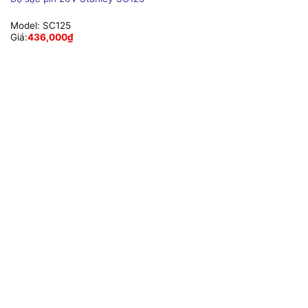
Model:
SC125
Giá:
436,000
₫