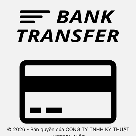
© 2026 - Bản quyền của CÔNG TY TNHH KỸ THUẬT