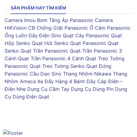
SẢN PHẨM HAY TÌM KIẾM
Camera Imou
Bơm Tăng Áp Panasonic
Camera
HiKVision
CB Chống Giật Panasonic
Ổ Cắm Panasonic
Ống Luồn Dây Điện Sino
Quạt Cây Panasonic
Quạt
Hộp Senko
Quạt Hút Senko
Quạt Panasonic
Quạt
Senko
Quạt Trần Panasonic
Quạt Trần Panasonic 3
Cánh
Quạt Trần Panasonic 4 Cánh
Quạt Treo Tường
Panasonic
Quạt Treo Tường Senko
Quạt Đứng
Panasonic
Cầu Dao Sino
Thang Nhôm Nikawa
Thang
Nhôm Ameca
Xe Đẩy Hàng 4 Bánh
Dây Cáp Điện –
Điện Nhẹ
Dụng Cụ Cầm Tay
Dụng Cụ Dùng Pin
Dụng
Cụ Dùng Điện
Quạt