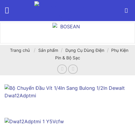
Bỏ
qua
nội
dung
/
/
/
Trang chủ
Sản phẩm
Dụng Cụ Dùng Điện
Phụ Kiện
Pin & Bộ Sạc