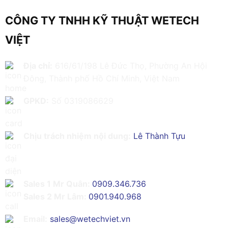
CÔNG TY TNHH KỸ THUẬT WETECH
VIỆT
Địa chỉ:
616/61/198 Lê Đức Thọ, Phường An Hội
Đông, Thành phố Hồ Chí Minh, Việt Nam
GPKD:
Số 0319086629
Chịu trách nhiệm nội dung:
Lê Thành Tựu
Sales 1 Mr Quân:
0909.346.736
Sales 2 Mr Lâm:
0901.940.968
Email:
sales@wetechviet.vn