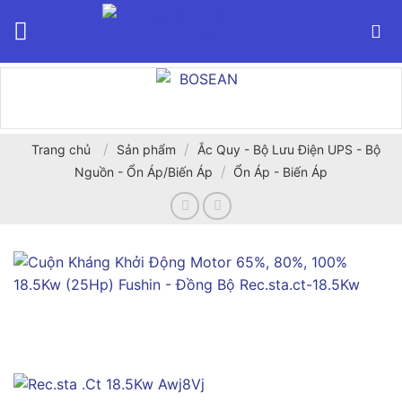
Bỏ
qua
nội
dung
/
/
Trang chủ
Sản phẩm
Ắc Quy - Bộ Lưu Điện UPS - Bộ
/
Nguồn - Ổn Áp/Biến Áp
Ổn Áp - Biến Áp