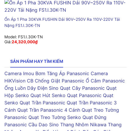
Ổn Áp 1 Pha 30KVA FUSHIN Dải 90V~250V Ra 110V-220V Tải
Nặng FS1.I.30K-TN
Model:
FS1.I.30K-TN
Giá:
24,320,000
₫
SẢN PHẨM HAY TÌM KIẾM
Camera Imou
Bơm Tăng Áp Panasonic
Camera
HiKVision
CB Chống Giật Panasonic
Ổ Cắm Panasonic
Ống Luồn Dây Điện Sino
Quạt Cây Panasonic
Quạt
Hộp Senko
Quạt Hút Senko
Quạt Panasonic
Quạt
Senko
Quạt Trần Panasonic
Quạt Trần Panasonic 3
Cánh
Quạt Trần Panasonic 4 Cánh
Quạt Treo Tường
Panasonic
Quạt Treo Tường Senko
Quạt Đứng
Panasonic
Cầu Dao Sino
Thang Nhôm Nikawa
Thang