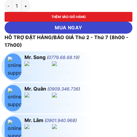
Cuộn Kháng Khởi Động Motor 65%, 80%, 100% 18.5KW (25HP
THÊM VÀO GIỎ HÀNG
MUA NGAY
HỖ TRỢ ĐẶT HÀNG/BÁO GIÁ Thứ 2 - Thứ 7 (8h00 -
17h00)
Mr. Song
(
0779.68.68.19
)
Mr. Quân
(
0909.346.736
)
Mr. Lâm
(
0901.940.968
)