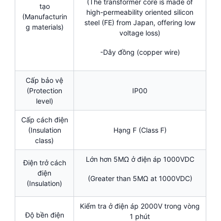
(The transformer core is made of
tạo
high-permeability oriented silicon
(Manufacturin
steel (FE) from Japan, offering low
g materials)
voltage loss)
-Dây đồng (copper wire)
Cấp bảo vệ
(Protection
IP00
level)
Cấp cách điện
(Insulation
Hạng F (Class F)
class)
Lớn hơn 5MΩ ở điện áp 1000VDC
Điện trở cách
điện
(Greater than 5MΩ at 1000VDC)
(Insulation)
Kiểm tra ở điện áp 2000V trong vòng
Độ bền điện
1 phút