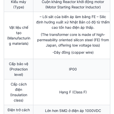
Kiểu máy
Cuộn kháng Reactor khởi động motor
(Type)
(Motor Starting Reactor Inductor)
– Lõi sắt của biến áp làm bằng FE – Silic
định hướng xuất xứ Nhật Bản có độ từ thẩm
Vật liệu chế
cao tổn hao điện áp thấp.
tạo
(The transformer core is made of high-
(Manufacturin
permeability oriented silicon steel (FE) from
g materials)
Japan, offering low voltage loss)
-Dây đồng (copper wire)
Cấp bảo vệ
(Protection
IP00
level)
Cấp cách
điện
Hạng F (Class F)
(Insulation
class)
Điện trở cách
Lớn hơn 5MΩ ở điện áp 1000VDC