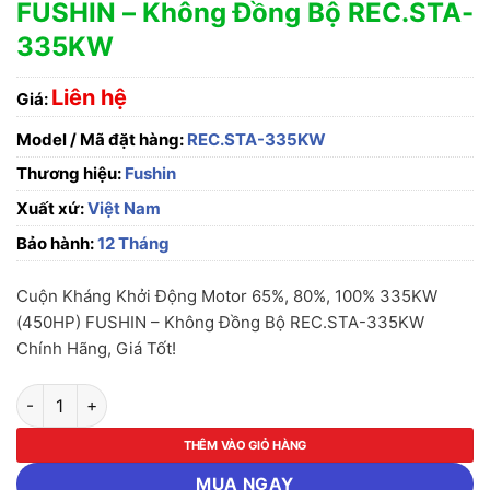
FUSHIN – Không Đồng Bộ REC.STA-
335KW
Liên hệ
Giá:
Model / Mã đặt hàng:
REC.STA-335KW
Thương hiệu:
Fushin
Xuất xứ:
Việt Nam
Bảo hành:
12 Tháng
Cuộn Kháng Khởi Động Motor 65%, 80%, 100% 335KW
(450HP) FUSHIN – Không Đồng Bộ REC.STA-335KW
Chính Hãng, Giá Tốt!
Cuộn Kháng Khởi Động Motor 65%, 80%, 100% 335KW (450HP
THÊM VÀO GIỎ HÀNG
MUA NGAY