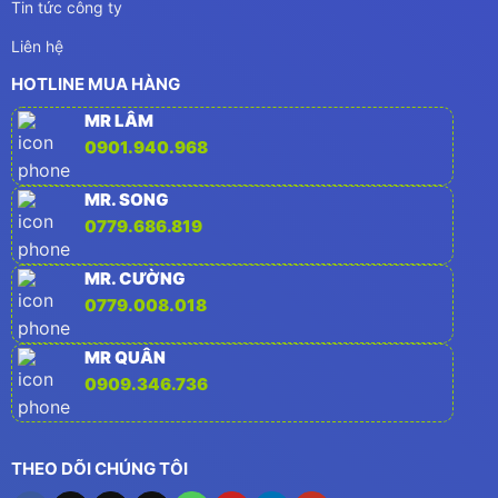
Tin tức công ty
Liên hệ
HOTLINE MUA HÀNG
MR LÂM
0901.940.968
MR. SONG
0779.686.819
MR. CƯỜNG
0779.008.018
MR QUÂN
0909.346.736
THEO DÕI CHÚNG TÔI