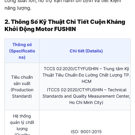
công suất lớn, hỗ trợ vận hành ổn định và tiết kiệm
năng lượng.
2. Thông Số Kỹ Thuật Chi Tiết
Cuộn Kháng
Khởi Động Motor FUSHIN
Thông số
(Specificatio
Chi tiết (Details)
ns)
TCCS 02:2020/CTYFUSHIN – Trung tâm Kỹ
Thuật Tiêu Chuẩn Đo Lường Chất Lượng TP.
Tiêu chuẩn
HCM
sản xuất
(Production
(TCCS 02:2020/CTYFUSHIN – Technical
Standard)
Standards and Quality Measurement Center,
Ho Chi Minh City)
Hệ thống
quản lý chất
lượng
ISO: 9001:2015
(Quality