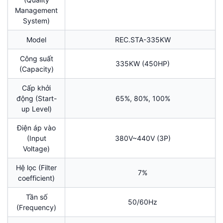
Management
System)
Model
REC.STA-335KW
Công suất
335KW (450HP)
(Capacity)
Cấp khởi
động (Start-
65%, 80%, 100%
up Level)
Điện áp vào
(Input
380V~440V (3P)
Voltage)
Hệ lọc (Filter
7%
coefficient)
Tần số
50/60Hz
(Frequency)