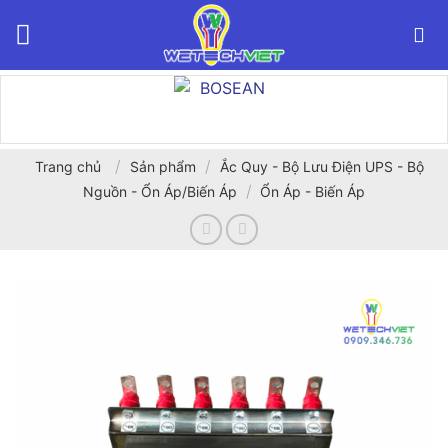
Bỏ
qua
nội
dung
/
/
Trang chủ
Sản phẩm
Ắc Quy - Bộ Lưu Điện UPS - Bộ
/
Nguồn - Ổn Áp/Biến Áp
Ổn Áp - Biến Áp