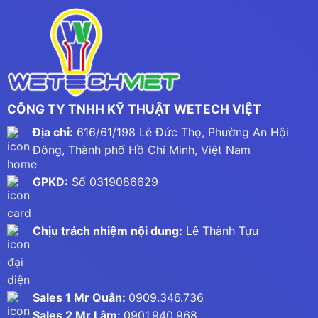
CÔNG TY TNHH KỸ THUẬT WETECH VIỆT
Địa chỉ:
616/61/198 Lê Đức Thọ, Phường An Hội
Đông, Thành phố Hồ Chí Minh, Việt Nam
GPKD:
Số 0319086629
Chịu trách nhiệm nội dung:
Lê Thành Tựu
Sales 1 Mr Quân:
0909.346.736
Sales 2 Mr Lâm:
0901.940.968