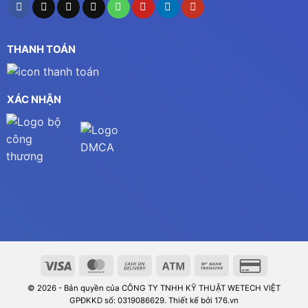
THANH TOÁN
XÁC NHẬN
© 2026 - Bản quyền của CÔNG TY TNHH KỸ THUẬT WETECH VIỆT
GPĐKKD số: 0319086629. Thiết kế bởi 176.vn