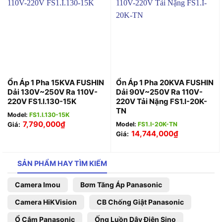
Ổn Áp 1 Pha 15KVA FUSHIN
Ổn Áp 1 Pha 20KVA FUSHIN
Dải 130V~250V Ra 110V-
Dải 90V~250V Ra 110V-
220V FS1.I.130-15K
220V Tải Nặng FS1.I-20K-
TN
Model:
FS1.I.130-15K
7,790,000
₫
Giá:
Model:
FS1.I-20K-TN
14,744,000
₫
Giá:
SẢN PHẨM HAY TÌM KIẾM
Camera Imou
Bơm Tăng Áp Panasonic
Camera HiKVision
CB Chống Giật Panasonic
Ổ Cắm Panasonic
Ống Luồn Dây Điện Sino