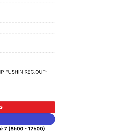
0HP FUSHIN REC.OUT-
FUSHIN REC.OUT-7.5KW số lượng
NG
 7 (8h00 - 17h00)