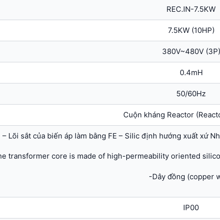
REC.IN-7.5KW
7.5KW (10HP)
380V~480V (3P
0.4mH
50/60Hz
Cuộn kháng Reactor (Reacto
– Lõi sắt của biến áp làm bằng FE – Silic định hướng xuất xứ N
he transformer core is made of high-permeability oriented silico
-Dây đồng (copper w
IP00