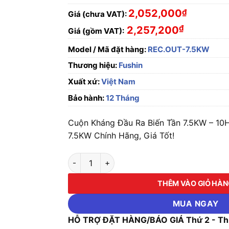
2,052,000
₫
Giá (chưa VAT):
₫
2,257,200
Giá (gồm VAT):
Model / Mã đặt hàng:
REC.OUT-7.5KW
Thương hiệu:
Fushin
Xuất xứ:
Việt Nam
Bảo hành:
12 Tháng
Cuộn Kháng Đầu Ra Biến Tần 7.5KW – 1
7.5KW Chính Hãng, Giá Tốt!
Cuộn Kháng Đầu Ra Biến Tần 7.5KW - 10HP 
THÊM VÀO GIỎ HÀ
MUA NGAY
HỖ TRỢ ĐẶT HÀNG/BÁO GIÁ Thứ 2 - Thứ