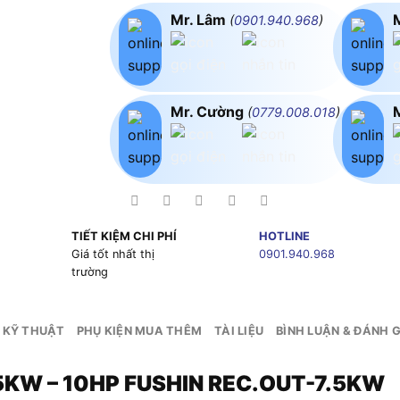
Mr. Lâm
(
0901.940.968
)
Mr. Cường
(
0779.008.018
)
TIẾT KIỆM CHI PHÍ
HOTLINE
g
Giá tốt nhất thị
0901.940.968
trường
 KỸ THUẬT
PHỤ KIỆN MUA THÊM
TÀI LIỆU
BÌNH LUẬN & ĐÁNH G
.5KW – 10HP FUSHIN REC.OUT-7.5KW