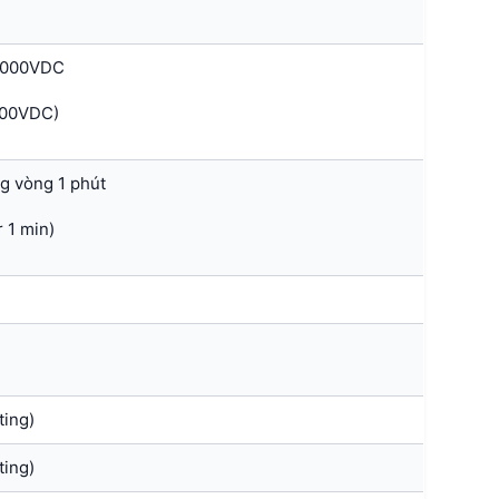
 1000VDC
000VDC)
g vòng 1 phút
 1 min)
ting)
ting)