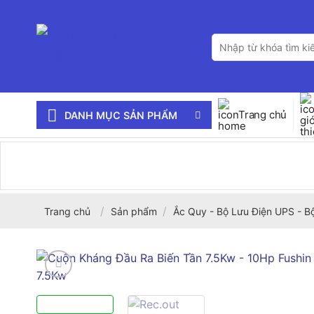
Bỏ
qua
Tìm
nội
kiếm:
dung
Trang chủ
DANH MỤC SẢN PHẨM
/
/
Trang chủ
Sản phẩm
Ắc Quy - Bộ Lưu Điện UPS - B