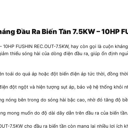
Kháng Đầu Ra Biến Tần 7.5KW – 10HP
 – 10HP FUSHIN REC.OUT-7.5KW, hay còn gọi là cuộn khán
iảm thiểu sóng hài của dòng điện đầu ra, giúp ổn định nguồ
n toái do quá áp hoặc đột biến điện áp tức thời, đồng thờ
iện đột ngột và hiện tượng sụt áp, bảo vệ hệ thống khỏi n
ng nóng bên trong do sóng hài bậc cao, nhờ đó tăng độ bền
ng mong muốn do độ dài dây dẫn trên đầu ra của biến tần
T-7.5KW cho đầu ra biến tần còn mang lại nhiều lợi ích k