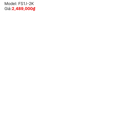
Model:
FS1.I-2K
Giá:
2,489,000
₫