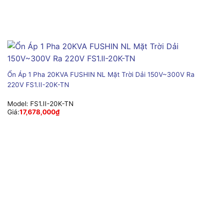
Ổn Áp 1 Pha 20KVA FUSHIN NL Mặt Trời Dải 150V~300V Ra
220V FS1.II-20K-TN
Model:
FS1.II-20K-TN
Giá:
17,678,000
₫