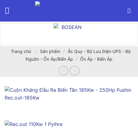
Bỏ
qua
nội
dung
/
/
Trang chủ
Sản phẩm
Ắc Quy - Bộ Lưu Điện UPS - Bộ
/
Nguồn - Ổn Áp/Biến Áp
Ổn Áp - Biến Áp