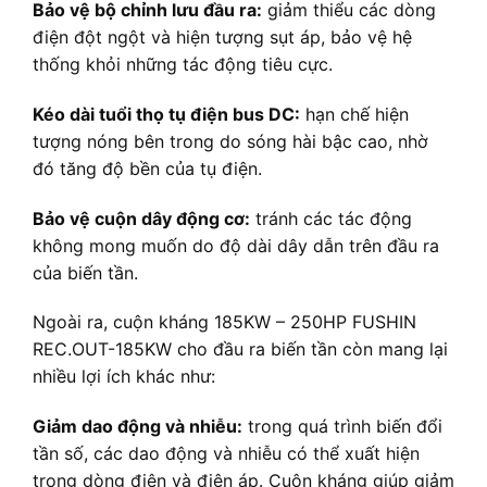
Bảo vệ bộ chỉnh lưu đầu ra:
giảm thiểu các dòng
điện đột ngột và hiện tượng sụt áp, bảo vệ hệ
thống khỏi những tác động tiêu cực.
Kéo dài tuổi thọ tụ điện bus DC:
hạn chế hiện
tượng nóng bên trong do sóng hài bậc cao, nhờ
đó tăng độ bền của tụ điện.
Bảo vệ cuộn dây động cơ:
tránh các tác động
không mong muốn do độ dài dây dẫn trên đầu ra
của biến tần.
Ngoài ra, cuộn kháng 185KW – 250HP FUSHIN
REC.OUT-185KW cho đầu ra biến tần còn mang lại
nhiều lợi ích khác như:
Giảm dao động và nhiễu:
trong quá trình biến đổi
tần số, các dao động và nhiễu có thể xuất hiện
trong dòng điện và điện áp. Cuộn kháng giúp giảm