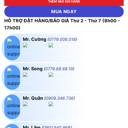
THÊM VÀO GIỎ HÀNG
MUA NGAY
HỖ TRỢ ĐẶT HÀNG/BÁO GIÁ Thứ 2 - Thứ 7 (8h00 -
17h00)
Mr. Cường
(
0779.008.018
)
Mr. Song
(
0779.68.68.19
)
Mr. Quân
(
0909.346.736
)
Mr. Lâm
(
0901.940.968
)