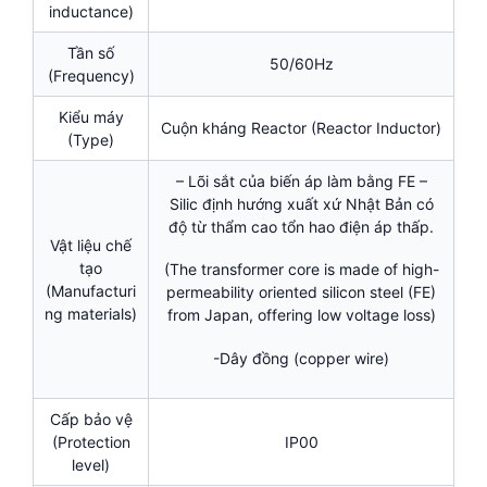
inductance)
Tần số
50/60Hz
(Frequency)
Kiểu máy
Cuộn kháng Reactor (Reactor Inductor)
(Type)
– Lõi sắt của biến áp làm bằng FE –
Silic định hướng xuất xứ Nhật Bản có
độ từ thẩm cao tổn hao điện áp thấp.
Vật liệu chế
tạo
(The transformer core is made of high-
(Manufacturi
permeability oriented silicon steel (FE)
ng materials)
from Japan, offering low voltage loss)
-Dây đồng (copper wire)
Cấp bảo vệ
(Protection
IP00
level)