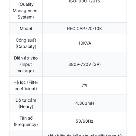
ISO: 9001:2015
(Quality
Management
System)
Model
REC.CAP720-10K
Công suất
10KVA
(Capacity)
Điện áp vào
(Input
380V-720V (3P)
Voltage)
Hệ lọc (Filter
7%
coefficient)
Độ tự cảm
4.303mH
(Henry)
Tần số
50/60Hz
(Frequency)
Máy biến áp trần chuyên đặt trong tủ