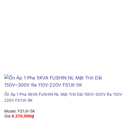
Ổn Áp 1 Pha 5KVA FUSHIN NL Mặt Trời Dải 150V~300V Ra 110V-
220V FS1.III-5K
Model:
FS1.III-5K
Giá:
4,370,000
₫