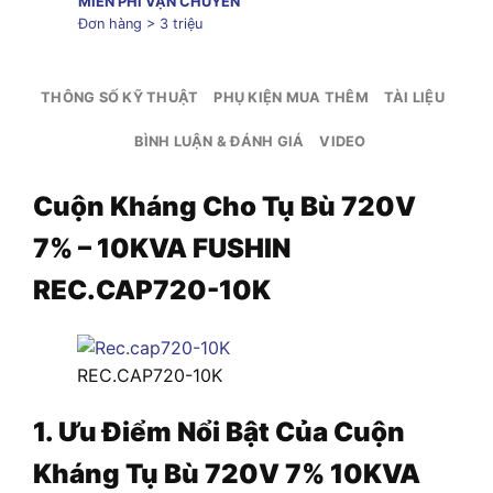
MIỄN PHÍ VẬN CHUYỂN
Đơn hàng > 3 triệu
THÔNG SỐ KỸ THUẬT
PHỤ KIỆN MUA THÊM
TÀI LIỆU
BÌNH LUẬN & ĐÁNH GIÁ
VIDEO
Cuộn Kháng Cho Tụ Bù 720V
7% – 10KVA FUSHIN
REC.CAP720-10K
REC.CAP720-10K
1. Ưu Điểm Nổi Bật Của Cuộn
Kháng Tụ Bù 720V 7% 10KVA