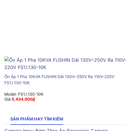
Ổn Áp 1 Pha 10KVA FUSHIN Dải 130V~250V Ra 110V-220V
FS1.I.130-10K
Model:
FS1.I.130-10K
Giá:
5,434,000
₫
SẢN PHẨM HAY TÌM KIẾM
Camera Imou
Bơm Tăng Áp Panasonic
Camera