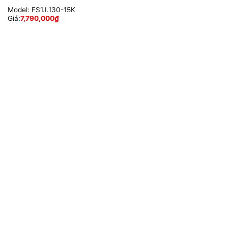
Model:
FS1.I.130-15K
Giá:
7,790,000
₫