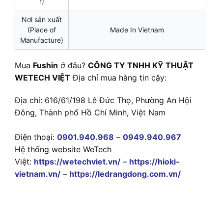
r)
Nơi sản xuất
(Place of
Made In Vietnam
Manufacture)
Mua
Fushin
ở đâu?
CÔNG TY TNHH KỸ THUẬT
WETECH VIỆT
Địa chỉ mua hàng tin cậy:
Địa chỉ: 616/61/198 Lê Đức Thọ, Phường An Hội
Đông, Thành phố Hồ Chí Minh, Việt Nam
Điện thoại:
0901.940.968
–
0949.940.967
Hệ thống website WeTech
Việt:
https://wetechviet.vn/
–
https://hioki-
vietnam.vn/
–
https://ledrangdong.com.vn/