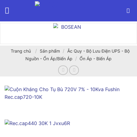
Bỏ
qua
nội
dung
/
/
Trang chủ
Sản phẩm
Ắc Quy - Bộ Lưu Điện UPS - Bộ
/
Nguồn - Ổn Áp/Biến Áp
Ổn Áp - Biến Áp