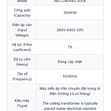
Model
REC.CAP440-300K
Công suất
300KVA
(Capacity)
Điện áp vào
(Input
380V-440V (3P)
Voltage)
Hệ lọc (Filter
7%
coefficient)
Độ tự cảm
Đang cập nhật
(Henry)
Tần số
50/60Hz
(Frequency)
Máy biến áp trần chuyên đặt trong tủ
điện (không có vỏ thùng)
Kiểu máy
The ceiling transformer is typically
(Type)
placed inside electrical cabinets