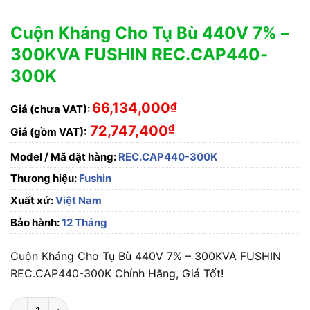
Cuộn Kháng Cho Tụ Bù 440V 7% –
300KVA FUSHIN REC.CAP440-
300K
66,134,000
₫
Giá (chưa VAT):
₫
72,747,400
Giá (gồm VAT):
Model / Mã đặt hàng:
REC.CAP440-300K
Thương hiệu:
Fushin
Xuất xứ:
Việt Nam
Bảo hành:
12 Tháng
Cuộn Kháng Cho Tụ Bù 440V 7% – 300KVA FUSHIN
REC.CAP440-300K Chính Hãng, Giá Tốt!
Cuộn Kháng Cho Tụ Bù 440V 7% - 300KVA FUSHIN REC.CAP