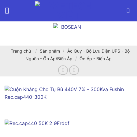
Bỏ
qua
nội
dung
/
/
Trang chủ
Sản phẩm
Ắc Quy - Bộ Lưu Điện UPS - Bộ
/
Nguồn - Ổn Áp/Biến Áp
Ổn Áp - Biến Áp