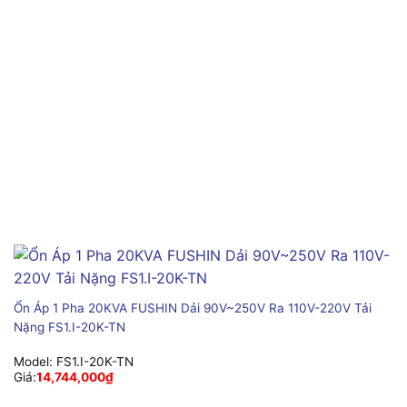
Ổn Áp 1 Pha 20KVA FUSHIN Dải 90V~250V Ra 110V-220V Tải
Nặng FS1.I-20K-TN
Model:
FS1.I-20K-TN
Giá:
14,744,000
₫