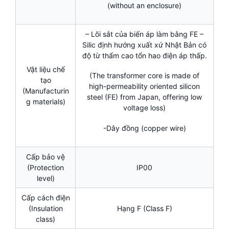
(without an enclosure)
– Lõi sắt của biến áp làm bằng FE –
Silic định hướng xuất xứ Nhật Bản có
độ từ thẩm cao tổn hao điện áp thấp.
Vật liệu chế
(The transformer core is made of
tạo
high-permeability oriented silicon
(Manufacturin
steel (FE) from Japan, offering low
g materials)
voltage loss)
-Dây đồng (copper wire)
Cấp bảo vệ
(Protection
IP00
level)
Cấp cách điện
(Insulation
Hạng F (Class F)
class)