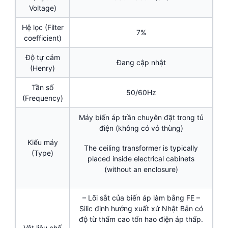
Voltage)
Hệ lọc (Filter
7%
coefficient)
Độ tự cảm
Đang cập nhật
(Henry)
Tần số
50/60Hz
(Frequency)
Máy biến áp trần chuyên đặt trong tủ
điện (không có vỏ thùng)
Kiểu máy
The ceiling transformer is typically
(Type)
placed inside electrical cabinets
(without an enclosure)
– Lõi sắt của biến áp làm bằng FE –
Silic định hướng xuất xứ Nhật Bản có
độ từ thẩm cao tổn hao điện áp thấp.
Vật liệu chế