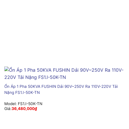
Ổn Áp 1 Pha 50KVA FUSHIN Dải 90V~250V Ra 110V-220V Tải
Nặng FS1.I-50K-TN
Model:
FS1.I-50K-TN
Giá:
36,480,000
₫