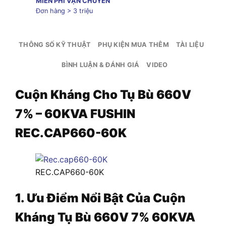
MIỄN PHÍ VẬN CHUYỂN
Đơn hàng > 3 triệu
THÔNG SỐ KỸ THUẬT
PHỤ KIỆN MUA THÊM
TÀI LIỆU
BÌNH LUẬN & ĐÁNH GIÁ
VIDEO
Cuộn Kháng Cho Tụ Bù 660V
7% – 60KVA FUSHIN
REC.CAP660-60K
REC.CAP660-60K
1. Ưu Điểm Nổi Bật Của Cuộn
Kháng Tụ Bù 660V 7% 60KVA