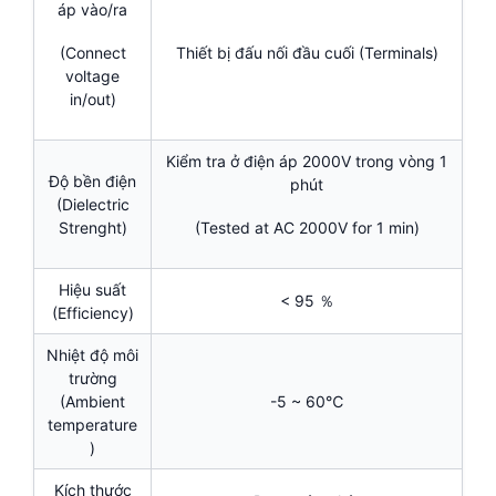
áp vào/ra
Thiết bị đấu nối đầu cuối (Terminals)
(Connect
voltage
in/out)
Kiểm tra ở điện áp 2000V trong vòng 1
Độ bền điện
phút
(Dielectric
Strenght)
(Tested at AC 2000V for 1 min)
Hiệu suất
< 95 ％
(Efficiency)
Nhiệt độ môi
trường
(Ambient
-5 ~ 60℃
temperature
)
Kích thước