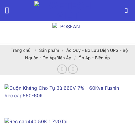
Bỏ
qua
nội
dung
/
/
Trang chủ
Sản phẩm
Ắc Quy - Bộ Lưu Điện UPS - Bộ
/
Nguồn - Ổn Áp/Biến Áp
Ổn Áp - Biến Áp