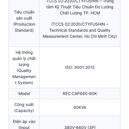
TCCS 02:2020/CTYFUSHIN – Trung
tâm Kỹ Thuật Tiêu Chuẩn Đo Lường
Tiêu chuẩn
Chất Lượng TP. HCM
sản xuất
(Production
(TCCS 02:2020/CTYFUSHIN –
Standard)
Technical Standards and Quality
Measurement Center, Ho Chi Minh City)
Hệ thống
quản lý chất
lượng
ISO: 9001:2015
(Quality
Managemen
t System)
Model
REC.CAP660-60K
Công suất
60KVA
(Capacity)
Điện áp vào
(Input
380V-660V (3P)