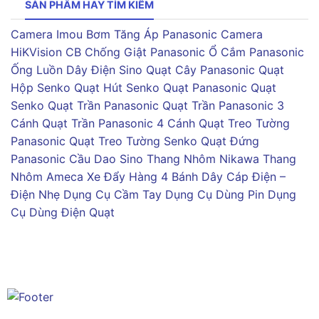
SẢN PHẨM HAY TÌM KIẾM
Camera Imou
Bơm Tăng Áp Panasonic
Camera
HiKVision
CB Chống Giật Panasonic
Ổ Cắm Panasonic
Ống Luồn Dây Điện Sino
Quạt Cây Panasonic
Quạt
Hộp Senko
Quạt Hút Senko
Quạt Panasonic
Quạt
Senko
Quạt Trần Panasonic
Quạt Trần Panasonic 3
Cánh
Quạt Trần Panasonic 4 Cánh
Quạt Treo Tường
Panasonic
Quạt Treo Tường Senko
Quạt Đứng
Panasonic
Cầu Dao Sino
Thang Nhôm Nikawa
Thang
Nhôm Ameca
Xe Đẩy Hàng 4 Bánh
Dây Cáp Điện –
Điện Nhẹ
Dụng Cụ Cầm Tay
Dụng Cụ Dùng Pin
Dụng
Cụ Dùng Điện
Quạt