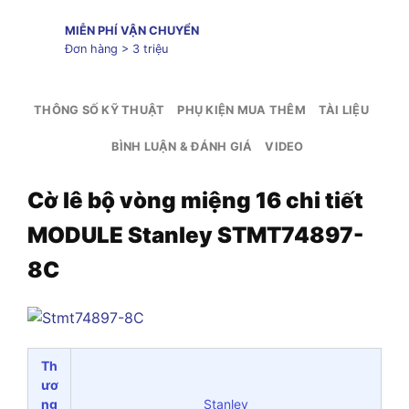
MIỄN PHÍ VẬN CHUYỂN
Đơn hàng > 3 triệu
THÔNG SỐ KỸ THUẬT
PHỤ KIỆN MUA THÊM
TÀI LIỆU
BÌNH LUẬN & ĐÁNH GIÁ
VIDEO
Cờ lê bộ vòng miệng 16 chi tiết
MODULE Stanley STMT74897-
8C
Th
ươ
ng
Stanley