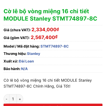
Cờ lê bộ vòng miệng 16 chi tiết
MODULE Stanley STMT74897-8C
2,334,000
₫
Giá (chưa VAT):
₫
2,567,400
Giá (gồm VAT):
Model / Mã đặt hàng:
STMT74897-8C
Thương hiệu:
Stanley
Xuất xứ:
Đài Loan
Bảo hành:
N/A
Cờ lê bộ vòng miệng 16 chi tiết MODULE Stanley
STMT74897-8C Chính Hãng, Giá Tốt!
Cờ lê bộ vòng miệng 16 chi tiết MODULE Stanley STMT74897