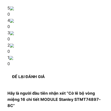
5
0
4
0
3
0
2
0
1
0
ĐỂ LẠI ĐÁNH GIÁ
Hãy là người đầu tiên nhận xét “Cờ lê bộ vòng
miệng 16 chi tiết MODULE Stanley STMT74897-
8C”