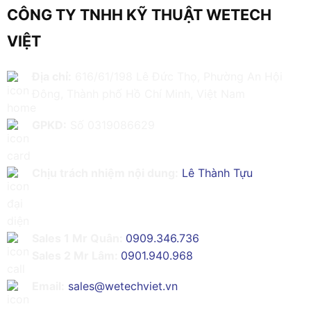
CÔNG TY TNHH KỸ THUẬT WETECH
VIỆT
Địa chỉ:
616/61/198 Lê Đức Thọ, Phường An Hội
Đông, Thành phố Hồ Chí Minh, Việt Nam
GPKD:
Số 0319086629
Chịu trách nhiệm nội dung:
Lê Thành Tựu
Sales 1 Mr Quân:
0909.346.736
Sales 2 Mr Lâm:
0901.940.968
Email:
sales@wetechviet.vn