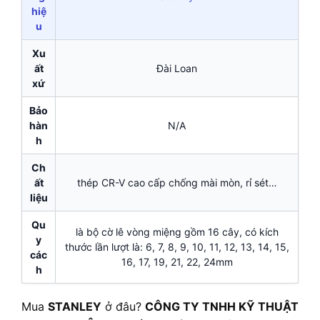
hiệ
u
Xu
ất
Đài Loan
xứ
Bảo
hàn
N/A
h
Ch
ất
thép CR-V cao cấp chống mài mòn, rỉ sét…
liệu
Qu
là bộ cờ lê vòng miệng gồm 16 cây, có kích
y
thước lần lượt là: 6, 7, 8, 9, 10, 11, 12, 13, 14, 15,
các
16, 17, 19, 21, 22, 24mm
h
Mua
STANLEY
ở đâu?
CÔNG TY TNHH KỸ THUẬT