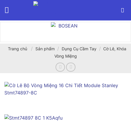
Bỏ
qua
nội
dung
/
/
/
Trang chủ
Sản phẩm
Dụng Cụ Cầm Tay
Cờ Lê, Khóa
Vòng Miệng