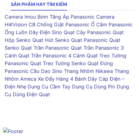
SẢN PHẨM HAY TÌM KIẾM
Camera Imou
Bơm Tăng Áp Panasonic
Camera
HiKVision
CB Chống Giật Panasonic
Ổ Cắm Panasonic
Ống Luồn Dây Điện Sino
Quạt Cây Panasonic
Quạt
Hộp Senko
Quạt Hút Senko
Quạt Panasonic
Quạt
Senko
Quạt Trần Panasonic
Quạt Trần Panasonic 3
Cánh
Quạt Trần Panasonic 4 Cánh
Quạt Treo Tường
Panasonic
Quạt Treo Tường Senko
Quạt Đứng
Panasonic
Cầu Dao Sino
Thang Nhôm Nikawa
Thang
Nhôm Ameca
Xe Đẩy Hàng 4 Bánh
Dây Cáp Điện –
Điện Nhẹ
Dụng Cụ Cầm Tay
Dụng Cụ Dùng Pin
Dụng
Cụ Dùng Điện
Quạt