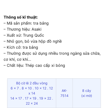
Thông số kĩ thuật:
– Mã sản phẩm: tra bảng
– Thương hiệu: Asaki
– Xuất xứ: Trung Quốc
– Nhỏ gọn, bỏ vừa hộp đồ nghề
– Kích cở: tra bảng
– Thường được sử dụng nhiều trong ngàng sửa chữa,
cơ khí, cơ khí…
– Chất liệu: Thép cao cấp xi bóng
Bộ cờ lê 2 đầu vòng
6 x 7 . 8 x 10 . 10 x 12 . 12
AK-
8 cây
x 14
7514
(xi mờ)
14 x 17 . 17 x 19 . 19 x 22 .
22 x 24