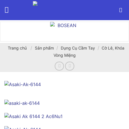
Bỏ
qua
nội
dung
/
/
/
Trang chủ
Sản phẩm
Dụng Cụ Cầm Tay
Cờ Lê, Khóa
Vòng Miệng