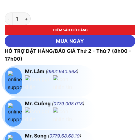
Bộ cờ lê 2 đầu vòng ASAKI-AK-6144 đến AK-7515 (Size từ 8 câ
THÊM VÀO GIỎ HÀNG
MUA NGAY
HỖ TRỢ ĐẶT HÀNG/BÁO GIÁ Thứ 2 - Thứ 7 (8h00 -
17h00)
Mr. Lâm
(
0901.940.968
)
Mr. Cường
(
0779.008.018
)
Mr. Song
(
0779.68.68.19
)