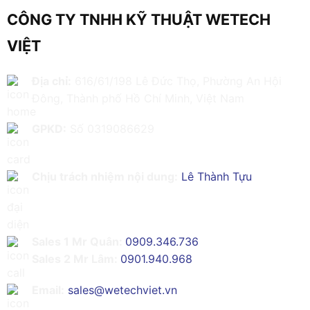
CÔNG TY TNHH KỸ THUẬT WETECH
VIỆT
Địa chỉ:
616/61/198 Lê Đức Thọ, Phường An Hội
Đông, Thành phố Hồ Chí Minh, Việt Nam
GPKD:
Số 0319086629
Chịu trách nhiệm nội dung:
Lê Thành Tựu
Sales 1 Mr Quân:
0909.346.736
Sales 2 Mr Lâm:
0901.940.968
Email:
sales@wetechviet.vn