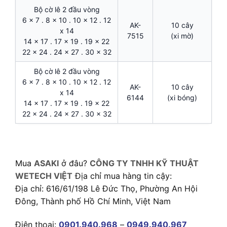
Bộ cờ lê 2 đầu vòng
6 x 7 . 8 x 10 . 10 x 12 . 12
AK-
10 cây
x 14
7515
(xi mờ)
14 x 17 . 17 x 19 . 19 x 22
22 x 24 . 24 x 27 . 30 x 32
Bộ cờ lê 2 đầu vòng
6 x 7 . 8 x 10 . 10 x 12 . 12
AK-
10 cây
x 14
6144
(xi bóng)
14 x 17 . 17 x 19 . 19 x 22
22 x 24 . 24 x 27 . 30 x 32
Mua
ASAKI
ở đâu?
CÔNG TY TNHH KỸ THUẬT
WETECH VIỆT
Địa chỉ mua hàng tin cậy:
Địa chỉ: 616/61/198 Lê Đức Thọ, Phường An Hội
Đông, Thành phố Hồ Chí Minh, Việt Nam
Điện thoại:
0901.940.968
–
0949.940.967