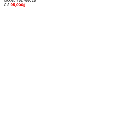
Model:
TBD-8802B
Giá:
95,000
₫