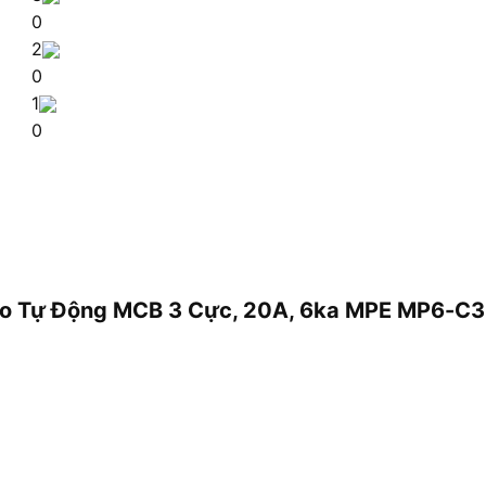
0
2
0
1
0
 Dao Tự Động MCB 3 Cực, 20A, 6ka MPE MP6-C