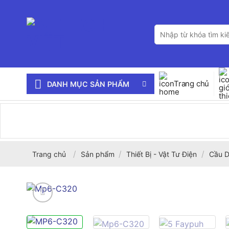
Bỏ
qua
Tìm
nội
kiếm:
dung
Trang chủ
DANH MỤC SẢN PHẨM
/
/
/
Trang chủ
Sản phẩm
Thiết Bị - Vật Tư Điện
Cầu D