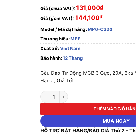
131,000
₫
Giá (chưa VAT):
₫
144,100
Giá (gồm VAT):
Model / Mã đặt hàng:
MP6-C320
Thương hiệu:
MPE
Xuất xứ:
Việt Nam
Bảo hành:
12 Tháng
Cầu Dao Tự Động MCB 3 Cực, 20A, 6ka
Hãng , Giá Tốt .
Cầu Dao Tự Động MCB 3 Cực, 20A, 6ka MPE 
THÊM VÀO GIỎ HÀ
MUA NGAY
HỖ TRỢ ĐẶT HÀNG/BÁO GIÁ Thứ 2 - Thứ