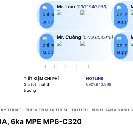
Mr. Lâm
(
0901.940.968
)
Mr. Cường
(
0779.008.018
)
TIẾT KIỆM CHI PHÍ
HOTLINE
g
Giá tốt nhất thị
0901.940.968
trường
 KỸ THUẬT
PHỤ KIỆN MUA THÊM
TÀI LIỆU
BÌNH LUẬN & ĐÁNH G
, 20A, 6ka MPE MP6-C320