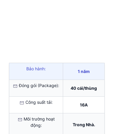
Bảo hành:
1 năm
Đóng gói (Package):
40 cái/thùng
Công suất tải:
16A
Môi trường hoạt
Trong Nhà.
động: