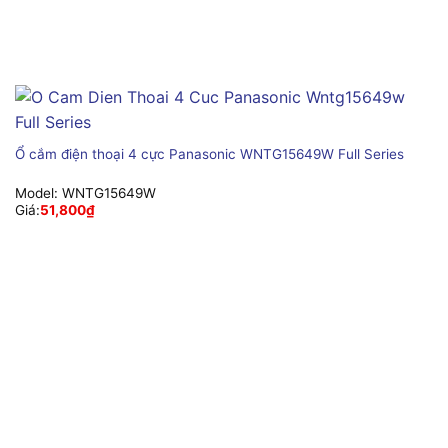
Ổ cắm điện thoại 4 cực Panasonic WNTG15649W Full Series
Model:
WNTG15649W
Giá:
51,800
₫