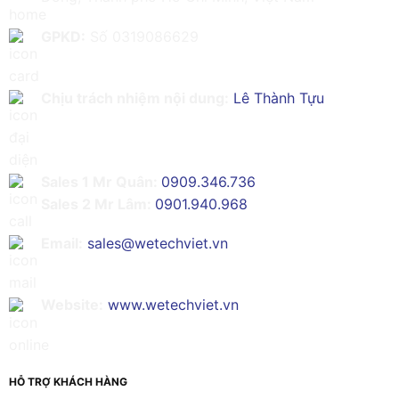
GPKD:
Số 0319086629
Chịu trách nhiệm nội dung:
Lê Thành Tựu
Sales 1 Mr Quân:
0909.346.736
Sales 2 Mr Lâm:
0901.940.968
Email:
sales@wetechviet.vn
Website:
www.wetechviet.vn
HỖ TRỢ KHÁCH HÀNG