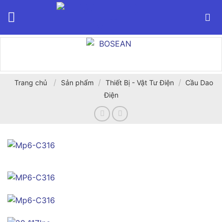
Bỏ
qua
nội
dung
/
/
/
Trang chủ
Sản phẩm
Thiết Bị - Vật Tư Điện
Cầu Dao
Điện