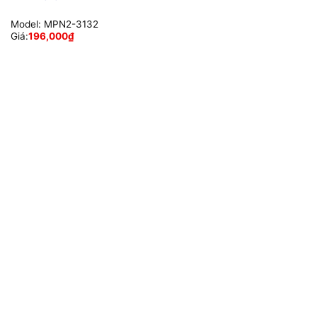
Model:
MPN2-3132
Giá:
196,000
₫