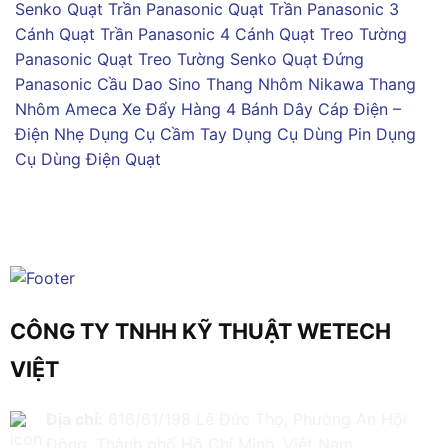
Senko
Quạt Trần Panasonic
Quạt Trần Panasonic 3
Cánh
Quạt Trần Panasonic 4 Cánh
Quạt Treo Tường
Panasonic
Quạt Treo Tường Senko
Quạt Đứng
Panasonic
Cầu Dao Sino
Thang Nhôm Nikawa
Thang
Nhôm Ameca
Xe Đẩy Hàng 4 Bánh
Dây Cáp Điện –
Điện Nhẹ
Dụng Cụ Cầm Tay
Dụng Cụ Dùng Pin
Dụng
Cụ Dùng Điện
Quạt
CÔNG TY TNHH KỸ THUẬT WETECH
VIỆT
Địa chỉ:
616/61/198 Lê Đức Thọ, Phường An Hội
Đông, Thành phố Hồ Chí Minh, Việt Nam