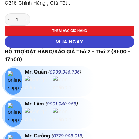
C316 Chính Hãng , Giá Tốt .
Cầu Dao Tự Động MCB 3 Cực, 16A, 6ka MPE MP6-C316 số lượ
THÊM VÀO GIỎ HÀNG
MUA NGAY
HỖ TRỢ ĐẶT HÀNG/BÁO GIÁ Thứ 2 - Thứ 7 (8h00 -
17h00)
Mr. Quân
(
0909.346.736
)
Mr. Lâm
(
0901.940.968
)
Mr. Cường
(
0779.008.018
)