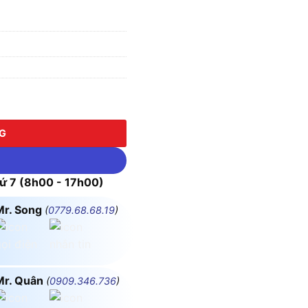
ượng
NG
 7 (8h00 - 17h00)
Mr. Song
(
0779.68.68.19
)
Mr. Quân
(
0909.346.736
)