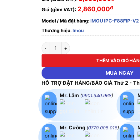
₫
2,860,000
Giá (gồm VAT):
Model / Mã đặt hàng:
IMOU IPC-F88FIP-V2
Thương hiệu:
Imou
Camera WiFi 8MP IMOU IPC-F88FIP-V2 số l
THÊM VÀO GIỎ HÀ
MUA NGAY
HỖ TRỢ ĐẶT HÀNG/BÁO GIÁ Thứ 2 - Thứ
Mr. Lâm
(
0901.940.968
)
Mr. Cường
(
0779.008.018
)