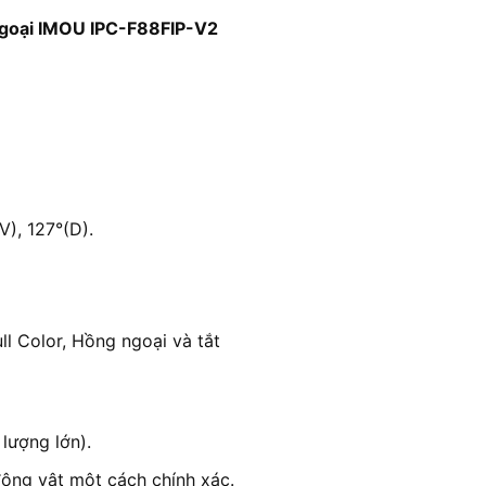
ngoại IMOU IPC-F88FIP-V2
V), 127°(D).
ll Color, Hồng ngoại và tắt
 lượng lớn).
động vật một cách chính xác.