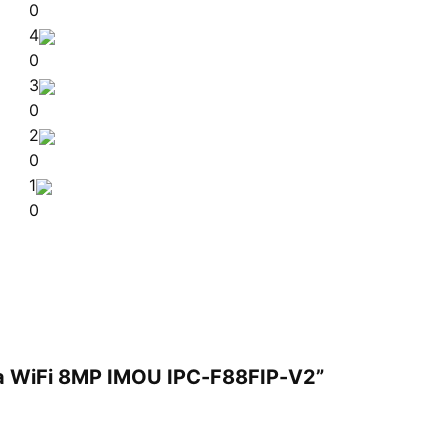
0
4
0
3
0
2
0
1
0
ra WiFi 8MP IMOU IPC-F88FIP-V2”