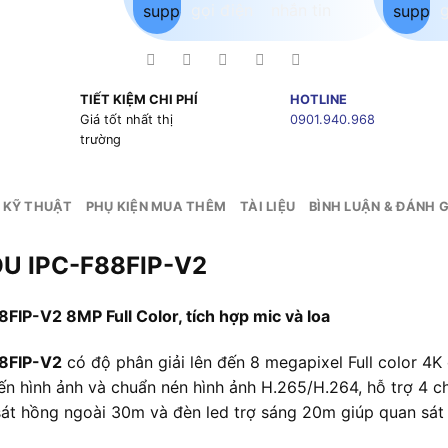
TIẾT KIỆM CHI PHÍ
HOTLINE
g
Giá tốt nhất thị
0901.940.968
trường
 KỸ THUẬT
PHỤ KIỆN MUA THÊM
TÀI LIỆU
BÌNH LUẬN & ĐÁNH G
OU IPC-F88FIP-V2
IP-V2 8MP Full Color, tích hợp mic và loa
88FIP-V2
có độ phân giải lên đến 8 megapixel Full color 4K c
ến hình ảnh và chuẩn nén hình ảnh H.265/H.264, hỗ trợ 4 c
n sát hồng ngoài 30m và đèn led trợ sáng 20m giúp quan sát