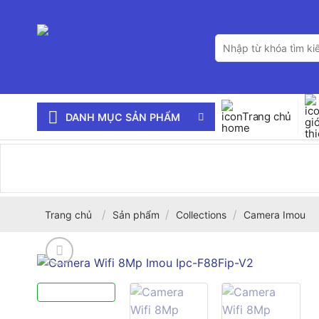
Bỏ
qua
Tìm
nội
kiếm:
dung
Trang chủ
DANH MỤC SẢN PHẨM
/
/
/
Trang chủ
Sản phẩm
Collections
Camera Imou